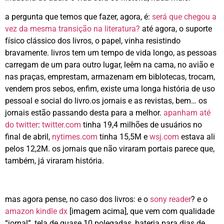
a pergunta que temos que fazer, agora, é:
será que chegou a
vez da mesma transição na literatura?
até agora, o suporte
físico clássico dos livros, o papel, vinha resistindo
bravamente. livros tem um tempo de vida longo, as pessoas
carregam de um para outro lugar, leêm na cama, no avião e
nas praças, emprestam, armazenam em biblotecas, trocam,
vendem pros sebos, enfim, existe uma longa história de uso
pessoal e social do livro.os jornais e as revistas, bem… os
jornais estão passando desta para a melhor.
apanham até
do twitter
:
twitter.com
tinha 19,4 milhões de usuários no
final de abril,
nytimes.com
tinha 15,5M e
wsj.com
estava ali
pelos 12,2M. os jornais que não viraram portais parece que,
também, já viraram história.
mas agora pense, no caso dos livros: e o
sony reader
? e o
amazon kindle dx
[imagem acima], que vem com qualidade
“jornal”, tela de quase 10 polegadas, bateria para dias de