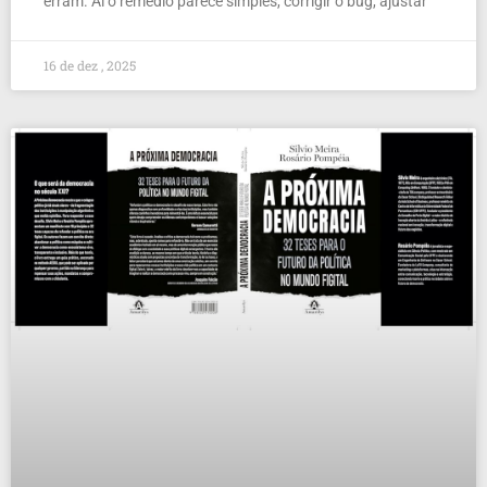
erram. Aí o remédio parece simples, corrigir o bug, ajustar
16 de dez , 2025