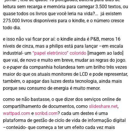
leitura sem recarga e memória para carregar 3.500 textos, ou
quase todos os livros que você leria na vida?… já existem
275.000 livros disponíveis para o kindle, e o número cresce
todo dia.
e isso não vai ficar por aí: o kindle ainda é P&B, meros 16
níveis de cinza, mas a philips está para lançar –em escala
industrial- um
“papel eletrônico” colorido
[imagem ao lado]
que vai, de novo e muito em breve, mudar as regras do jogo.
o
e-paper
da companhia holandesa tem um brilho três vezes
maior do que os atuais monitores de LCD e pode representar,
também, o apagar das luzes desta tecnologia, ainda mais
porque seu consumo de energia é muito menor.
como se não bastasse, o que dizer dos serviços online de
compartilhamento de documentos, como
slideshare.net
,
wattpad.com
e
scribd.com
? cada um destes é uma
plataforma de gestão de ciclo de vida de informação digital
–conteúdo- que começa a ter um efeito cada vez mais