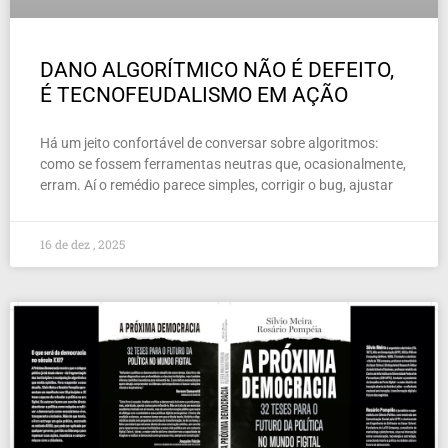
DANO ALGORÍTMICO NÃO É DEFEITO,
É TECNOFEUDALISMO EM AÇÃO
Há um jeito confortável de conversar sobre algoritmos:
como se fossem ferramentas neutras que, ocasionalmente,
erram. Aí o remédio parece simples, corrigir o bug, ajustar
16 de dez , 2025