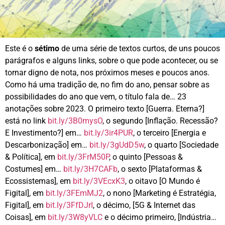
Este é o
sétimo
de uma série de textos curtos, de uns poucos
parágrafos e alguns links, sobre o que pode acontecer, ou se
tornar digno de nota, nos próximos meses e poucos anos.
Como há uma tradição de, no fim do ano, pensar sobre as
possibilidades do ano que vem, o título fala de… 23
anotações sobre 2023. O primeiro texto [Guerra. Eterna?]
está no link
bit.ly/3B0mysO
, o segundo [Inflação. Recessão?
E Investimento?] em…
bit.ly/3ir4PUR
, o terceiro [Energia e
Descarbonização] em…
bit.ly/3gUdD5w
, o quarto [Sociedade
& Política], em
bit.ly/3FrM50P
, o quinto [Pessoas &
Costumes] em…
bit.ly/3H7CAFb
, o sexto [Plataformas &
Ecossistemas], em
bit.ly/3VEcxK3
, o oitavo [O Mundo é
Figital], em
bit.ly/3FEmMJ2
, o nono [Marketing é Estratégia,
Figital], em
bit.ly/3FfDJrI
, o décimo, [5G & Internet das
Coisas], em
bit.ly/3W8yVLC
e o décimo primeiro, [Indústria…