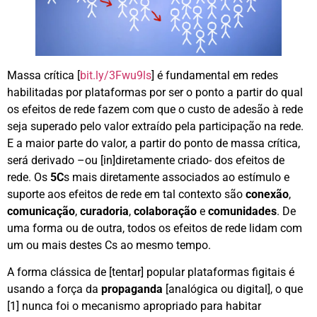
Massa crítica [
bit.ly/3Fwu9ls
] é fundamental em redes
habilitadas por plataformas por ser o ponto a partir do qual
os efeitos de rede fazem com que o custo de adesão à rede
seja superado pelo valor extraído pela participação na rede.
E a maior parte do valor, a partir do ponto de massa crítica,
será derivado –ou [in]diretamente criado- dos efeitos de
rede. Os
5C
s mais diretamente associados ao estímulo e
suporte aos efeitos de rede em tal contexto são
conexão
,
comunicação
,
curadoria
,
colaboração
e
comunidades
. De
uma forma ou de outra, todos os efeitos de rede lidam com
um ou mais destes Cs ao mesmo tempo.
A forma clássica de [tentar] popular plataformas figitais é
usando a força da
propaganda
[analógica ou digital], o que
[1] nunca foi o mecanismo apropriado para habitar