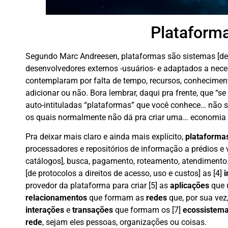
Plataform
Segundo Marc Andreesen, plataformas são sistemas [de
desenvolvedores externos -usuários- e adaptados a nec
contemplaram por falta de tempo, recursos, conheciment
adicionar ou não. Bora lembrar, daqui pra frente, que 
auto-intituladas “plataformas” que você conhece… não 
os quais normalmente não dá pra criar uma… economia “
Pra deixar mais claro e ainda mais explícito,
plataforma
processadores e repositórios de informação a prédios e v
catálogos], busca, pagamento, roteamento, atendimento
[de protocolos a direitos de acesso, uso e custos] as [4]
i
provedor da plataforma para criar [5] as
aplicações
que u
relacionamentos
que formam as
redes
que, por sua vez,
interações
e
transações
que formam os [7]
ecossistem
rede
, sejam eles pessoas, organizações ou coisas.