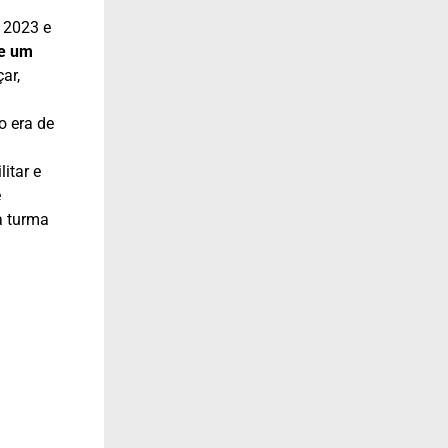
 2023 e
de um
ar,
o era de
itar e
e
a turma