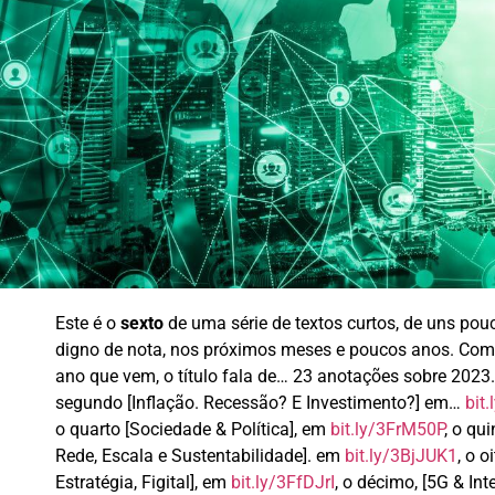
Este é o
sexto
de uma série de textos curtos, de uns pou
digno de nota, nos próximos meses e poucos anos. Como
ano que vem, o título fala de… 23 anotações sobre 2023. 
segundo [Inflação. Recessão? E Investimento?] em…
bit
o quarto [Sociedade & Política], em
bit.ly/3FrM50P
, o qu
Rede, Escala e Sustentabilidade]. em
bit.ly/3BjJUK1
, o 
Estratégia, Figital], em
bit.ly/3FfDJrI
, o décimo, [5G & In