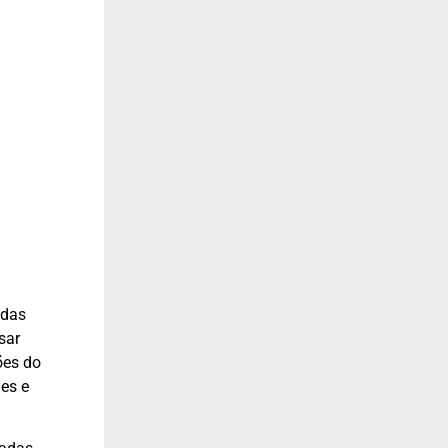
das
sar
ões do
des e