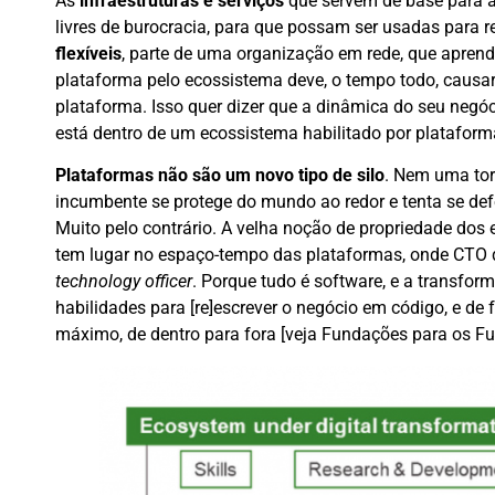
As
infraestruturas e serviços
que servem de base para a
livres de burocracia, para que possam ser usadas para 
flexíveis
, parte de uma organização em rede, que aprend
plataforma pelo ecossistema deve, o tempo todo, causa
plataforma. Isso quer dizer que a dinâmica do seu neg
está dentro de um ecossistema habilitado por plataformas
Plataformas não são um novo tipo de silo
. Nem uma torr
incumbente se protege do mundo ao redor e tenta se defe
Muito pelo contrário. A velha noção de propriedade dos
tem lugar no espaço-tempo das plataformas, onde CTO 
technology officer
. Porque tudo é software, e a transf
habilidades para [re]escrever o negócio em código, e de f
máximo, de dentro para fora [veja Fundações para os Fu