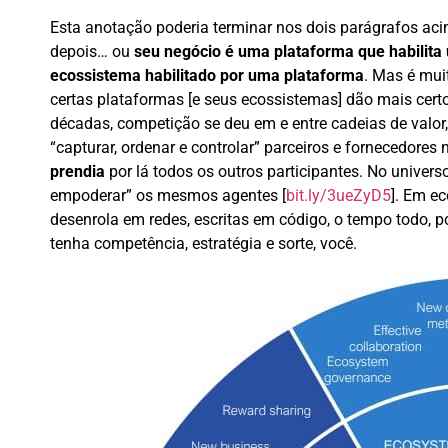
Esta anotação poderia terminar nos dois parágrafos ac
depois… ou
seu negócio é uma plataforma que habilit
ecossistema habilitado por uma plataforma
. Mas é mui
certas plataformas [e seus ecossistemas] dão mais certo 
décadas, competição se deu em e entre cadeias de valor, 
“capturar, ordenar e controlar” parceiros e fornecedores 
prendia
por lá todos os outros participantes. No universo
empoderar” os mesmos agentes [
bit.ly/3ueZyD5
]. Em ec
desenrola em redes, escritas em código, o tempo todo, 
tenha competência, estratégia e sorte, você.