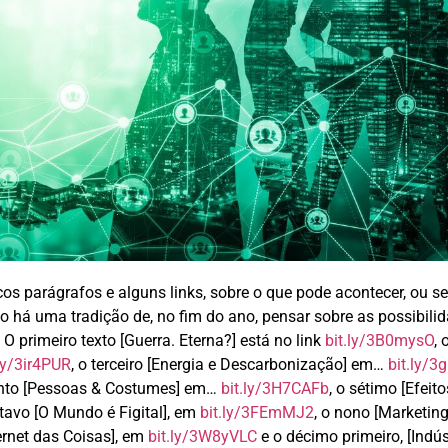
cos parágrafos e alguns links, sobre o que pode acontecer, ou se
 há uma tradição de, no fim do ano, pensar sobre as possibili
O primeiro texto [Guerra. Eterna?] está no link
bit.ly/3B0mysO
, 
.ly/3ir4PUR
, o terceiro [Energia e Descarbonização] em…
bit.ly/
into [Pessoas & Costumes] em…
bit.ly/3H7CAFb
, o sétimo [Efeit
oitavo [O Mundo é Figital], em
bit.ly/3FEmMJ2
, o nono [Marketing
ternet das Coisas], em
bit.ly/3W8yVLC
e o décimo primeiro, [Indú