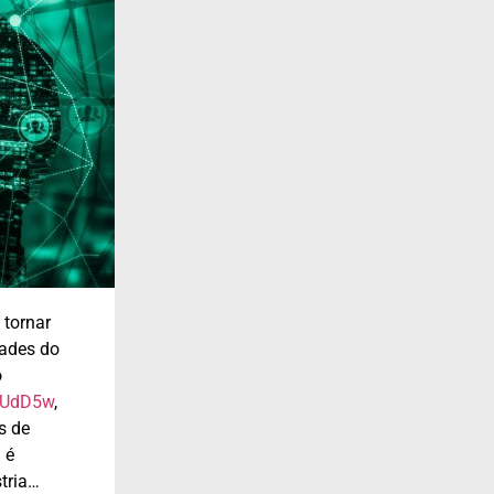
 tornar
dades do
o
3gUdD5w
,
os de
 é
stria…