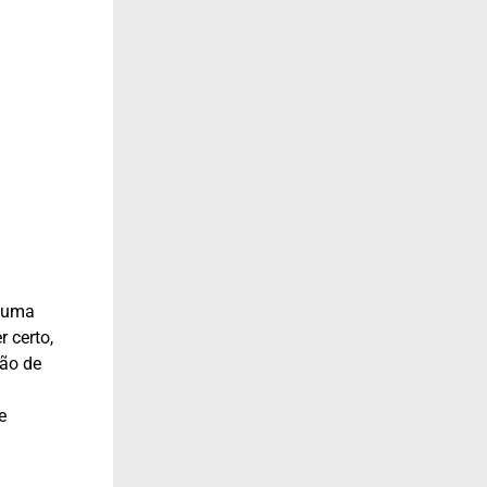
é uma
 certo,
ção de
e