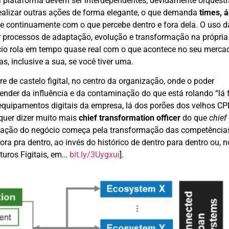
 plataforma devem ser interdependentes, devidamente orquestr
realizar outras ações de forma elegante, o que demanda
times, á
e continuamente com o que percebe dentro e fora dela. O uso d
r processos de adaptação, evolução e transformação na própria
ócio rola em tempo quase real com o que acontece no seu merc
, inclusive a sua, se você tiver uma.
e de castelo figital, no centro da organização, onde o poder
nder da influência e da contaminação do que está rolando “lá f
 equipamentos digitais da empresa, lá dos porões dos velhos CP
quer dizer muito mais
chief transformation officer
do que
chief
ormação do negócio começa pela transformação das competência
ora pra dentro, ao invés do histórico de dentro para dentro ou, n
turos Figitais, em…
bit.ly/3Uygxui
].