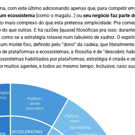
ima, com este último adicionando apenas que, para competir em
a um ecossistema
[como o magalu…] ou
seu negócio faz parte 
to mais complexo do que esta pretensa simplicidade. Pra começ
do que outras. E há razões [quase] filosóficas pra isso: durante
como se a estratégia rolasse num tabuleiro de xadrez. O espírit
num molde fixo, definido pelo “dono” da cadeia, que literalmente
 de plataformas e ecossistemas, a filosofia é de “descobrir, habil
ossistemas habilitados por plataformas, estratégia é criada e s
por muitos agentes, e todos ao mesmo tempo. Inclusive, caso su