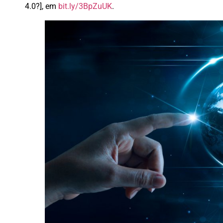
4.0?], em
bit.ly/3BpZuUK
.