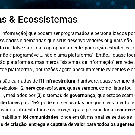
as & Ecossistemas
 informação] que podem ser programados e personalizados por
essidades e demandas que seus desenvolvedores originais não
o ou, talvez até mais apropriadamente, por opção estratégica, 
“se não é programável… não é uma plataforma”. Então… quase tod
são plataformas, mas meros “sistemas de informação” em rede
de plataforma”, por razões agora absolutamente evidentes e ób
s
são camadas de [1]
infraestrutura
-hardware, quase sempre, d
eículos-, [2]
serviços
-software, quase sempre, como listas [ou
…-, mediados por [3] sistemas de
governança
, que estabelecem
nterfaces
para
1+2
poderem ser usadas por quem está dentro e 
sam a infraestrutura e os serviços para possibilitar as
conexõ
 habilitam [6]
comunidades
, onde em última análise se dão as
as
de
criação
,
entrega
e
captura
de
valor
para
todos os agente