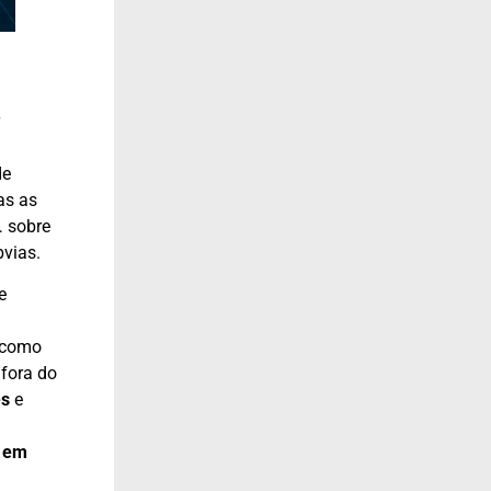
de
as as
… sobre
vias.
e
 como
fora do
es
e
s em