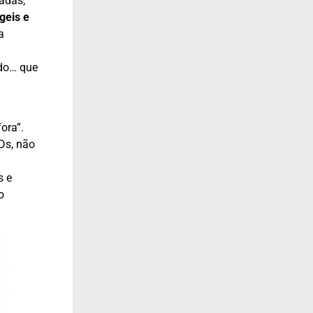
adas,
geis e
a
ado… que
ora”.
Ds, não
s e
o