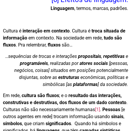
Linguagem
, termos, marcas, padrões.
Cultura é
interação em contexto
. Cultura é
troca situada de
informação
em contexto. Na sociedade em rede,
tudo são
fluxos
. Pra relembrar,
fluxos
são…
…sequências de trocas e interações
propositais
,
repetitivas
e
programáveis
, realizadas por
atores sociais
[pessoas,
negócios, coisas] situados em posições potencialmente
disjuntas, sobre as
estruturas
econômicas, políticas e
simbólicas [as
plataformas
] da sociedade.
Em rede,
cultura são fluxos
; e o
resultado das interações,
construtivas e destrutivas, dos fluxos de um dado contexto
.
Culturas não são necessariamente humanas
[1]
.
Pessoas
[e
outros agentes em rede] trocam informação usando
sinais
,
símbolos
, que criam
significados
. Quando há símbolos e
significados, há
linguagens
, que têm
camadas sintáticas