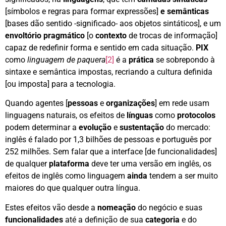
[símbolos e regras para formar expressões]
e semânticas
[bases dão sentido -significado- aos objetos sintáticos], e um
envoltório pragmático
[o
contexto
de trocas de informação]
capaz de redefinir forma e sentido em cada situação.
PIX
como
linguagem de paquera
[2]
é a
prática
se sobrepondo à
sintaxe e semântica impostas, recriando a cultura definida
[ou imposta] para a tecnologia.
Quando agentes [
pessoas
e
organizações
] em rede usam
linguagens naturais, os efeitos de
línguas
como
protocolos
podem determinar a
evolução
e
sustentação
do mercado:
inglês é falado por 1,3 bilhões de pessoas e português por
252 milhões. Sem falar que a interface [de funcionalidades]
de qualquer
plataforma
deve ter uma versão em inglês, os
efeitos de inglês como linguagem
ainda
tendem a ser muito
maiores do que qualquer outra língua.
Estes efeitos vão desde a
nomeação
do negócio e suas
funcionalidades
até a definição de sua
categoria
e do