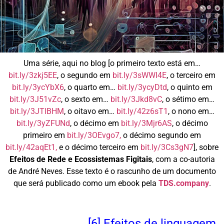
Uma série, aqui no blog [o primeiro texto está em…
bit.ly/3zkj5EE
, o segundo em
bit.ly/3sWWI4E
, o terceiro em
bit.ly/3ycYbX6
, o quarto em…
bit.ly/3ycyDtd
, o quinto em
bit.ly/3J51vZc
, o sexto em…
bit.ly/3Jkd8vC
, o sétimo em…
bit.ly/3JTlBHM
, o oitavo em…
bit.ly/42z6sT1
, o nono em…
bit.ly/3yZFUNd
, o décimo em
bit.ly/3Mjr6AS
, o décimo
primeiro em
bit.ly/3OEvgo7,
o décimo segundo em
bit.ly/42aqEt1,
e o décimo terceiro em
bit.ly/3Cs3gN7
], sobre
Efeitos de Rede e Ecossistemas Figitais
, com a co-autoria
de André Neves. Esse texto é o rascunho de um documento
que será publicado como um ebook pela
TDS.company
.
[6] Efeitos de linguagem.