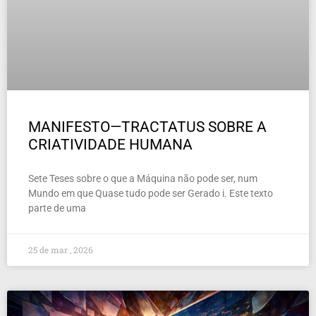
MANIFESTO—TRACTATUS SOBRE A
CRIATIVIDADE HUMANA
Sete Teses sobre o que a Máquina não pode ser, num
Mundo em que Quase tudo pode ser Gerado i. Este texto
parte de uma
25 de mar , 2026