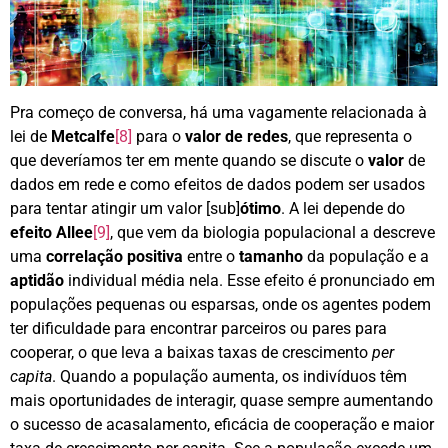
Pra começo de conversa, há uma vagamente relacionada à
lei de
Metcalfe
[8]
para o
valor de redes
, que representa o
que deveríamos ter em mente quando se discute o
valor
de
dados em rede e como efeitos de dados podem ser usados
para tentar atingir um valor [sub]
ótimo
. A lei depende do
efeito Allee
[9]
, que vem da biologia populacional a descreve
uma
correlação positiva
entre o
tamanho
da população e a
aptidão
individual média nela. Esse efeito é pronunciado em
populações pequenas ou esparsas, onde os agentes podem
ter dificuldade para encontrar parceiros ou pares para
cooperar, o que leva a baixas taxas de crescimento
per
capita
. Quando a população aumenta, os indivíduos têm
mais oportunidades de interagir, quase sempre aumentando
o sucesso de acasalamento, eficácia de cooperação e maior