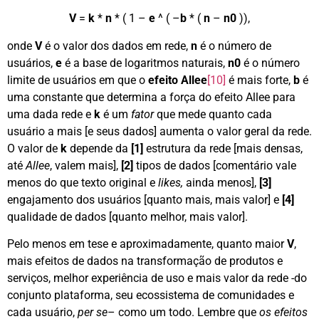
V
=
k
*
n
* ( 1 –
e
^ ( –
b
* (
n
–
n0
)),
onde
V
é o valor dos dados em rede,
n
é o número de
usuários,
e
é a base de logaritmos naturais,
n0
é o número
limite de usuários em que o
efeito Allee
[10]
é mais forte,
b
é
uma constante que determina a força do efeito Allee para
uma dada rede e
k
é um
fator
que mede quanto cada
usuário a mais [e seus dados] aumenta o valor geral da rede.
O valor de
k
depende da
[1]
estrutura da rede [mais densas,
até
Allee
, valem mais],
[2]
tipos de dados [comentário vale
menos do que texto original e
likes,
ainda menos],
[3]
engajamento dos usuários [quanto mais, mais valor] e
[4]
qualidade de dados [quanto melhor, mais valor].
Pelo menos em tese e aproximadamente, quanto maior
V
,
mais efeitos de dados na transformação de produtos e
serviços, melhor experiência de uso e mais valor da rede -do
conjunto plataforma, seu ecossistema de comunidades e
cada usuário,
per se
– como um todo. Lembre que
os efeitos