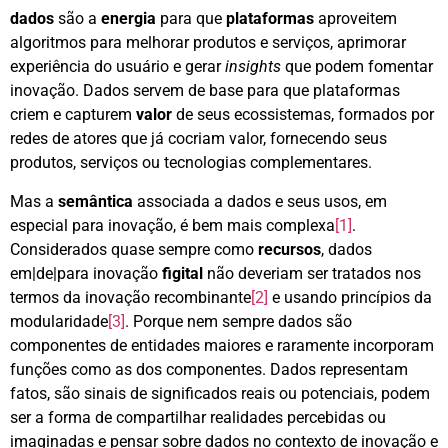
dados
são a
energia
para que
plataformas
aproveitem
algoritmos para melhorar produtos e serviços, aprimorar
experiência do usuário e gerar
insights
que podem fomentar
inovação. Dados servem de base para que plataformas
criem e capturem
valor
de seus ecossistemas, formados por
redes de atores que já cocriam valor, fornecendo seus
produtos, serviços ou tecnologias complementares.
Mas a
semântica
associada a dados e seus usos, em
especial para inovação, é bem mais complexa
[1]
.
Considerados quase sempre como
recursos
, dados
em|de|para inovação
figital
não deveriam ser tratados nos
termos da inovação recombinante
[2]
e usando princípios da
modularidade
[3]
. Porque nem sempre dados são
componentes de entidades maiores e raramente incorporam
funções como as dos componentes. Dados representam
fatos, são sinais de significados reais ou potenciais, podem
ser a forma de compartilhar realidades percebidas ou
imaginadas e pensar sobre dados no contexto de inovação e