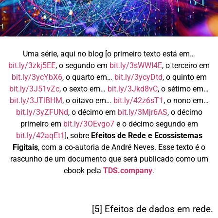
Uma série, aqui no blog [o primeiro texto está em…
bit.ly/3zkj5EE
, o segundo em
bit.ly/3sWWI4E
, o terceiro em
bit.ly/3ycYbX6
, o quarto em…
bit.ly/3ycyDtd
, o quinto em
bit.ly/3J51vZc
, o sexto em…
bit.ly/3Jkd8vC
, o sétimo em…
bit.ly/3JTlBHM
, o oitavo em…
bit.ly/42z6sT1
, o nono em…
bit.ly/3yZFUNd
, o décimo em
bit.ly/3Mjr6AS
, o décimo
primeiro em
bit.ly/3OEvgo7
e o décimo segundo em
bit.ly/42aqEt1
], sobre
Efeitos de Rede e Ecossistemas
Figitais
, com a co-autoria de André Neves. Esse texto é o
rascunho de um documento que será publicado como um
ebook pela
TDS.company
.
[5] Efeitos de dados em rede.