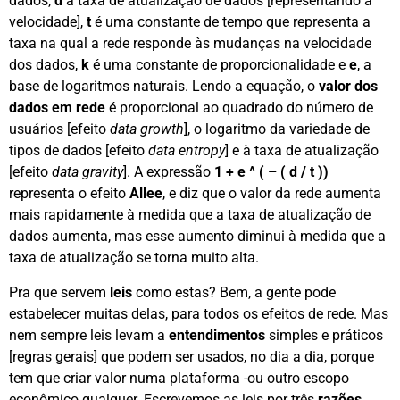
dados,
d
a taxa de atualização de dados [representando a
velocidade],
t
é uma constante de tempo que representa a
taxa na qual a rede responde às mudanças na velocidade
dos dados,
k
é uma constante de proporcionalidade e
e
, a
base de logaritmos naturais. Lendo a equação, o
valor dos
dados em rede
é proporcional ao quadrado do número de
usuários [efeito
data growth
], o logaritmo da variedade de
tipos de dados [efeito
data entropy
] e à taxa de atualização
[efeito
data gravity
]. A expressão
1 + e ^ ( – ( d / t ))
representa o efeito
Allee
, e diz que o valor da rede aumenta
mais rapidamente à medida que a taxa de atualização de
dados aumenta, mas esse aumento diminui à medida que a
taxa de atualização se torna muito alta.
Pra que servem
leis
como estas? Bem, a gente pode
estabelecer muitas delas, para todos os efeitos de rede. Mas
nem sempre leis levam a
entendimentos
simples e práticos
[regras gerais] que podem ser usados, no dia a dia, porque
tem que criar valor numa plataforma -ou outro escopo
econômico qualquer. Escrevemos as leis por três
razões