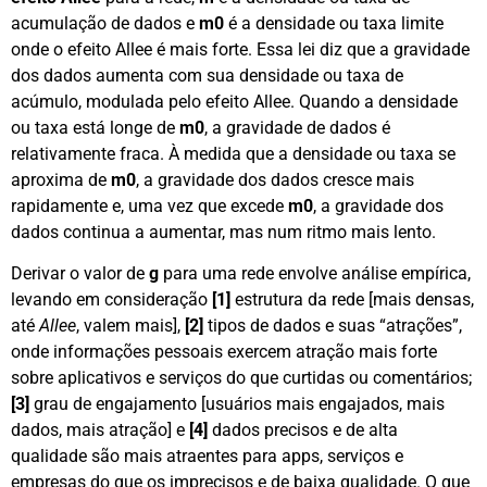
acumulação de dados e
m0
é a densidade ou taxa limite
onde o efeito Allee é mais forte. Essa lei diz que a gravidade
dos dados aumenta com sua densidade ou taxa de
acúmulo, modulada pelo efeito Allee. Quando a densidade
ou taxa está longe de
m0
, a gravidade de dados é
relativamente fraca. À medida que a densidade ou taxa se
aproxima de
m0
, a gravidade dos dados cresce mais
rapidamente e, uma vez que excede
m0
, a gravidade dos
dados continua a aumentar, mas num ritmo mais lento.
Derivar o valor de
g
para uma rede envolve análise empírica,
levando em consideração
[1]
estrutura da rede [mais densas,
até
Allee
, valem mais],
[2]
tipos de dados e suas “atrações”,
onde informações pessoais exercem atração mais forte
sobre aplicativos e serviços do que curtidas ou comentários;
[3]
grau de engajamento [usuários mais engajados, mais
dados, mais atração] e
[4]
dados precisos e de alta
qualidade são mais atraentes para apps, serviços e
empresas do que os imprecisos e de baixa qualidade. O que