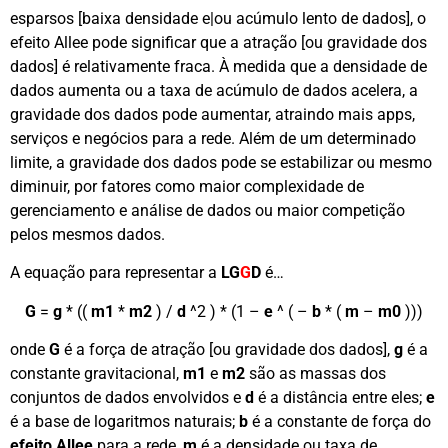
esparsos [baixa densidade e|ou acúmulo lento de dados], o
efeito Allee pode significar que a atração [ou gravidade dos
dados] é relativamente fraca. À medida que a densidade de
dados aumenta ou a taxa de acúmulo de dados acelera, a
gravidade dos dados pode aumentar, atraindo mais apps,
serviços e negócios para a rede. Além de um determinado
limite, a gravidade dos dados pode se estabilizar ou mesmo
diminuir, por fatores como maior complexidade de
gerenciamento e análise de dados ou maior competição
pelos mesmos dados.
A equação para representar a
LG
G
D
é…
G
=
g
* ((
m1
*
m2
) /
d
^2 ) * (1 –
e
^ ( –
b
* (
m
–
m0
)))
onde
G
é a força de atração [ou gravidade dos dados],
g
é a
constante gravitacional,
m1
e
m2
são as massas dos
conjuntos de dados envolvidos e
d
é a distância entre eles;
e
é a base de logaritmos naturais;
b
é a constante de força do
efeito Allee
para a rede,
m
é a densidade ou taxa de