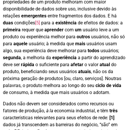
propriedades de um produto melhoram com maior
disponibilidade de dados sobre uso, inclusive devido às
relações
emergentes
entre fragmentos dos dados. E há
duas
condições
[5]
para a
existência
de efeitos de dados: a
primeira
requer que
aprender
com
um
usuário leve a um
produto ou experiência melhor para
outros
usuários, não só
para
aquele
usuário; à medida que
mais
usuários usam
algo, sua experiência deve melhorar para
todos
usuários;
segunda
, a melhoria da
experiência
a partir do aprendizado
deve ser
rápida
o suficiente para
afetar
o valor
atual
do
produto, beneficiando seus usuários
atuais
, não os da
próxima geração de produtos [ou, claro, serviços]. Noutras
palavras, o produto melhora ao longo do seu
ciclo de vida
de consumo, à medida que mais usuários o adotam.
Dados não devem ser considerados como recursos ou
fatores de produção,
à la
economia industrial, e têm
três
características relevantes para seus efeitos de rede:
[1]
dados já transcendem as barreiras do negócio, “são” em