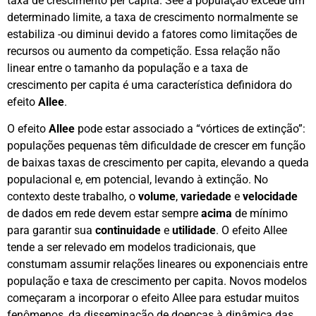
taxa de crescimento per capita. See a população excede um
determinado limite, a taxa de crescimento normalmente se
estabiliza -ou diminui devido a fatores como limitações de
recursos ou aumento da competição. Essa relação não
linear entre o tamanho da população e a taxa de
crescimento per capita é uma característica definidora do
efeito
Allee
.
O efeito
Allee
pode estar associado a “vórtices de extinção”:
populações pequenas têm dificuldade de crescer em função
de baixas taxas de crescimento per capita, elevando a queda
populacional e, em potencial, levando à extinção. No
contexto deste trabalho, o
volume
,
variedade
e
velocidade
de dados em rede devem estar sempre
acima
de mínimo
para garantir sua
continuidade
e
utilidade
. O efeito Allee
tende a ser relevado em modelos tradicionais, que
constumam assumir relações lineares ou exponenciais entre
população e taxa de crescimento per capita. Novos modelos
começaram a incorporar o efeito Allee para estudar muitos
fenômenos, da disseminação de doenças à dinâmica das