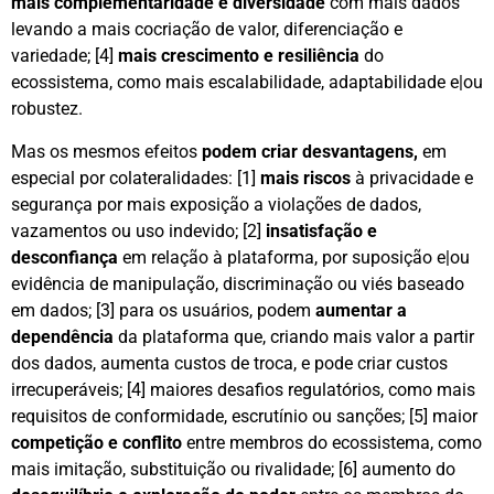
mais complementaridade e diversidade
com mais dados
levando a mais cocriação de valor, diferenciação e
variedade; [4]
mais crescimento e resiliência
do
ecossistema, como mais escalabilidade, adaptabilidade e|ou
robustez.
Mas os mesmos efeitos
podem criar desvantagens,
em
especial por colateralidades: [1]
mais riscos
à privacidade e
segurança por mais exposição a violações de dados,
vazamentos ou uso indevido; [2]
insatisfação e
desconfiança
em relação à plataforma, por suposição e|ou
evidência de manipulação, discriminação ou viés baseado
em dados; [3] para os usuários, podem
aumentar a
dependência
da plataforma que, criando mais valor a partir
dos dados, aumenta custos de troca, e pode criar custos
irrecuperáveis; [4] maiores desafios regulatórios, como mais
requisitos de conformidade, escrutínio ou sanções; [5] maior
competição e conflito
entre membros do ecossistema, como
mais imitação, substituição ou rivalidade; [6] aumento do