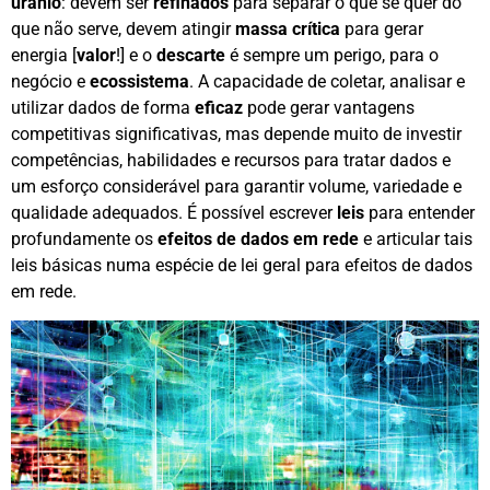
urânio
: devem ser
refinados
para separar o que se quer do
que não serve, devem atingir
massa crítica
para gerar
energia [
valor
!] e o
descarte
é sempre um perigo, para o
negócio e
ecossistema
. A capacidade de coletar, analisar e
utilizar dados de forma
eficaz
pode gerar vantagens
competitivas significativas, mas depende muito de investir
competências, habilidades e recursos para tratar dados e
um esforço considerável para garantir volume, variedade e
qualidade adequados. É possível escrever
leis
para entender
profundamente os
efeitos de dados em rede
e articular tais
leis básicas numa espécie de lei geral para efeitos de dados
em rede.