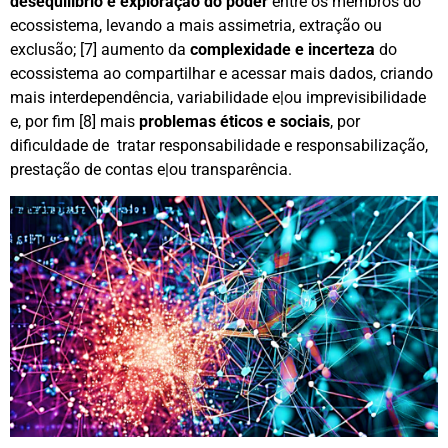
desequilíbrio e exploração do poder
entre os membros do
ecossistema, levando a mais assimetria, extração ou
exclusão; [7] aumento da
complexidade e incerteza
do
ecossistema ao compartilhar e acessar mais dados, criando
mais interdependência, variabilidade e|ou imprevisibilidade
e, por fim [8] mais
problemas éticos e sociais
, por
dificuldade de tratar responsabilidade e responsabilização,
prestação de contas e|ou transparência.