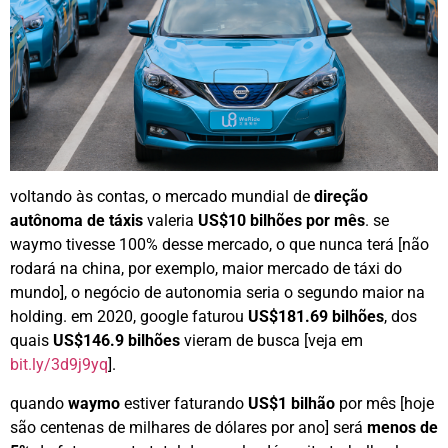
voltando às contas, o mercado mundial de
direção
autônoma de táxis
valeria
US$10 bilhões por mês
. se
waymo tivesse 100% desse mercado, o que nunca terá [não
rodará na china, por exemplo, maior mercado de táxi do
mundo], o negócio de autonomia seria o segundo maior na
holding. em 2020, google faturou
US$181.69 bilhões
, dos
quais
US$146.9 bilhões
vieram de busca [veja em
bit.ly/3d9j9yq
].
quando
waymo
estiver faturando
US$1 bilhão
por mês [hoje
são centenas de milhares de dólares por ano] será
menos de