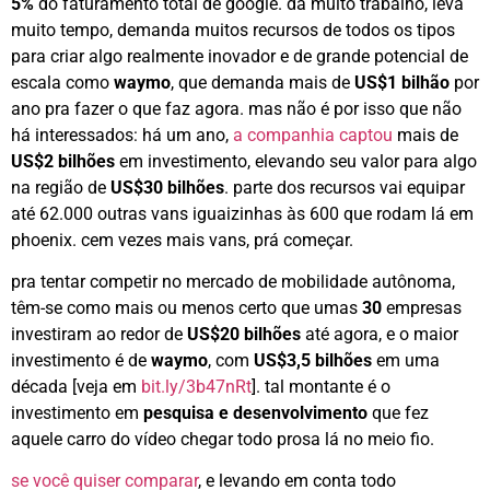
5%
do faturamento total de google. dá muito trabalho, leva
muito tempo, demanda muitos recursos de todos os tipos
para criar algo realmente inovador e de grande potencial de
escala como
waymo
, que demanda mais de
US$1 bilhão
por
ano pra fazer o que faz agora. mas não é por isso que não
há interessados: há um ano,
a companhia captou
mais de
US$2 bilhões
em investimento, elevando seu valor para algo
na região de
US$30 bilhões
. parte dos recursos vai equipar
até 62.000 outras vans iguaizinhas às 600 que rodam lá em
phoenix. cem vezes mais vans, prá começar.
pra tentar competir no mercado de mobilidade autônoma,
têm-se como mais ou menos certo que umas
30
empresas
investiram ao redor de
US$20 bilhões
até agora, e o maior
investimento é de
waymo
, com
US$3,5 bilhões
em uma
década [veja em
bit.ly/3b47nRt
]. tal montante é o
investimento em
pesquisa e desenvolvimento
que fez
aquele carro do vídeo chegar todo prosa lá no meio fio.
se você quiser comparar
, e levando em conta todo