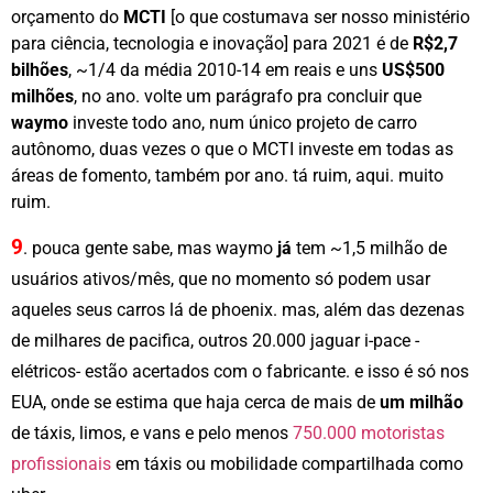
orçamento do
MCTI
[o que costumava ser nosso ministério
para ciência, tecnologia e inovação] para 2021 é de
R$2,7
bilhões
, ~1/4 da média 2010-14 em reais e uns
US$500
milhões
, no ano. volte um parágrafo pra concluir que
waymo
investe todo ano, num único projeto de carro
autônomo, duas vezes o que o MCTI investe em todas as
áreas de fomento, também por ano. tá ruim, aqui. muito
ruim.
9
. pouca gente sabe, mas waymo
já
tem ~1,5 milhão de
usuários ativos/mês, que no momento só podem usar
aqueles seus carros lá de phoenix. mas, além das dezenas
de milhares de pacifica, outros 20.000 jaguar i-pace -
elétricos- estão acertados com o fabricante. e isso é só nos
EUA, onde se estima que haja cerca de mais de
um milhão
de táxis, limos, e vans e pelo menos
750.000 motoristas
profissionais
em táxis ou mobilidade compartilhada como