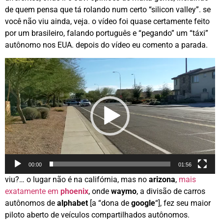
de quem pensa que tá rolando num certo “silicon valley”. se
você não viu ainda, veja. o vídeo foi quase certamente feito
por um brasileiro, falando português e “pegando” um “táxi”
autônomo nos EUA. depois do vídeo eu comento a parada.
Video
Player
00:00
01:56
viu?… o lugar não é na califórnia, mas no
arizona
,
mais
exatamente em
phoenix
, onde
waymo
, a divisão de carros
autônomos de
alphabet
[a “dona de
google
“], fez seu maior
piloto aberto de veículos compartilhados autônomos.