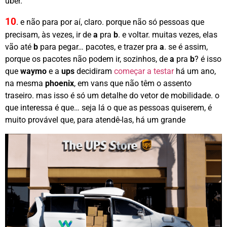
uber.
10
.
e não para por aí, claro. porque não só pessoas que
precisam, às vezes, ir de
a
pra
b
. e voltar. muitas vezes, elas
vão até
b
para pegar… pacotes, e trazer pra
a
. se é assim,
porque os pacotes não podem ir, sozinhos, de
a
pra
b
? é isso
que
waymo
e a
ups
decidiram
começar a testar
há um ano,
na mesma
phoenix
, em vans que não têm o assento
traseiro. mas isso é só um detalhe do vetor de mobilidade. o
que interessa é que… seja lá o que as pessoas quiserem, é
muito provável que, para atendê-las, há um grande