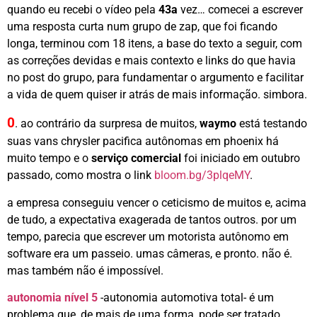
quando eu recebi o vídeo pela
43a
vez… comecei a escrever
uma resposta curta num grupo de zap, que foi ficando
longa, terminou com 18 itens, a base do texto a seguir, com
as correções devidas e mais contexto e links do que havia
no post do grupo, para fundamentar o argumento e facilitar
a vida de quem quiser ir atrás de mais informação. simbora.
0
. ao contrário da surpresa de muitos,
waymo
está testando
suas vans chrysler pacifica autônomas em phoenix há
muito tempo e o
serviço comercial
foi iniciado em outubro
passado, como mostra o link
bloom.bg/3plqeMY
.
a empresa conseguiu vencer o ceticismo de muitos e, acima
de tudo, a expectativa exagerada de tantos outros. por um
tempo, parecia que escrever um motorista autônomo em
software era um passeio. umas câmeras, e pronto. não é.
mas também não é impossível.
autonomia nível 5
-autonomia automotiva total- é um
problema que, de mais de uma forma, pode ser tratado