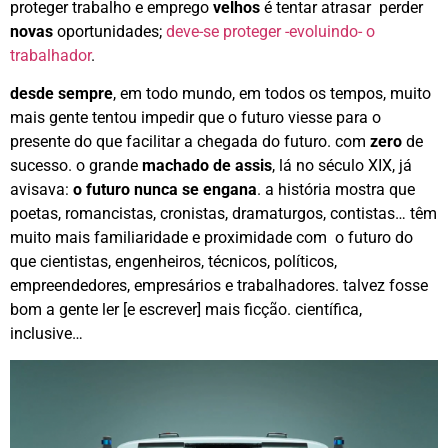
proteger trabalho e emprego
velhos
é tentar atrasar perder
novas
oportunidades;
deve-se proteger -evoluindo- o
trabalhador
.
desde sempre
, em todo mundo, em todos os tempos, muito
mais gente tentou impedir que o futuro viesse para o
presente do que facilitar a chegada do futuro. com
zero
de
sucesso. o grande
machado de assis
, lá no século XIX, já
avisava:
o futuro nunca se engana
. a história mostra que
poetas, romancistas, cronistas, dramaturgos, contistas… têm
muito mais familiaridade e proximidade com o futuro do
que cientistas, engenheiros, técnicos, políticos,
empreendedores, empresários e trabalhadores. talvez fosse
bom a gente ler [e escrever] mais ficção. científica,
inclusive…