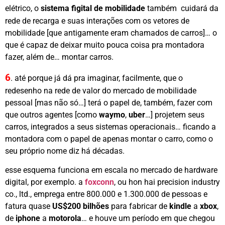
elétrico, o
sistema figital de mobilidade
também cuidará da
rede de recarga e suas interações com os vetores de
mobilidade [que antigamente eram chamados de carros]… o
que é capaz de deixar muito pouca coisa pra montadora
fazer, além de… montar carros.
6
.
até porque já dá pra imaginar, facilmente, que o
redesenho na rede de valor do mercado de mobilidade
pessoal [mas não só…] terá o papel de, também, fazer com
que outros agentes [como
waymo
,
uber
…] projetem seus
carros, integrados a seus sistemas operacionais… ficando a
montadora com o papel de apenas montar o carro, como o
seu próprio nome diz há décadas.
esse esquema funciona em escala no mercado de hardware
digital, por exemplo. a
foxconn
, ou hon hai precision industry
co., ltd., emprega entre 800.000 e 1.300.000 de pessoas e
fatura quase
US$200 bilhões
para fabricar de
kindle
a
xbox
,
de
iphone
a
motorola
… e houve um período em que chegou