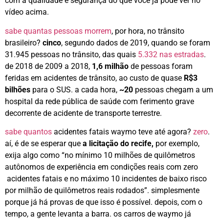
com a qualidade e segurança do que você já pode ver no
vídeo acima.
sabe quantas pessoas morrem
, por hora, no trânsito
brasileiro?
cinco
, segundo dados de 2019, quando se foram
31.945 pessoas no trânsito, das quais
5.332 nas estradas
.
de 2018 de 2009 a 2018,
1,6 milhão
de pessoas foram
feridas em acidentes de trânsito, ao custo de quase
R$3
bilhões
para o SUS. a cada hora,
~20
pessoas chegam a um
hospital da rede pública de saúde com ferimento grave
decorrente de acidente de transporte terrestre.
sabe quantos
acidentes fatais waymo teve até agora?
zero
.
aí, é de se esperar que
a licitação do recife,
por exemplo,
exija algo como “no mínimo 10 milhões de quilômetros
autônomos de experiência em condições reais com zero
acidentes fatais e no máximo 10 incidentes de baixo risco
por milhão de quilômetros reais rodados”. simplesmente
porque já há provas de que isso é possível. depois, com o
tempo, a gente levanta a barra. os carros de waymo já