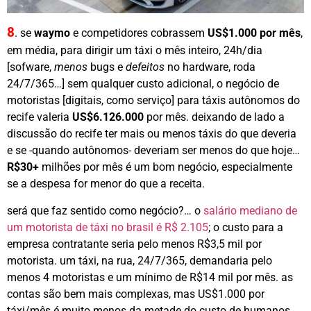
8
.
se
waymo
e competidores cobrassem
US$1.000 por mês
,
em média, para dirigir um táxi o mês inteiro, 24h/dia
[sofware,
menos
bugs e
defeitos
no hardware, roda
24/7/365…] sem qualquer custo adicional, o negócio de
motoristas [digitais, como serviço] para táxis autônomos do
recife valeria
US$6.126.000
por mês. deixando de lado a
discussão do recife ter mais ou menos táxis do que deveria
e se -quando autônomos- deveriam ser menos do que hoje…
R$30+
milhões por mês é um bom negócio, especialmente
se a despesa for menor do que a receita.
será que faz sentido como negócio?… o
salário mediano de
um motorista de táxi no brasil é R$ 2.105
; o custo para a
empresa contratante seria pelo menos R$3,5 mil por
motorista. um táxi, na rua, 24/7/365, demandaria pelo
menos 4 motoristas e um mínimo de R$14 mil por mês. as
contas são bem mais complexas, mas US$1.000 por
táxi/mês é muito menos da metade do custo de humanos