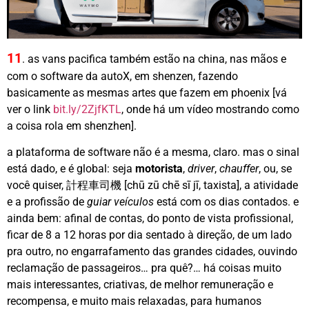
11
. as vans pacifica também estão na china, nas mãos e
com o software da autoX, em shenzen, fazendo
basicamente as mesmas artes que fazem em phoenix [vá
ver o link
bit.ly/2ZjfKTL
, onde há um vídeo mostrando como
a coisa rola em shenzhen].
a plataforma de software não é a mesma, claro. mas o sinal
está dado, e é global: seja
motorista
,
driver
,
chauffer
, ou, se
você quiser, 計程車司機 [chū zū chē sī jī, taxista], a atividade
e a profissão de
guiar veículos
está com os dias contados. e
ainda bem: afinal de contas, do ponto de vista profissional,
ficar de 8 a 12 horas por dia sentado à direção, de um lado
pra outro, no engarrafamento das grandes cidades, ouvindo
reclamação de passageiros… pra quê?… há coisas muito
mais interessantes, criativas, de melhor remuneração e
recompensa, e muito mais relaxadas, para humanos