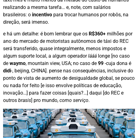
realizando a mesma tarefa… e, note, com salários
brasileiros: o
incentivo
para trocar humanos por robôs, na
direção, será imenso.
e há um detalhe: é bom lembrar que os
R$360+
milhões por
ano do mercado de motoristas autônomos de táxi do REC
será transferido, quase integralmente, menos impostos e
algum suporte local, a algum operador
lááá
longe [no caso
de
waymo
, mountain view, USA; no caso de
99
-cuja dona é
didi
-, beijing, CHINA]. pense nas consequências, inclusive do
ponto de vista de aumento de desigualdade global, se pouco
ou nada for feito [e isso envolve políticas de educação,
inovação…] para fazer coisas [quais?…] daqui [do REC e
outros
brasis
] pro mundo,
como serviço
.