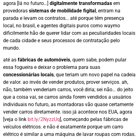
agora [lá no futuro…]
digitalmente transformadas
em
provedoras
sistemas de mobilidade figital
, entram na
parada e levam os contratos… até porque têm presença
local, no brasil, e agentes digitais puros como waymo
dificilmente hão de querer lidar com as peculiaridades locais
de cada cidade e seus processos de contratação pelo
mundo.
até as
fábricas de automóveis
, quem sabe, podem pular
essa fogueira e deixar o problema para suas
concessionárias locais
, que teriam um novo papel na cadeia
de valor. ao invés de vender produtos, prover serviços. ah,
não, também venderiam carros, você diria; sei não… do jeito
que a coisa vai, se carros ainda forem vendidos a usuários
individuais no futuro, as montadoras vão quase certamente
vender carros diretamente. isso já acontece nos EUA, agora
[veja o link
bit.ly/2NyzzUq
], começando pelas fábricas de
veículos elétricos. e não é exatamente porque um carro
elétrico é similar a uma máquina de lavar roupas com rodas.