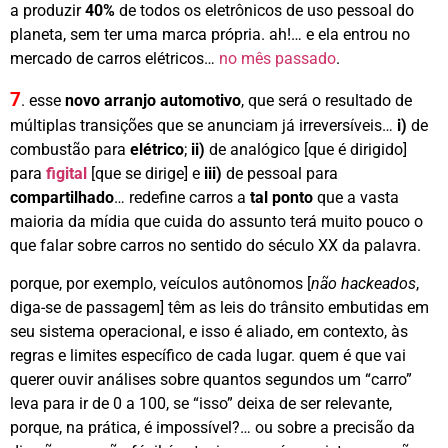
a produzir
40%
de todos os eletrônicos de uso pessoal do
planeta, sem ter uma marca própria. ah!… e ela entrou no
mercado de carros elétricos…
no mês passado
.
7
.
esse
novo arranjo automotivo
, que será o resultado de
múltiplas transições que se anunciam já irreversíveis…
i)
de
combustão para
elétrico
;
ii)
de analógico [que é dirigido]
para
figital
[que se dirige] e
iii)
de pessoal para
compartilhado
… redefine carros a
tal ponto
que a vasta
maioria da mídia que cuida do assunto terá muito pouco o
que falar sobre carros no sentido do século XX da palavra.
porque, por exemplo, veículos autônomos [
não hackeados
,
diga-se de passagem] têm as leis do trânsito embutidas em
seu sistema operacional, e isso é aliado, em contexto, às
regras e limites específico de cada lugar. quem é que vai
querer ouvir análises sobre quantos segundos um “carro”
leva para ir de 0 a 100, se “isso” deixa de ser relevante,
porque, na prática, é impossível?… ou sobre a precisão da