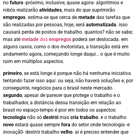
no
futuro
-próximo, inclusive, quase agora- algoritmos e
robôs realizarão
atividades
, mais do que suprimirão
empregos
. estima-se que cerca de
metade
das tarefas que
são realizadas por pessoas, hoje, será
automatizada
. isso
causará perda de postos de trabalho. quantos? não se sabe;
mas até
metade
dos
empregos
poderá ser deslocada. em
alguns casos, como o dos motoristas, a transição está em
andamento agora, começando longe daqui… o que é muito
ruim em múltiplos aspectos.
primeiro
, se está longe é porque não há nenhuma iniciativa
tentando fazer isso aqui: ou seja, não haverá soluções e, por
conseguinte, negócios para o brasil neste mercado.
segundo
, apesar de parecer que protege o trabalho e o
trabalhador, a distância dessa transição em relação ao
brasil no espaço-tempo é pior em todos os aspectos:
tecnologia
não só
destrói
mas
cria trabalho
. e o trabalho
novo
estará quase sempre
fora
do setor onde tecnologia -e
inovaçã0- destrói trabalho
velho
. aí é preciso entender que