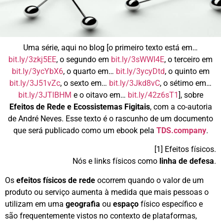
Uma série, aqui no blog [o primeiro texto está em…
bit.ly/3zkj5EE
, o segundo em
bit.ly/3sWWI4E
, o terceiro em
bit.ly/3ycYbX6
, o quarto em…
bit.ly/3ycyDtd
, o quinto em
bit.ly/3J51vZc
, o sexto em…
bit.ly/3Jkd8vC
, o sétimo em…
bit.ly/3JTlBHM
e o oitavo em…
bit.ly/42z6sT1
], sobre
Efeitos de Rede e Ecossistemas Figitais
, com a co-autoria
de André Neves. Esse texto é o rascunho de um documento
que será publicado como um ebook pela
TDS.company
.
[1] Efeitos físicos.
Nós e links físicos como
linha de defesa
.
Os
efeitos físicos de rede
ocorrem quando o valor de um
produto ou serviço aumenta à medida que mais pessoas o
utilizam em uma
geografia
ou
espaço
físico específico e
são frequentemente vistos no contexto de plataformas,