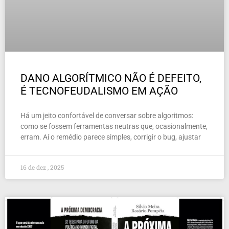
DANO ALGORÍTMICO NÃO É DEFEITO,
É TECNOFEUDALISMO EM AÇÃO
Há um jeito confortável de conversar sobre algoritmos:
como se fossem ferramentas neutras que, ocasionalmente,
erram. Aí o remédio parece simples, corrigir o bug, ajustar
16 de dez , 2025