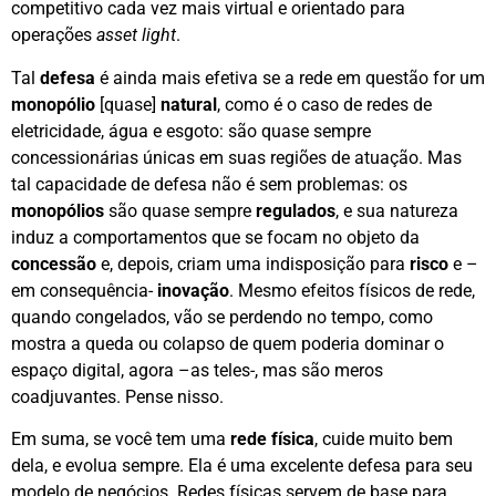
competitivo cada vez mais virtual e orientado para
operações
asset light
.
Tal
defesa
é ainda mais efetiva se a rede em questão for um
monopólio
[quase]
natural
, como é o caso de redes de
eletricidade, água e esgoto: são quase sempre
concessionárias únicas em suas regiões de atuação. Mas
tal capacidade de defesa não é sem problemas: os
monopólios
são quase sempre
regulados
, e sua natureza
induz a comportamentos que se focam no objeto da
concessão
e, depois, criam uma indisposição para
risco
e –
em consequência-
inovação
. Mesmo efeitos físicos de rede,
quando congelados, vão se perdendo no tempo, como
mostra a queda ou colapso de quem poderia dominar o
espaço digital, agora –as teles-, mas são meros
coadjuvantes. Pense nisso.
Em suma, se você tem uma
rede física
, cuide muito bem
dela, e evolua sempre. Ela é uma excelente defesa para seu
modelo de negócios. Redes físicas servem de base para