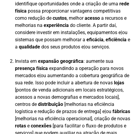
identifique oportunidades onde a criação de uma
rede
física
possa proporcionar vantagens competitivas
como redução de
custos
, melhor
acesso
a recursos e
melhorias na
experiência
do cliente. A partir daí,
considere investir em instalações, equipamentos e|ou
sistemas que possam melhorar a
eficácia
,
eficiência
e
a
qualidade
dos seus produtos e|ou serviços.
Invista em
expansão geográfica
: aumente sua
presença física
expandindo a operação para novos
mercados e|ou aumentando a cobertura geográfica de
sua rede. Isso pode incluir a abertura de novas
lojas
[pontos de venda adicionais em locais estratégicos,
acessos a novas demografias e mercados locais],
centros de
distribuição
[melhorias na eficiência
logística e redução de prazos de entrega] e|ou
fábricas
[melhorias na eficiência operacional], criação de novas
rotas
e
conexões
[para facilitar o fluxo de produtos e
serviços] que podem auxiliar na atração de mais