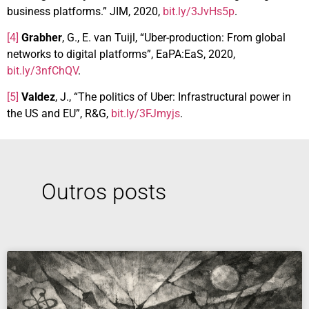
business platforms.” JIM, 2020,
bit.ly/3JvHs5p
.
[4]
Grabher
, G., E. van Tuijl, “Uber-production: From global
networks to digital platforms”, EaPA:EaS, 2020,
bit.ly/3nfChQV
.
[5]
Valdez
, J., “The politics of Uber: Infrastructural power in
the US and EU”, R&G,
bit.ly/3FJmyjs
.
Outros posts