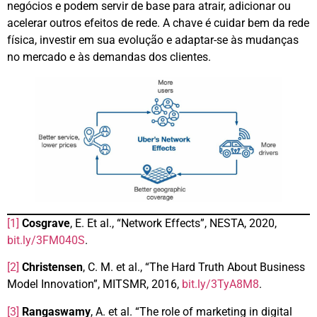
negócios e podem servir de base para atrair, adicionar ou
acelerar outros efeitos de rede. A chave é cuidar bem da rede
física, investir em sua evolução e adaptar-se às mudanças
no mercado e às demandas dos clientes.
[1]
Cosgrave
, E. Et al., “Network Effects”, NESTA, 2020,
bit.ly/3FM040S
.
[2]
Christensen
, C. M. et al., “The Hard Truth About Business
Model Innovation”, MITSMR, 2016,
bit.ly/3TyA8M8
.
[3]
Rangaswamy
, A. et al. “The role of marketing in digital