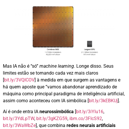
Mas IA não é “só”
machine learning
. Longe disso. Seus
limites estão se tornando cada vez mais claros
[
bit.ly/3VQICOV
] à medida em que surgem as vantagens e
há quem aposte que “vamos abandonar aprendizado de
máquina como principal paradigma de inteligência artificial,
assim como aconteceu com IA simbólica [
bit.ly/3kEBKUj
].
Aí é onde entra IA
neurossimbólica
[
bit.ly/3iYIu16
,
bit.ly/3YdLpTW
,
bit.ly/3gKZG59
,
ibm.co/3FIcS92
,
bit.ly/3WaWbZe
], que combina
redes neurais
artificiais