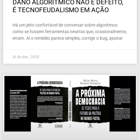
DANO ALGORÍTMICO NÃO É DEFEITO,
É TECNOFEUDALISMO EM AÇÃO
Há um jeito confortável de conversar sobre algoritmos:
como se fossem ferramentas neutras que, ocasionalmente,
erram. Aí o remédio parece simples, corrigir o bug, ajustar
16 de dez , 2025