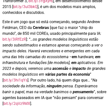
Transformer 3,
bit.ly/3YgXyr6
], em desenvolvimento desde
2015 [
bit.ly/3uI3bkQ
], é um dos modelos mais amplos,
conhecidos e discutidos.
Este é um jogo que só está começando, segundo Andrew
Feldman, CEO da
Cerebras
[que faz o maior “chip do
mundo”, de 850 mil COREs, usado principalmente para IA:
bit.ly/3iRfEzR
]: “
…os grandes modelos linguísticos estão
sendo subestimados e estamos apenas começando a ver o
impacto deles. Haverá vencedores e emergentes em cada
uma das três camadas do ecossistema –
em
hardware,
em
infraestrutura e fundações [de modelos],
em
aplicativos. Em
2023 e depois, veremos uma
ascensão
e
impacto
de grandes
modelos linguísticos em
várias partes da economia
”
[
bit.ly/3hi1qYs
]. Por outro lado, há quem diga que… “
Na
sociedade da informação,
ninguém
pensa. Esperávamos
banir o papel, mas na verdade banimos o
pensamento
”, sobre
agentes baseados em IA que “não pensam” para conversar
[
bit.ly/2qVz9MX
].