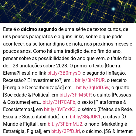
Este é o
décimo segundo
de uma série de textos curtos, de
uns poucos parágrafos e alguns links, sobre o que pode
acontecer, ou se tornar digno de nota, nos próximos meses e
poucos anos. Como há uma tradição de, no fim do ano,
pensar sobre as possibilidades do ano que vem, o título fala
de… 23 anotações sobre 2023. O primeiro texto [Guerra.
Eterna?] está no link
bit.ly/3B0mysO
, o segundo [Inflação.
Recessão? E Investimento?] em…
bit.ly/3ir4PUR
, o terceiro
[Energia e Descarbonização] em…
bit.ly/3gUdD5w
, o quarto
[Sociedade & Política], em
bit.ly/3FrM50P
, o quinto [Pessoas
& Costumes] em…
bit.ly/3H7CAFb
, o sexto [Plataformas &
Ecossistemas], em
bit.ly/3VEcxK3
, o sétimo [Efeitos de Rede,
Escala e Sustentabilidade]. em
bit.ly/3BjJUK1
, o oitavo [O
Mundo é Figital], em
bit.ly/3FEmMJ2
, o nono [Marketing é
Estratégia, Figital], em
bit.ly/3FfDJrI
, o décimo, [5G & Internet