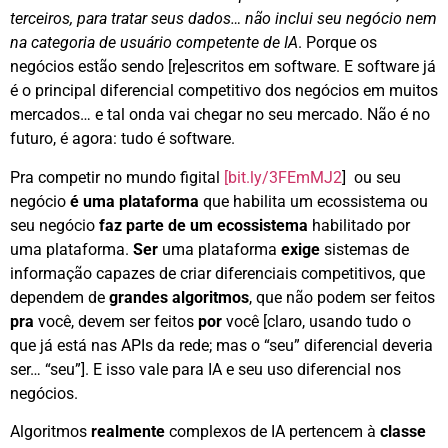
terceiros, para tratar seus dados… não inclui seu negócio nem
na categoria de usuário competente de IA
. Porque os
negócios estão sendo [re]escritos em software. E software já
é o principal diferencial competitivo dos negócios em muitos
mercados… e tal onda vai chegar no seu mercado. Não é no
futuro, é agora: tudo é software.
Pra competir no mundo figital
[bit.ly/3FEmMJ2
] ou seu
negócio
é uma plataforma
que habilita um ecossistema ou
seu negócio
faz parte de um ecossistema
habilitado por
uma plataforma.
Ser
uma plataforma
exige
sistemas de
informação capazes de criar diferenciais competitivos, que
dependem de
grandes algoritmos
, que não podem ser feitos
pra
você, devem ser feitos
por
você [claro, usando tudo o
que já está nas APIs da rede; mas o “seu” diferencial deveria
ser… “seu”]. E isso vale para IA e seu uso diferencial nos
negócios.
Algoritmos
realmente
complexos de IA pertencem à
classe