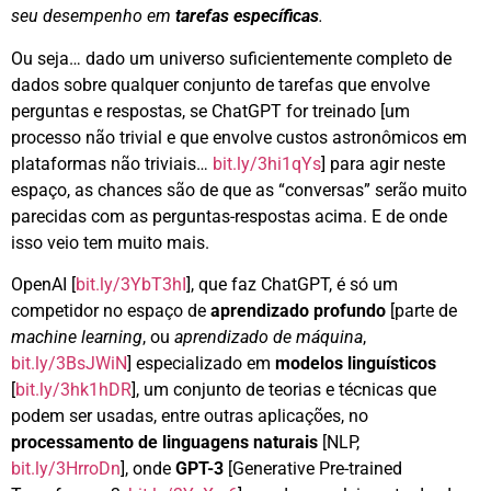
seu desempenho em
tarefas específicas
.
Ou seja… dado um universo suficientemente completo de
dados sobre qualquer conjunto de tarefas que envolve
perguntas e respostas, se ChatGPT for treinado [um
processo não trivial e que envolve custos astronômicos em
plataformas não triviais…
bit.ly/3hi1qYs
] para agir neste
espaço, as chances são de que as “conversas” serão muito
parecidas com as perguntas-respostas acima. E de onde
isso veio tem muito mais.
OpenAI [
bit.ly/3YbT3hI
], que faz ChatGPT, é só um
competidor no espaço de
aprendizado profundo
[parte de
machine learning
, ou
aprendizado de máquina
,
bit.ly/3BsJWiN
] especializado em
modelos linguísticos
[
bit.ly/3hk1hDR
], um conjunto de teorias e técnicas que
podem ser usadas, entre outras aplicações, no
processamento de linguagens naturais
[NLP,
bit.ly/3HrroDn
], onde
GPT-3
[Generative Pre-trained