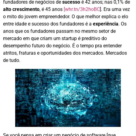
fundadores de negócios de
sucesso
é 42 anos; nas 0,1% de
alto crescimento
, é 45 anos
[whr.tn/3h2hoBC
]. Era uma vez
o mito do jovem empreendedor. O que melhor explica o elo
entre idade e sucesso dos fundadores é a
experiência
. Os
anos que os fundadores passam no mesmo setor de
mercado em que criam um startup é preditivo do
desempenho futuro do negócio. É o tempo pra entender
atritos, fraturas e oportunidades dos mercados. Mercados
de tudo.
Se você pensa em criar um negócio de software [que