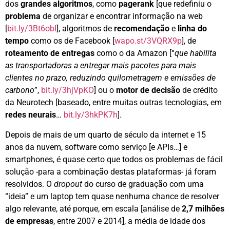
dos
grandes algoritmos
, como
pagerank
[que redefiniu o
problema
de organizar e encontrar informação na web
[
bit.ly/3Bt6obI
], algoritmos de
recomendação
e
linha do
tempo
como os de Facebook [
wapo.st/3VQRX9p
], de
roteamento de entregas
como o da Amazon [“
que habilita
as transportadoras a entregar mais pacotes para mais
clientes no prazo, reduzindo quilometragem e emissões de
carbono
”,
bit.ly/3hjVpKO
] ou o
motor de
decisão
de crédito
da Neurotech [baseado, entre muitas outras tecnologias, em
redes neurais
…
bit.ly/3hkPK7h
].
Depois de mais de um quarto de século da internet e 15
anos da nuvem, software como serviço [e APIs…] e
smartphones, é quase certo que todos os problemas de fácil
solução -para a combinação destas plataformas- já foram
resolvidos. O
dropout
do curso de graduação com uma
“ideia” e um laptop tem quase nenhuma chance de resolver
algo relevante, até porque, em escala [análise de
2,7 milhões
de empresas
, entre 2007 e 2014], a média de idade dos