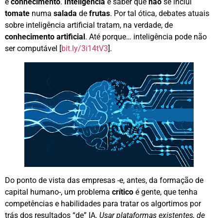
é
conhecimento
.
Inteligência
é saber que
não
se inclui
tomate
numa
salada
de
frutas
. Por tal ótica, debates atuais
sobre inteligência artificial tratam, na verdade, de
conhecimento
artificial
. Até porque… inteligência pode não
ser computável [
bit.ly/3i14tV3
].
Do ponto de vista das empresas -e, antes, da formação de
capital humano-, um problema
crítico
é gente, que tenha
competências e habilidades para tratar os algortimos por
trás dos resultados “de” IA.
Usar plataformas existentes, de