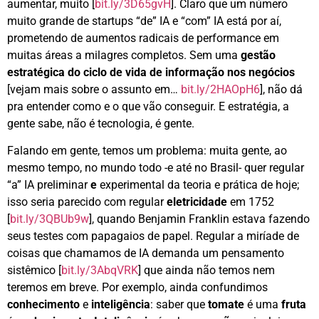
aumentar, muito [
bit.ly/3D65gvH
]. Claro que um número
muito grande de startups “de” IA e “com” IA está por aí,
prometendo de aumentos radicais de performance em
muitas áreas a milagres completos. Sem uma
gestão
estratégica do ciclo de vida de informação nos negócios
[vejam mais sobre o assunto em…
bit.ly/2HAOpH6
], não dá
pra entender como e o que vão conseguir. E estratégia, a
gente sabe, não é tecnologia, é gente.
Falando em gente, temos um problema: muita gente, ao
mesmo tempo, no mundo todo -e até no Brasil- quer regular
“a” IA preliminar
e
experimental da teoria e prática de hoje;
isso seria parecido com regular
eletricidade
em 1752
[
bit.ly/3QBUb9w
], quando Benjamin Franklin estava fazendo
seus testes com papagaios de papel. Regular a miríade de
coisas que chamamos de IA demanda um pensamento
sistêmico [
bit.ly/3AbqVRK
] que ainda não temos nem
teremos em breve. Por exemplo, ainda confundimos
conhecimento
e
inteligência
: saber que
tomate
é uma
fruta