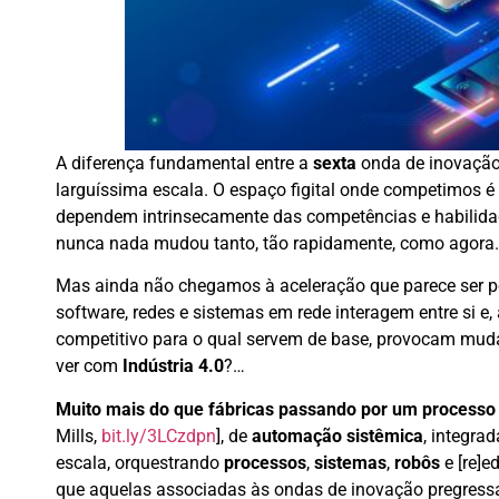
A diferença fundamental entre a
sexta
onda de inovação 
larguíssima escala. O espaço figital onde competimos é
dependem intrinsecamente das competências e habilida
nunca nada mudou tanto, tão rapidamente, como agora.
Mas ainda não chegamos à aceleração que parece ser pos
software, redes e sistemas em rede interagem entre si 
competitivo para o qual servem de base, provocam muda
ver com
Indústria 4.0
?…
Muito mais do que fábricas passando por um processo
Mills,
bit.ly/3LCzdpn
], de
automação sistêmica
, integra
escala, orquestrando
processos
,
sistemas
,
robôs
e [re]
que aquelas associadas às ondas de inovação pregres