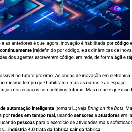
e as anteriores é que, agora, inovação é habilitada por
código
continuamente
[re]definido por código, e as dinâmicas de inov
des dos agentes escreverem código, em rede, de forma
ágil
e
rá
sível no futuro próximo. As ondas de inovação em eletrônica d
e, ao mesmo tempo que habilitam umas às outras e ao espaço
nças nos espaços competitivos futuros. Mas o que é que isso 
 de automação inteligente
[tomara!…; veja
Bring on the Bots
, Ma
da por
redes em tempo real
, usando
sensores
e
atuadores
em l
educando
pessoas
para o exercício de atividades mais sofisticad
sas…
indústria 4.0 trata da fábrica sair da fábrica
.