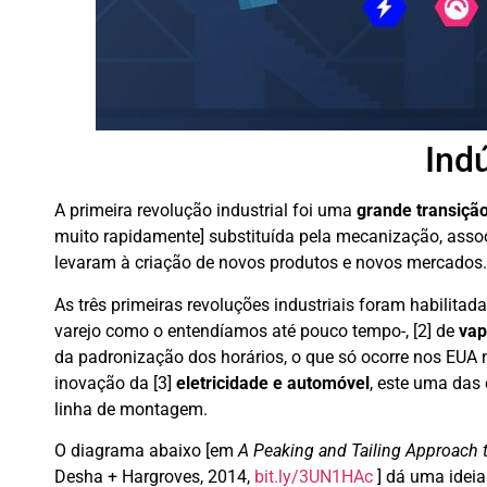
Ind
A primeira revolução industrial foi uma
grande transiçã
muito rapidamente] substituída pela mecanização, assoc
levaram à criação de novos produtos e novos mercados.
As três primeiras revoluções industriais foram habilitad
varejo como o entendíamos até pouco tempo-, [2] de
vap
da padronização dos horários, o que só ocorre nos EUA
inovação da [3]
eletricidade e automóvel
, este uma das
linha de montagem.
O diagrama abaixo [em
A Peaking and Tailing Approach 
Desha + Hargroves, 2014,
bit.ly/3UN1HAc
] dá uma idei