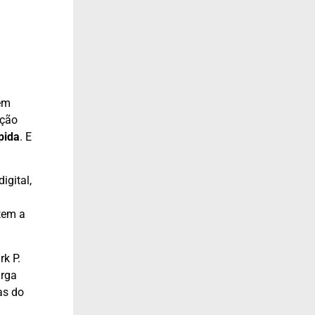
em
ação
pida
. E
igital,
tem a
rk P.
arga
as do