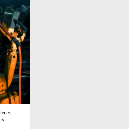
tecer,
as
k