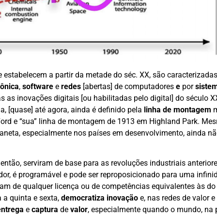
e estabelecem a partir da metade do séc. XX, são caracterizada
rônica
,
software
e
redes
[abertas] de computadores
e
por
siste
 as inovações digitais [ou habilitadas pelo digital] do século X
, [quase] até agora, ainda é definido pela
linha de montagem
m
 Ford e “sua” linha de montagem de 1913 em Highland Park. Me
 planeta, especialmente nos países em desenvolvimento, ainda n
então, serviram de base para as revoluções industriais anteriore
dor, é programável e pode ser reproposicionado para uma infini
isam de qualquer licença ou de competências equivalentes às do
a a quinta e sexta,
democratiza inovação
e, nas redes de valor e
entrega
e
captura
de
valor
, especialmente quando o mundo, na p