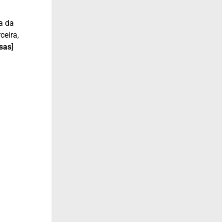
a da
ceira,
isas
]