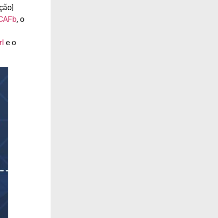
ação]
7CAFb
, o
rI
e o