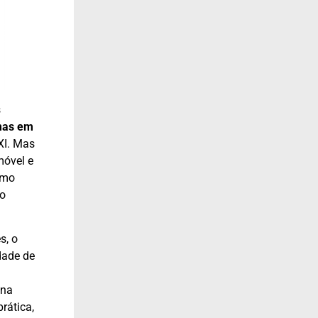
s
mas em
XI. Mas
óvel e
smo
ão
s, o
dade de
 na
rática,