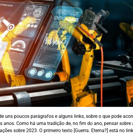
 de uns poucos parágrafos e alguns links, sobre o que pode acon
s anos. Como há uma tradição de, no fim do ano, pensar sobre 
ações sobre 2023. O primeiro texto [Guerra. Eterna?] está no lin