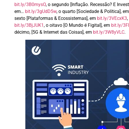
bit.ly/3B0mysO
, o segundo [Inflação. Recessão? E Inve
em…
bit.ly/3gUdD5w
, o quarto [Sociedade & Política], e
sexto [Plataformas & Ecossistemas], em
bit.ly/3VEcxK3
,
bit.ly/3BjJUK1
, o oitavo [O Mundo é Figital], em
bit.ly/
décimo, [5G & Internet das Coisas], em
bit.ly/3W8yVLC
.