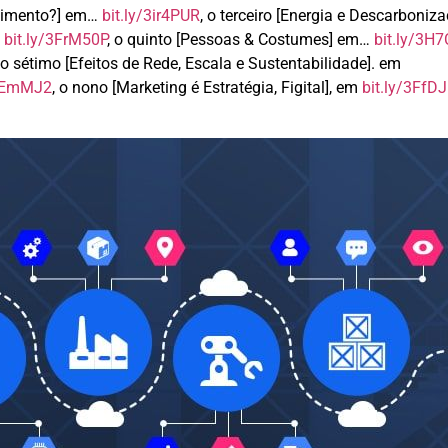
stimento?] em…
bit.ly/3ir4PUR
, o terceiro [Energia e Descarboniz
m
bit.ly/3FrM50P
, o quinto [Pessoas & Costumes] em…
bit.ly/3H
 o sétimo [Efeitos de Rede, Escala e Sustentabilidade]. em
3FEmMJ2
, o nono [Marketing é Estratégia, Figital], em
bit.ly/3FfDJ