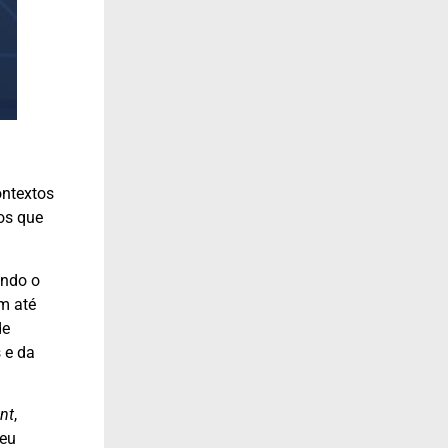
ontextos
os que
ando o
am até
de
 e da
nt
,
seu