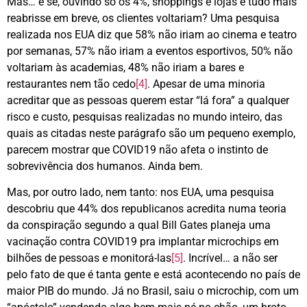
Mas… e se, ouvindo só os 4%, shoppings e lojas e tudo mais
reabrisse em breve, os clientes voltariam? Uma pesquisa
realizada nos EUA diz que 58% não iriam ao cinema e teatro
por semanas, 57% não iriam a eventos esportivos, 50% não
voltariam às academias, 48% não iriam a bares e
restaurantes nem tão cedo
[4]
. Apesar de uma minoria
acreditar que as pessoas querem estar “lá fora” a qualquer
risco e custo, pesquisas realizadas no mundo inteiro, das
quais as citadas neste parágrafo são um pequeno exemplo,
parecem mostrar que COVID19 não afeta o instinto de
sobrevivência dos humanos. Ainda bem.
Mas, por outro lado, nem tanto: nos EUA, uma pesquisa
descobriu que 44% dos republicanos acredita numa teoria
da conspiração segundo a qual Bill Gates planeja uma
vacinação contra COVID19 pra implantar microchips em
bilhões de pessoas e monitorá-las
[5]
. Incrível… a não ser
pelo fato de que é tanta gente e está acontecendo no país de
maior PIB do mundo. Já no Brasil, saiu o microchip, com um