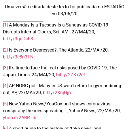
Uma versão editada deste texto foi publicada no ESTADÃO
em 03/06/20.
[1]
A Monday Is a Tuesday Is a Sunday as COVID-19
Disrupts Internal Clocks, Sci. AM., 27/MAI/20,
bit.ly/3guDcF3
.
[2]
Is Everyone Depressed?, The Atlantic, 22/MAI/20,
bit.ly/3e8n3TN
.
[3]
It's time to face the real risks posed by COVID-19, The
Japan Times, 24/MAI/20,
bit.ly/2ZKx2ef
.
[4]
AP-NORC poll: Many in US won’t return to gym or dining
out, AP, 22/MAI/20,
bit.ly/2XujGjp
.
[5]
New Yahoo News/YouGov poll shows coronavirus
conspiracy theories spreading…, Yahoo! News, 22/MAI/20,
yhoo.it/2ARRTlb
.
[6]
A short guide to the history of ’fake news’ and