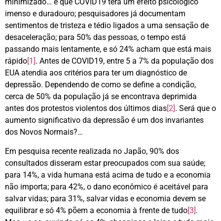
minimizado… é que COVID19 terá um efeito psicológico
imenso e duradouro; pesquisadores já documentam
sentimentos de tristeza e tédio ligados a uma sensação de
desaceleração; para 50% das pessoas, o tempo está
passando mais lentamente, e só 24% acham que está mais
rápido
[1]
. Antes de COVID19, entre 5 a 7% da população dos
EUA atendia aos critérios para ter um diagnóstico de
depressão. Dependendo de como se define a condição,
cerca de 50% da população já se encontrava deprimida
antes dos protestos violentos dos últimos dias
[2]
. Será que o
aumento significativo da depressão é um dos invariantes
dos Novos Normais?…
Em pesquisa recente realizada no Japão, 90% dos
consultados disseram estar preocupados com sua saúde;
para 14%, a vida humana está acima de tudo e a economia
não importa; para 42%, o dano econômico é aceitável para
salvar vidas; para 31%, salvar vidas e economia devem se
equilibrar e só 4% põem a economia à frente de tudo
[3]
.