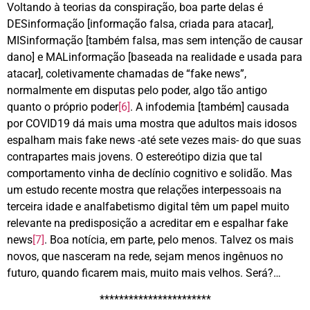
Voltando à teorias da conspiração, boa parte delas é
DESinformação [informação falsa, criada para atacar],
MISinformação [também falsa, mas sem intenção de causar
dano] e MALinformação [baseada na realidade e usada para
atacar], coletivamente chamadas de “fake news”,
normalmente em disputas pelo poder, algo tão antigo
quanto o próprio poder
[6]
. A infodemia [também] causada
por COVID19 dá mais uma mostra que adultos mais idosos
espalham mais fake news -até sete vezes mais- do que suas
contrapartes mais jovens. O estereótipo dizia que tal
comportamento vinha de declínio cognitivo e solidão. Mas
um estudo recente mostra que relações interpessoais na
terceira idade e analfabetismo digital têm um papel muito
relevante na predisposição a acreditar em e espalhar fake
news
[7]
. Boa notícia, em parte, pelo menos. Talvez os mais
novos, que nasceram na rede, sejam menos ingênuos no
futuro, quando ficarem mais, muito mais velhos. Será?…
***********************