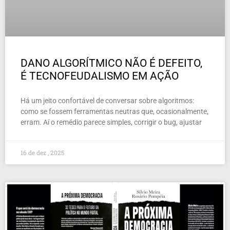
DANO ALGORÍTMICO NÃO É DEFEITO,
É TECNOFEUDALISMO EM AÇÃO
Há um jeito confortável de conversar sobre algoritmos:
como se fossem ferramentas neutras que, ocasionalmente,
erram. Aí o remédio parece simples, corrigir o bug, ajustar
16 de dez , 2025