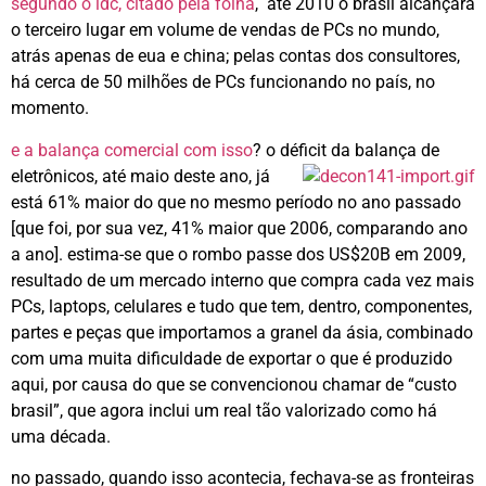
segundo o idc, citado pela folha
, até 2010 o brasil alcançará
o terceiro lugar em volume de vendas de PCs no mundo,
atrás apenas de eua e china; pelas contas dos consultores,
há cerca de 50 milhões de PCs funcionando no país, no
momento.
e a balança comercial com isso
? o déficit da balança de
eletrônicos, até maio deste ano, já
está 61% maior do que no mesmo período no ano passado
[que foi, por sua vez, 41% maior que 2006, comparando ano
a ano]. estima-se que o rombo passe dos US$20B em 2009,
resultado de um mercado interno que compra cada vez mais
PCs, laptops, celulares e tudo que tem, dentro, componentes,
partes e peças que importamos a granel da ásia, combinado
com uma muita dificuldade de exportar o que é produzido
aqui, por causa do que se convencionou chamar de “custo
brasil”, que agora inclui um real tão valorizado como há
uma década.
no passado, quando isso acontecia, fechava-se as fronteiras