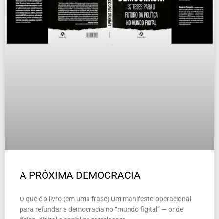
A PRÓXIMA DEMOCRACIA
O que é o livro (em uma frase) Um manifesto-operacional
para refundar a democracia no “mundo figital” — onde