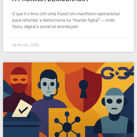
O que é o livro (em uma frase) Um manifesto-operacional
para refundar a democracia no “mundo figital” — onde
físico, digital e social se entrelaçam
26 de out , 2025