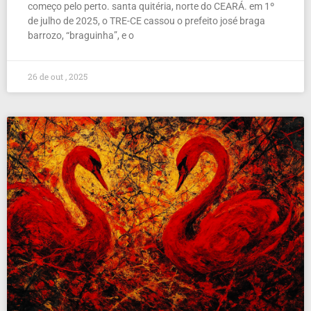
começo pelo perto. santa quitéria, norte do CEARÁ. em 1º
de julho de 2025, o TRE-CE cassou o prefeito josé braga
barrozo, “braguinha”, e o
26 de out , 2025