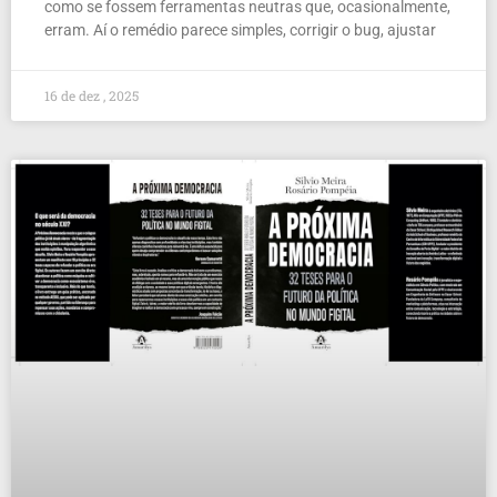
como se fossem ferramentas neutras que, ocasionalmente,
erram. Aí o remédio parece simples, corrigir o bug, ajustar
16 de dez , 2025