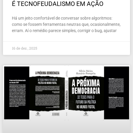
É TECNOFEUDALISMO EM AÇÃO
Há um jeito confortável de conversar sobre algoritmos:
como se fossem ferramentas neutras que, ocasionalmente,
erram. Aí o remédio parece simples, corrigir o bug, ajustar
16 de dez , 2025