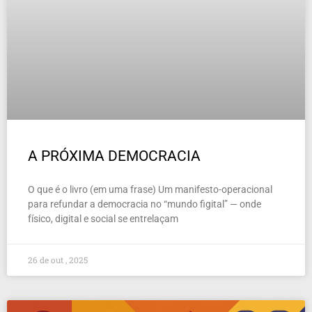
A PRÓXIMA DEMOCRACIA
O que é o livro (em uma frase) Um manifesto-operacional
para refundar a democracia no “mundo figital” — onde
físico, digital e social se entrelaçam
26 de out , 2025