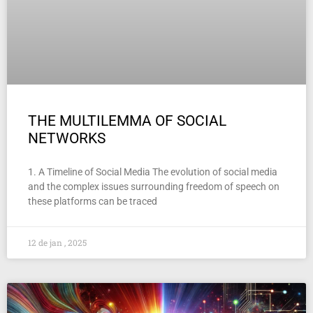
THE MULTILEMMA OF SOCIAL
NETWORKS
1. A Timeline of Social Media The evolution of social media
and the complex issues surrounding freedom of speech on
these platforms can be traced
12 de jan , 2025