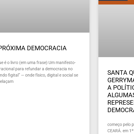
 PRÓXIMA DEMOCRACIA
ue é o livro (em uma frase) Um manifesto-
racional para refundar a democracia no
SANTA Q
do figital” — onde físico, digital e social se
GERRYMA
relaçam
A POLÍT
ALGUMAS
REPRES
DEMOCR
começo pelo pe
CEARÁ. em 1º 