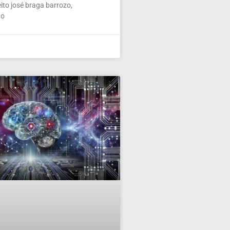
ito josé braga barrozo,
 o