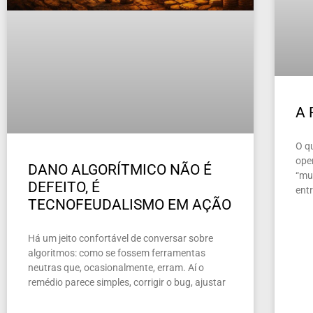
A
O q
ope
DANO ALGORÍTMICO NÃO É
“mun
DEFEITO, É
ent
TECNOFEUDALISMO EM AÇÃO
Há um jeito confortável de conversar sobre
algoritmos: como se fossem ferramentas
neutras que, ocasionalmente, erram. Aí o
remédio parece simples, corrigir o bug, ajustar