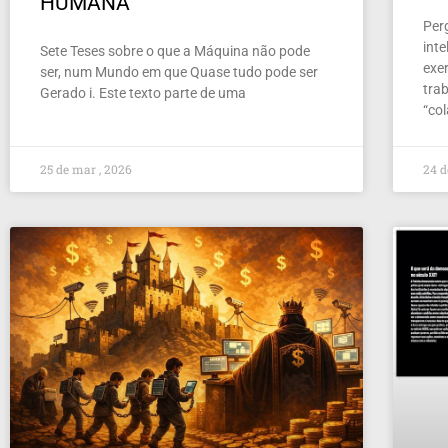
HUMANA
Per
inte
Sete Teses sobre o que a Máquina não pode
exer
ser, num Mundo em que Quase tudo pode ser
tra
Gerado i. Este texto parte de uma
“co
25 de mar , 2026
24 d