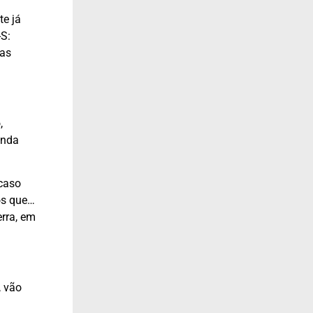
te já
-S:
nas
,
inda
 caso
ços que…
erra, em
, vão