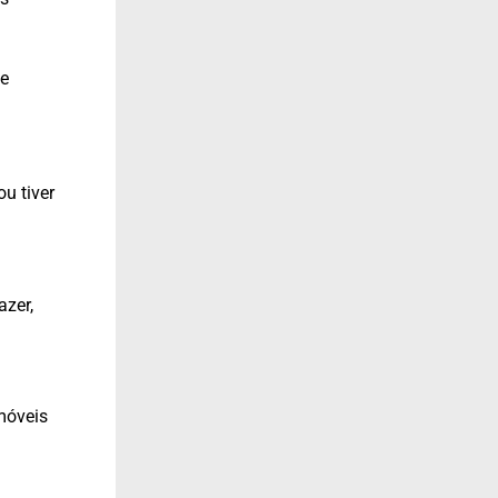
de
u tiver
azer,
móveis