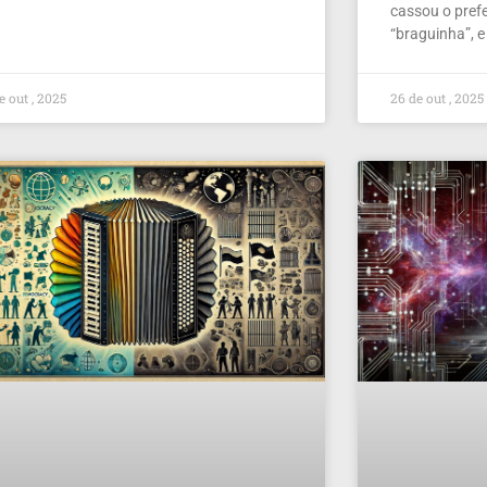
cassou o prefe
“braguinha”, e
e out , 2025
26 de out , 2025