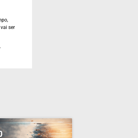
mpo,
vai ser
.