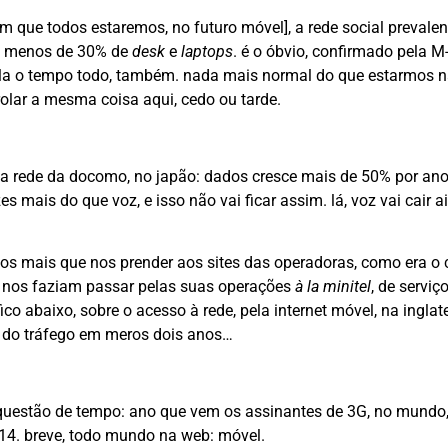
m que todos estaremos, no futuro móvel], a rede social prevalen
ra menos de 30% de
desk
e
laptops
. é o óbvio, confirmado pela M
ola o tempo todo, também. nada mais normal do que estarmos 
 rolar a mesma coisa aqui, cedo ou tarde.
na rede da docomo, no japão: dados cresce mais de 50% por ano
es mais do que voz, e isso não vai ficar assim. lá, voz vai cair a
os mais que nos prender aos sites das operadoras, como era o
s nos faziam passar pelas suas operações
à la
minitel
, de servi
ico abaixo, sobre o acesso à rede, pela internet móvel, na inglat
s do tráfego em meros dois anos…
 questão de tempo: ano que vem os assinantes de 3G, no mundo
14. breve, todo mundo na web: móvel.