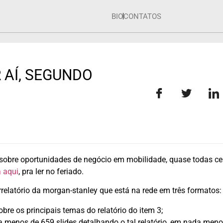
BIO
CONTATOS
 AÍ, SEGUNDO
sobre oportunidades de negócio em mobilidade, quase todas c
 aqui
, pra ler no feriado.
elatório da morgan-stanley que está na rede em três formatos:
obre os principais temas do relatório do item 3;
a menos de 659 slides detalhando o tal relatório, em nada men