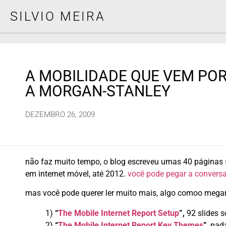
SILVIO MEIRA
A MOBILIDADE QUE VEM POR
A MORGAN-STANLEY
DEZEMBRO 26, 2009
não faz muito tempo, o blog escreveu umas 40 páginas 
em internet móvel, até 2012.
você pode pegar a conversa
mas você pode querer ler muito mais, algo comoo megarr
1)
“
The Mobile Internet Report Setup
”,
92 slides s
2)
“
The Mobile Internet Report Key Themes
”
, nad