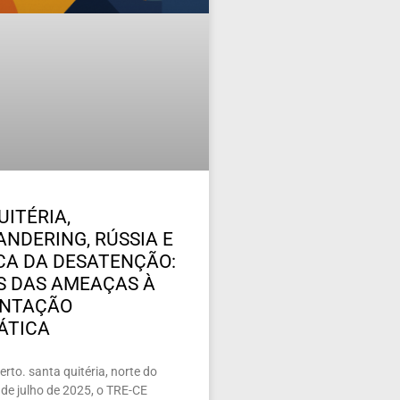
UITÉRIA,
NDERING, RÚSSIA E
ICA DA DESATENÇÃO:
 DAS AMEAÇAS À
ENTAÇÃO
ÁTICA
rto. santa quitéria, norte do
de julho de 2025, o TRE-CE