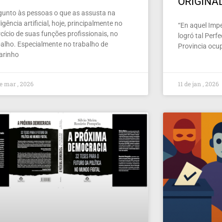
ORIGINA
gunto às pessoas o que as assusta na
ligência artificial, hoje, principalmente no
“En aquel Imper
cício de suas funções profissionais, no
logró tal Perf
balho. Especialmente no trabalho de
Provincia ocu
larinho
e mar , 2026
11 de jan , 2026