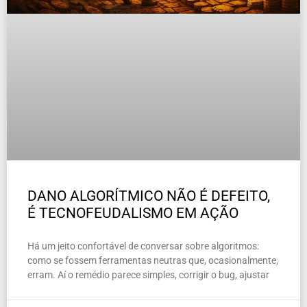
DANO ALGORÍTMICO NÃO É DEFEITO,
É TECNOFEUDALISMO EM AÇÃO
Há um jeito confortável de conversar sobre algoritmos:
como se fossem ferramentas neutras que, ocasionalmente,
erram. Aí o remédio parece simples, corrigir o bug, ajustar