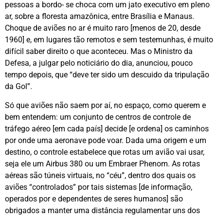
pessoas a bordo- se choca com um jato executivo em pleno
ar, sobre a floresta amazônica, entre Brasília e Manaus.
Choque de aviões no ar é muito raro [menos de 20, desde
1960] e, em lugares tão remotos e sem testemunhas, é muito
difícil saber direito o que aconteceu. Mas o Ministro da
Defesa, a julgar pelo noticiário do dia, anunciou, pouco
tempo depois, que “deve ter sido um descuido da tripulação
da Gol”.
Só que aviões não saem por aí, no espaço, como querem e
bem entendem: um conjunto de centros de controle de
tráfego aéreo [em cada país] decide [e ordena] os caminhos
por onde uma aeronave pode voar. Dada uma origem e um
destino, o controle estabelece que rotas um avião vai usar,
seja ele um Airbus 380 ou um Embraer Phenom. As rotas
aéreas são túneis virtuais, no “céu”, dentro dos quais os
aviões “controlados” por tais sistemas [de informação,
operados por e dependentes de seres humanos] são
obrigados a manter uma distância regulamentar uns dos