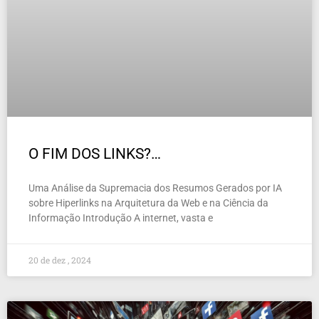
O FIM DOS LINKS?…
Uma Análise da Supremacia dos Resumos Gerados por IA
sobre Hiperlinks na Arquitetura da Web e na Ciência da
Informação Introdução A internet, vasta e
20 de dez , 2024