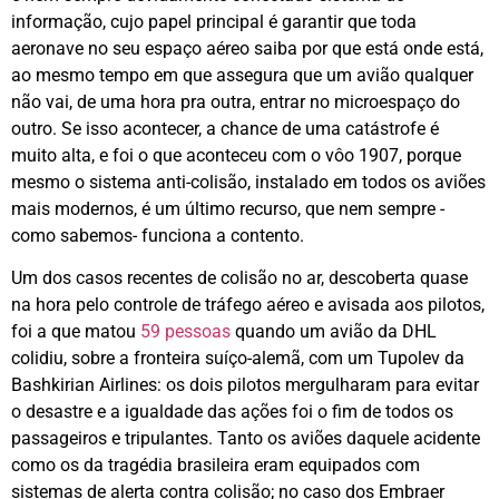
informação, cujo papel principal é garantir que toda
aeronave no seu espaço aéreo saiba por que está onde está,
ao mesmo tempo em que assegura que um avião qualquer
não vai, de uma hora pra outra, entrar no microespaço do
outro. Se isso acontecer, a chance de uma catástrofe é
muito alta, e foi o que aconteceu com o vôo 1907, porque
mesmo o sistema anti-colisão, instalado em todos os aviões
mais modernos, é um último recurso, que nem sempre -
como sabemos- funciona a contento.
Um dos casos recentes de colisão no ar, descoberta quase
na hora pelo controle de tráfego aéreo e avisada aos pilotos,
foi a que matou
59 pessoas
quando um avião da DHL
colidiu, sobre a fronteira suíço-alemã, com um Tupolev da
Bashkirian Airlines: os dois pilotos mergulharam para evitar
o desastre e a igualdade das ações foi o fim de todos os
passageiros e tripulantes. Tanto os aviões daquele acidente
como os da tragédia brasileira eram equipados com
sistemas de alerta contra colisão; no caso dos Embraer