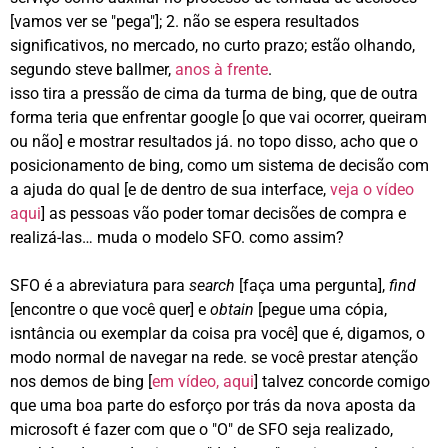
[vamos ver se "pega"]; 2. não se espera resultados
significativos, no mercado, no curto prazo; estão olhando,
segundo steve ballmer,
anos à frente
.
isso tira a pressão de cima da turma de bing, que de outra
forma teria que enfrentar google [o que vai ocorrer, queiram
ou não] e mostrar resultados já. no topo disso, acho que o
posicionamento de bing, como um sistema de decisão com
a ajuda do qual [e de dentro de sua interface,
veja o vídeo
aqui
] as pessoas vão poder tomar decisões de compra e
realizá-las… muda o modelo SFO. como assim?
SFO é a abreviatura para
search
[faça uma pergunta],
find
[encontre o que você quer] e
obtain
[pegue uma cópia,
isntância ou exemplar da coisa pra você] que é, digamos, o
modo normal de navegar na rede. se você prestar atenção
nos demos de bing [
em vídeo, aqui
] talvez concorde comigo
que uma boa parte do esforço por trás da nova aposta da
microsoft é fazer com que o "O" de SFO seja realizado,