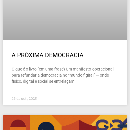
A PRÓXIMA DEMOCRACIA
O que é o livro (em uma frase) Um manifesto-operacional
para refundar a democracia no “mundo figital” — onde
físico, digital e social se entrelaçam
26 de out , 2025