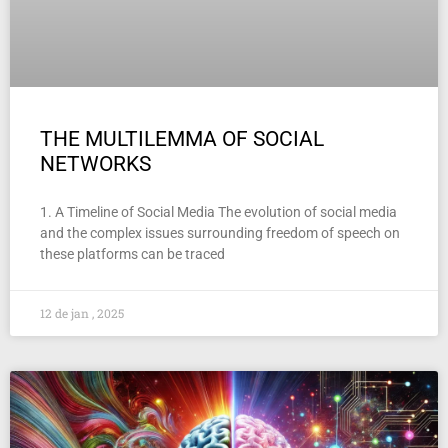
THE MULTILEMMA OF SOCIAL
NETWORKS
1. A Timeline of Social Media The evolution of social media
and the complex issues surrounding freedom of speech on
these platforms can be traced
12 de jan , 2025