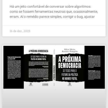
Há um jeito confortável de conversar sobre algoritmos:
como se fossem ferramentas neutras que, ocasionalmente,
erram. Aí o remédio parece simples, corrigir o bug, ajustar
16 de dez , 2025