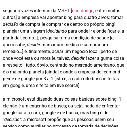
segundo vozes internas da MSFT [
don dodge
, entre muitos
outros] a empresa vai apontar bing para quatro alvos: tomar
decisão
de compra [e comprar de dentro do próprio bing];
planejar uma viagem [
decidindo
para onde ir e onde ficar e, a
partir daí, como…]; pesquisar uma condição de saúde [e,
quem sabe,
decidir
marcar um médico e comprar um
remédio…] e, finalmente, achar um negócio local, perto de
onde você está ou mora [e, talvez,
decidir
fazer alguma coisa
a respeito]. tudo, óbvio, centrado no mercado americano, que
é o maior do planeta [ainda] e onde a empresa de redmond
perde de google por 8 a 1 [isto é, a cada oito buscas feitas
em google, uma é feita em live search].
a microsoft está dizendo duas coisas básicas sobre bing: 1.
ele não é um engenho de busca; ou seja, nada de enfrentar
google cara a cara; google é de busca, mas bing é de
"
decisão
": a microsoft propõe que as pessoas usem seu
serviço como auxiliar no processo de tomada de decisões