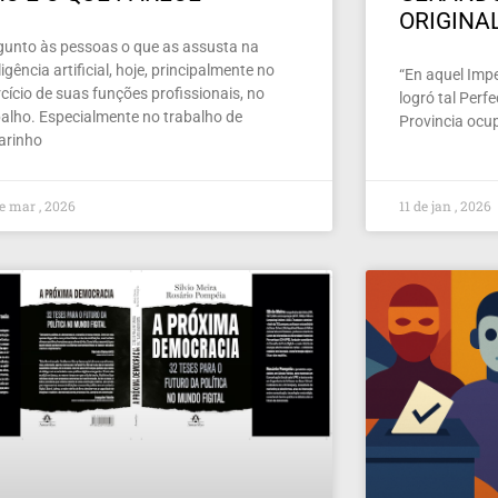
ORIGINA
gunto às pessoas o que as assusta na
ligência artificial, hoje, principalmente no
“En aquel Imper
cício de suas funções profissionais, no
logró tal Perf
balho. Especialmente no trabalho de
Provincia ocu
larinho
e mar , 2026
11 de jan , 2026