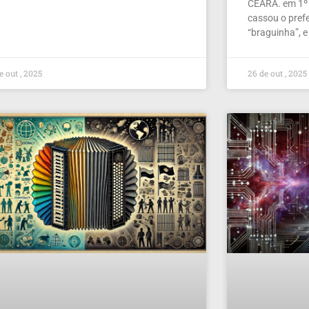
CEARÁ. em 1º 
cassou o prefe
“braguinha”, e
e out , 2025
26 de out , 2025