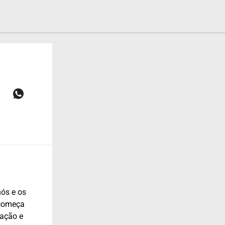
nós e os
, começa
mação e