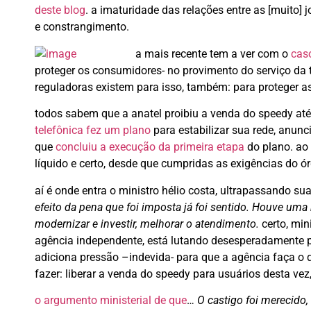
deste blog
. a imaturidade das relações entre as [muito]
e constrangimento.
a mais recente tem a ver com o
cas
proteger os consumidores- no provimento do serviço da 
reguladoras existem para isso, também: para proteger a
todos sabem que a anatel proibiu a venda do speedy até q
telefônica fez um plano
para estabilizar sua rede, anun
que
concluiu a execução da primeira etapa
do plano. ao 
líquido e certo, desde que cumpridas as exigências do ó
aí é onde entra o ministro hélio costa, ultrapassando su
efeito da pena que foi imposta já foi sentido. Houve uma
modernizar e investir, melhorar o atendimento.
certo, min
agência independente, está lutando desesperadamente pa
adiciona pressão –indevida- para que a agência faça o 
fazer: liberar a venda do speedy para usuários desta vez,
o argumento ministerial de que
…
O castigo foi merecido