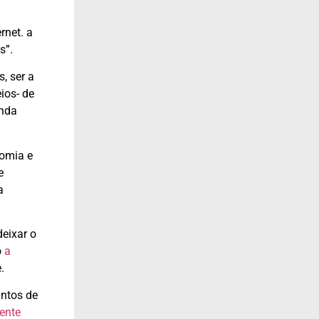
rnet. a
s”.
, ser a
ios- de
inda
nomia e
e
a
deixar o
o
a
.
untos de
ente