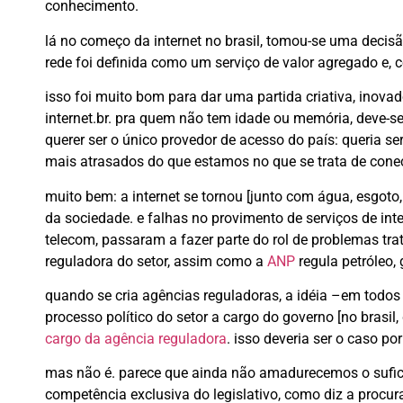
conhecimento.
lá no começo da internet no brasil, tomou-se uma decis
rede foi definida como um serviço de valor agregado e, 
isso foi muito bom para dar uma partida criativa, inovad
internet.br. pra quem não tem idade ou memória, deve-se
querer ser o único provedor de acesso do país: queria s
mais atrasados do que estamos no que se trata de conec
muito bem: a internet se tornou [junto com água, esgoto
da sociedade. e falhas no provimento de serviços de int
telecom, passaram a fazer parte do rol de problemas tr
reguladora do setor, assim como a
ANP
regula petróleo,
quando se cria agências reguladoras, a idéia –em todos 
processo político do setor a cargo do governo [no brasi
cargo da agência reguladora
. isso deveria ser o caso po
mas não é. parece que ainda não amadurecemos o suficie
competência exclusiva do legislativo, como diz a procura