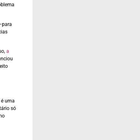
roblema
–para
cias
so,
a
unciou
eito
l é uma
ário só
smo