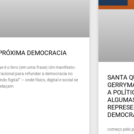
 PRÓXIMA DEMOCRACIA
ue é o livro (em uma frase) Um manifesto-
racional para refundar a democracia no
SANTA Q
do figital” — onde físico, digital e social se
GERRYMA
relaçam
A POLÍT
ALGUMAS
REPRES
DEMOCR
começo pelo pe