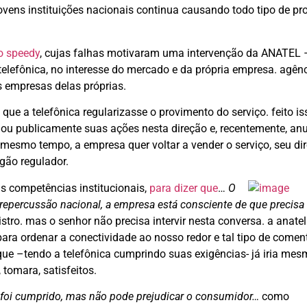
 jovens instituições nacionais continua causando todo tipo de p
o speedy
, cujas falhas motivaram uma intervenção da ANATEL 
telefônica, no interesse do mercado e da própria empresa. agên
s empresas delas próprias.
ue a telefônica regularizasse o provimento do serviço. feito is
ciou publicamente suas ações nesta direção e, recentemente, an
mesmo tempo, a empresa quer voltar a vender o serviço, seu dir
rgão regulador.
as competências institucionais,
para dizer que
…
O
 repercussão nacional, a empresa está consciente de que precisa
istro. mas o senhor não precisa intervir nesta conversa. a anate
ra ordenar a conectividade ao nosso redor e tal tipo de coment
que –tendo a telefônica cumprindo suas exigências- já iria me
 tomara, satisfeitos.
, foi cumprido, mas não pode prejudicar o consumidor…
como