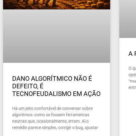
A
O q
ope
DANO ALGORÍTMICO NÃO É
“mun
DEFEITO, É
ent
TECNOFEUDALISMO EM AÇÃO
Há um jeito confortável de conversar sobre
algoritmos: como se fossem ferramentas
neutras que, ocasionalmente, erram. Aí o
remédio parece simples, corrigir o bug, ajustar