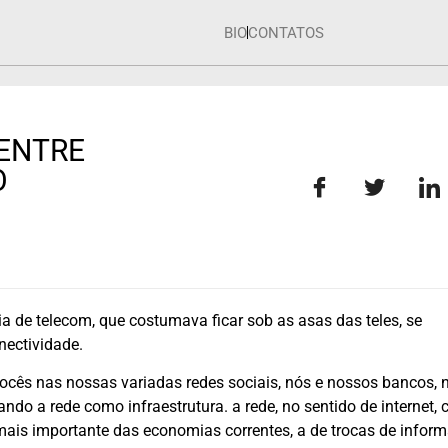
BIO
CONTATOS
 ENTRE
O
ia de telecom, que costumava ficar sob as asas das teles, se
nectividade.
vocês nas nossas variadas redes sociais, nós e nossos bancos, 
usando a rede como infraestrutura. a rede, no sentido de internet
a mais importante das economias correntes, a de trocas de infor