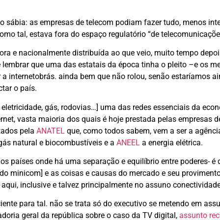
ão sábia: as empresas de telecom podiam fazer tudo, menos inte
como tal, estava fora do espaço regulatório “de telecomunicaçõe
ora e nacionalmente distribuída ao que veio, muito tempo depois
 lembrar que uma das estatais da época tinha o pleito –e os me
er a internetobrás. ainda bem que não rolou, senão estaríamos a
tar o país.
, eletricidade, gás, rodovias…] uma das redes essenciais da eco
ernet, vasta maioria dos quais é hoje prestada pelas empresas d
atados pela
ANATEL
que, como todos sabem, vem a ser a agênci
 gás natural e biocombustíveis e a
ANEEL
a energia elétrica.
os países onde há uma separação e equilíbrio entre poderes- é 
l, do minicom] e as coisas e causas do mercado e seu proviment
r aqui, inclusive e talvez principalmente no assuno conectividade
nte para tal. não se trata só do executivo se metendo em ass
doria geral da república sobre o caso da TV digital,
assunto rec