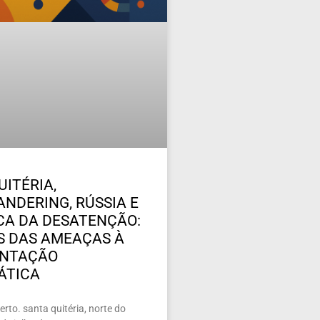
UITÉRIA,
NDERING, RÚSSIA E
ICA DA DESATENÇÃO:
 DAS AMEAÇAS À
ENTAÇÃO
ÁTICA
rto. santa quitéria, norte do