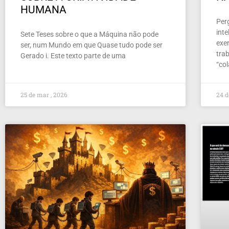
HUMANA
Per
inte
Sete Teses sobre o que a Máquina não pode
exer
ser, num Mundo em que Quase tudo pode ser
tra
Gerado i. Este texto parte de uma
“co
25 de mar , 2026
24 d