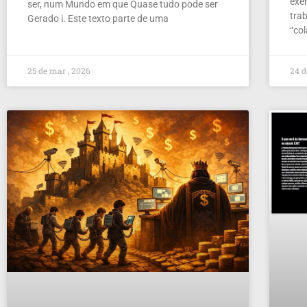
exer
ser, num Mundo em que Quase tudo pode ser
tra
Gerado i. Este texto parte de uma
“co
25 de mar , 2026
24 d