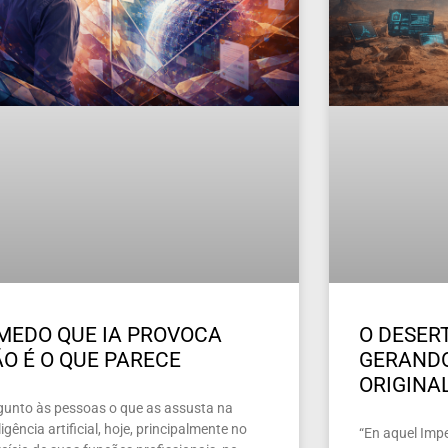
MEDO QUE IA PROVOCA
O DESERT
O É O QUE PARECE
GERAND
ORIGINA
gunto às pessoas o que as assusta na
ligência artificial, hoje, principalmente no
“En aquel Imper