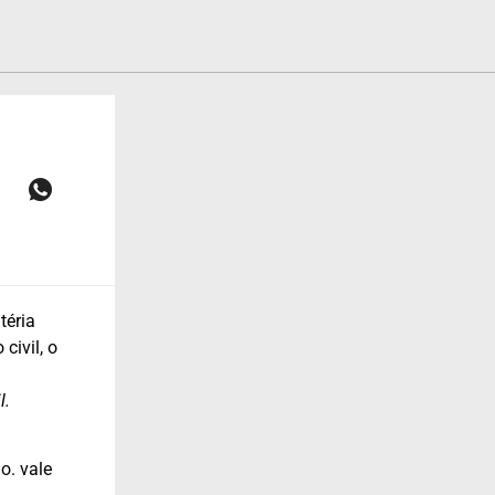
téria
civil, o
l.
o. vale