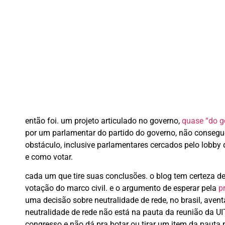
então foi. um projeto articulado no governo,
quase “do g
por um parlamentar do partido do governo, não consegue
obstáculo, inclusive parlamentares cercados pelo lobby d
e como votar.
cada um que tire suas conclusões. o blog tem certeza de
votação do marco civil. e o argumento de esperar pela
p
uma decisão sobre neutralidade de rede, no brasil, ave
neutralidade de rede não está na pauta da reunião da UI
congresso e não dá pra botar ou tirar um item da pauta n