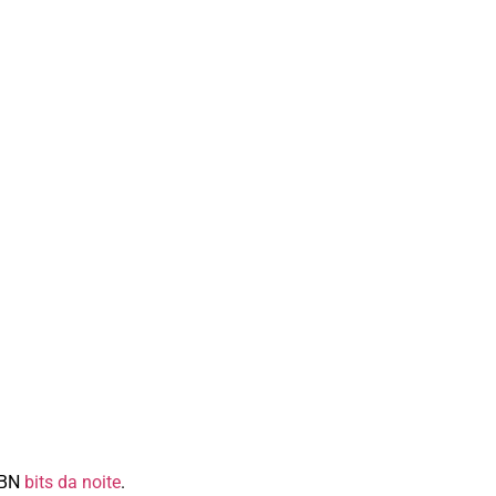
CBN
bits da noite
.