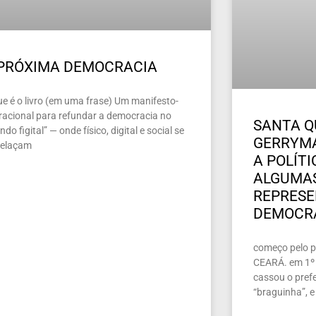
 PRÓXIMA DEMOCRACIA
ue é o livro (em uma frase) Um manifesto-
racional para refundar a democracia no
SANTA Q
do figital” — onde físico, digital e social se
GERRYMA
relaçam
A POLÍT
ALGUMAS
REPRES
DEMOCR
começo pelo pe
CEARÁ. em 1º 
cassou o prefe
“braguinha”, e