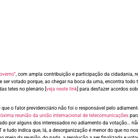
overno”
, com ampla contribuição e participação da cidadania, r
 ser votado porque, ao chegar na boca da urna, encontra todo t
as teles no plenário [
veja neste link
] para desfazer acordos sob
 que o fator previdenciário não foi o responsável pelo adiamen
róxima reunião da união internacional de telecomunicações
par
ntado por alguns dos interessados no adiamento da votação… nã
T e tudo indica que, lá, a desorganização é menor do que no no
o meio da reunião, do nada. a resolução a ser finalizada e vota