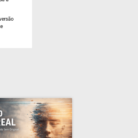
versão
te