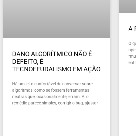
A
O q
ope
DANO ALGORÍTMICO NÃO É
“mun
DEFEITO, É
ent
TECNOFEUDALISMO EM AÇÃO
Há um jeito confortável de conversar sobre
algoritmos: como se fossem ferramentas
neutras que, ocasionalmente, erram. Aí o
remédio parece simples, corrigir o bug, ajustar