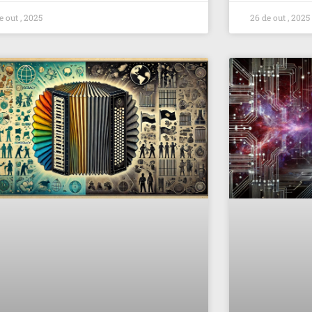
e out , 2025
26 de out , 2025