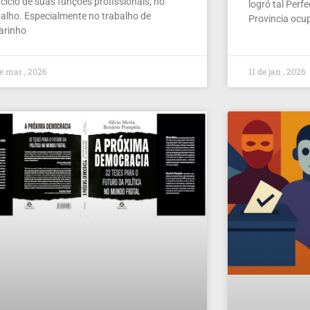
cício de suas funções profissionais, no
logró tal Perf
balho. Especialmente no trabalho de
Provincia ocu
larinho
e mar , 2026
11 de jan , 2026