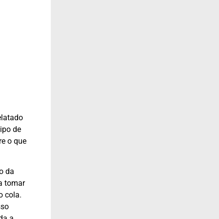
elatado
ipo de
re o que
to da
a tomar
o cola.
sso
da a