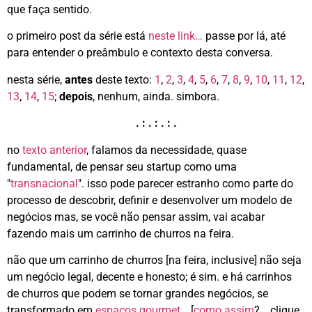
que faça sentido.
o primeiro post da série está
neste link…
passe por lá, até
para entender o preâmbulo e contexto desta conversa.
nesta série,
antes
deste texto:
1
,
2
,
3
,
4
,
5
,
6
,
7
,
8
,
9
,
10
,
11
,
12
,
13
,
14
,
15
;
depois
, nenhum, ainda. simbora.
. : . : . : .
no
texto anterior
, falamos da necessidade, quase
fundamental, de pensar seu startup como uma
"
transnacional
". isso pode parecer estranho como parte do
processo de descobrir, definir e desenvolver um modelo de
negócios mas, se você não pensar assim, vai acabar
fazendo mais um carrinho de churros na feira.
não que um carrinho de churros [na feira, inclusive] não seja
um negócio legal, decente e honesto; é sim. e há carrinhos
de churros que podem se tornar grandes negócios, se
transformado em
espaços gourmet
… [
como assim
?… clique