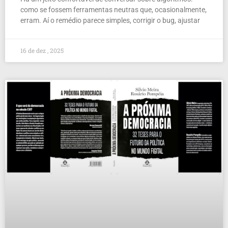
como se fossem ferramentas neutras que, ocasionalmente,
erram. Aí o remédio parece simples, corrigir o bug, ajustar
16 de dez , 2025