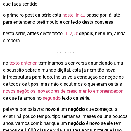
que faça sentido.
o primeiro post da série está
neste link…
passe por lá, até
para entender o preâmbulo e contexto desta conversa.
nesta série,
antes
deste texto:
1
,
2
,
3
;
depois
, nenhum, ainda.
simbora.
. : . : . : .
no
texto anterior
, terminamos a conversa anunciando uma
discussão sobre o mundo digital, esta já nem tão nova
infraestrutura para tudo, inclusive a condução de negócios
de todos os tipos. mas não discutimos o que eram os tais
novos negócios inovadores de crescimento empreendedor
de que falamos no
segundo
texto da série.
palavra por palavra:
novo
é um
negócio
que começou a
existir há pouco tempo. tipo semanas, meses ou uns poucos
anos. vamos combinar que um
negócio
é
novo
se ele tem
menos de 1.000 dias de vida, uns tres anos. note que isso