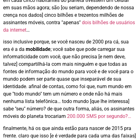
em cada cinco habitantes do planeta tivessem um celular
em suas mãos agora; são [ou seriam, dependendo de nossa
crença nos dados] cinco bilhões e trezentos milhões de
assinantes móveis, contra "apenas"
dois bilhões de usuários
da internet
…
isso inclusive porque, se você nasceu de 2000 pra cá, sua
era é a da
mobilidade
; você sabe que pode carregar sua
informaticidade com você, que não precisa [e nem deve,
talvez] compartilhá-la com mais ninguém e que todas as
fontes de informação do mundo para você e de você para o
mundo podem ser parte quase que inseparável de sua
identidade. afinal de contas, como foi que, num mundo em
que "todo mundo" tem um número e onde não há mais
nenhuma lista telefônica… todo mundo [que lhe interessa]
sabe "seu" número? de que outra forma, aliás, os assinantes
móveis do planeta trocariam
200.000 SMS por segundo?…
finalmente, há os que ainda estão para nascer de 2015 pra
frente. claro que isso [e é verdade para cada uma das faixas]