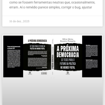
como se fossem ferramentas neutras que, ocasionalmente,
erram. Aí o remédio parece simples, corrigir o bug, ajustar
16 de dez , 2025