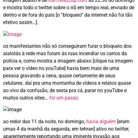
imagem abaixo é de
iran.twazzup.com
às 22:30 do domingo
e mostra todo o twitter sobre o irã em tempo real, enviado de
dentro e de fora do país [o “bloqueio” da internet não foi tão
efetivo assim…].
os manifestantes não só conseguiram furar o bloqueio dos
aiatolás à rede mas foram às ruas incendiar os carros da
polícia e, como mostra a imagem abaixo [clique na imagem
para ver o vídeo no youTube] havia bem mais de uma
pessoa gravando a cena, quase certamente de seus
celulares. daí pra uma montanha de vídeos e relatos quase
ao vivo da confusão, de sexta pra cá, parar no youTube e
muitos outros sites…
foi um passo
.
ao redor das 11 da noite, no domingo,
havia alguém
[eram
umas 4 da manhã da segunda, em tehran] ativo no twitter,
aparentemente reportando uma iminente invasão aos