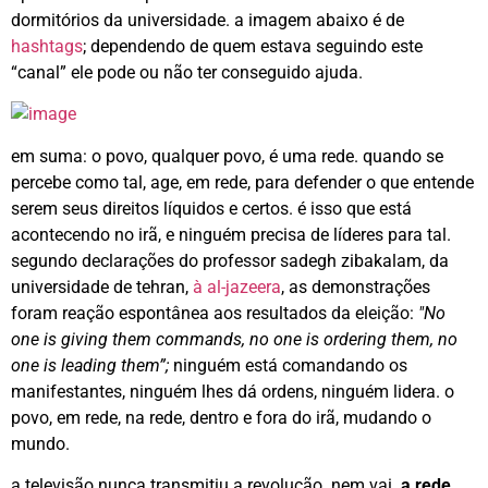
dormitórios da universidade. a imagem abaixo é de
hashtags
; dependendo de quem estava seguindo este
“canal” ele pode ou não ter conseguido ajuda.
em suma: o povo, qualquer povo, é uma rede. quando se
percebe como tal, age, em rede, para defender o que entende
serem seus direitos líquidos e certos. é isso que está
acontecendo no irã, e ninguém precisa de líderes para tal.
segundo declarações do professor sadegh zibakalam, da
universidade de tehran,
à al-jazeera
, as demonstrações
foram reação espontânea aos resultados da eleição:
"No
one is giving them commands, no one is ordering them, no
one is leading them”;
ninguém está comandando os
manifestantes, ninguém lhes dá ordens, ninguém lidera. o
povo, em rede, na rede, dentro e fora do irã, mudando o
mundo.
a televisão nunca transmitiu a revolução. nem vai.
a rede,