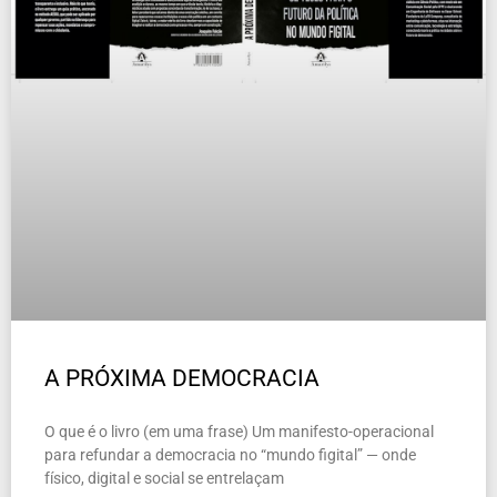
A PRÓXIMA DEMOCRACIA
O que é o livro (em uma frase) Um manifesto-operacional
para refundar a democracia no “mundo figital” — onde
físico, digital e social se entrelaçam