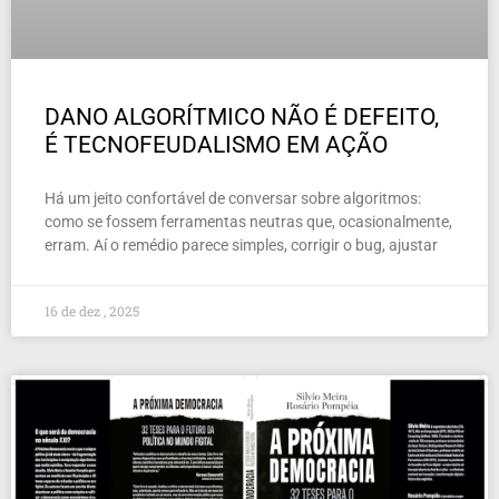
DANO ALGORÍTMICO NÃO É DEFEITO,
É TECNOFEUDALISMO EM AÇÃO
Há um jeito confortável de conversar sobre algoritmos:
como se fossem ferramentas neutras que, ocasionalmente,
erram. Aí o remédio parece simples, corrigir o bug, ajustar
16 de dez , 2025