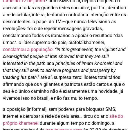
tarde do 12 de junho
? tirou SMS do ar, depois bloqueou o
acesso a todas as grandes redes sociais e, por fim, derrubou
a rede celular, inteira, tentando controlar a interação entre os
descontentes. o papel da TV –que nunca televisiona as
revoluções- foi o de repetir mensagens gravadas,
conclamando todos os iranianos a apoiar o resultado “das
urnas”. o líder supremo do país, aiatolá khamenei,
conclamou a população
:
“In this great event, the vigilant and
clear-sighted people of Iran showed that they are still
interested in the path and principles of Imam Khomeini and
that they still seek to achieve progress and prosperity by
treading his path."
até aí, surpresa zero: líderes totalitários
afirmando que os vigilantes e patriotas estão certos e que o
seu é o único caminho não é exatamente uma novidade. já
vivemos isso no brasil, e não faz muito tempo.
a oposição [informal], sem poderes para bloquear SMS,
internet e derrubar a rede de celulares… tirou do ar o
site do
próprio khamenei
durante algum tempo no domingo. a