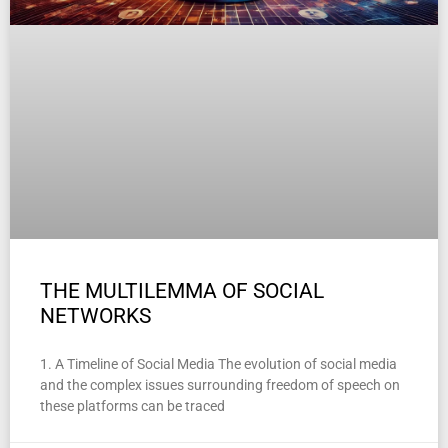
THE MULTILEMMA OF SOCIAL
NETWORKS
1. A Timeline of Social Media The evolution of social media
and the complex issues surrounding freedom of speech on
these platforms can be traced