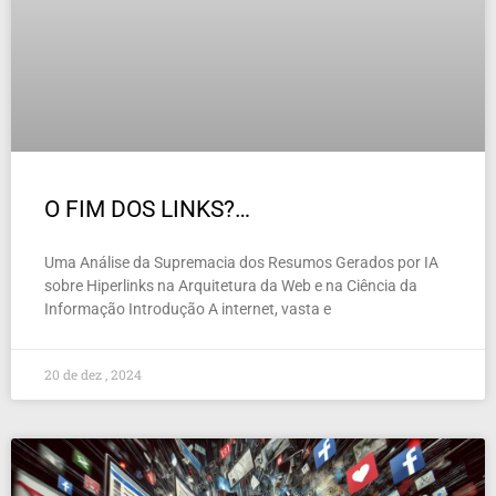
O FIM DOS LINKS?…
Uma Análise da Supremacia dos Resumos Gerados por IA
sobre Hiperlinks na Arquitetura da Web e na Ciência da
Informação Introdução A internet, vasta e
20 de dez , 2024