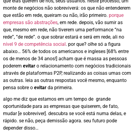
que elas querem de nós, seus usuários. neste processo, um
monte de negócios não sobreviverá: os que não entenderem
que estão em rede, queiram ou não, irão primeiro.
porque
empresas são abstrações
, em rede. depois, vão sumir as
que, mesmo em rede, não tiverem uma performance “na
rede”, “de rede”. o que sobrar estará e será em rede, ali no
nível 9 de competência social
. por que? olhe só a figura
abaixo… 56% de todos os americanos e ingleses [68% entre
os de menos de 34 anos!] acham que é massa as pessoas
poderem
evitar
o relacionamento com negócios tradicionais
através de plataformas P2P, realizando as coisas umas com
as outras. leia as outras respostas você mesmo, enquanto
pensa sobre o
evitar
da primeira.
algo me diz que estamos em um tempo de grande
oportunidade para as empresas que quiserem, de fato,
mudar [e sobreviver]. descubra se você está numa delas, e
rápido. se não, peça demissão agora. seu futuro pode
depender disso…