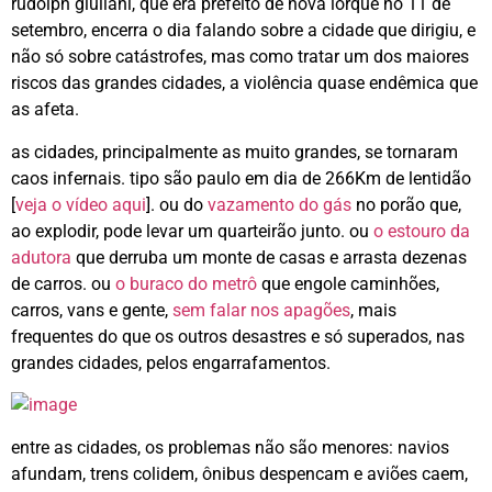
rudolph giuliani, que era prefeito de nova iorque no 11 de
setembro, encerra o dia falando sobre a cidade que dirigiu, e
não só sobre catástrofes, mas como tratar um dos maiores
riscos das grandes cidades, a violência quase endêmica que
as afeta.
as cidades, principalmente as muito grandes, se tornaram
caos infernais. tipo são paulo em dia de 266Km de lentidão
[
veja o vídeo aqui
]. ou do
vazamento do gás
no porão que,
ao explodir, pode levar um quarteirão junto. ou
o estouro da
adutora
que derruba um monte de casas e arrasta dezenas
de carros. ou
o buraco do metrô
que engole caminhões,
carros, vans e gente,
sem falar nos apagões
, mais
frequentes do que os outros desastres e só superados, nas
grandes cidades, pelos engarrafamentos.
entre as cidades, os problemas não são menores: navios
afundam, trens colidem, ônibus despencam e aviões caem,