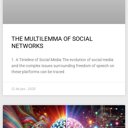
THE MULTILEMMA OF SOCIAL
NETWORKS
1. A Timeline of Social Media The evolution of social media
and the complex issues surrounding freedom of speech on
these platforms can be traced
12 de jan , 2025