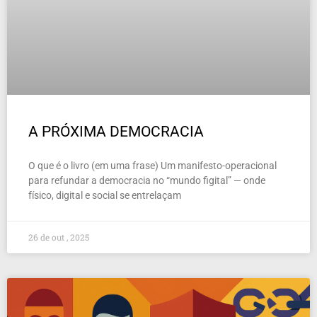
A PRÓXIMA DEMOCRACIA
O que é o livro (em uma frase) Um manifesto-operacional
para refundar a democracia no “mundo figital” — onde
físico, digital e social se entrelaçam
26 de out , 2025