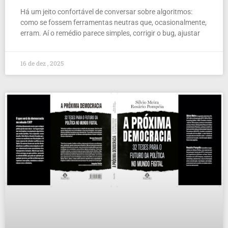
Há um jeito confortável de conversar sobre algoritmos:
como se fossem ferramentas neutras que, ocasionalmente,
erram. Aí o remédio parece simples, corrigir o bug, ajustar
16 de dez , 2025