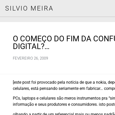
SILVIO MEIRA
O COMEÇO DO FIM DA CON
DIGITAL?…
FEVEREIRO 26, 2009
[este post foi provocado pela notícia de que a nokia, d
celulares, está pensando seriamente em fabricar… comp
PCs, laptops e celulares são meros instrumentos pra “sint
informação e seus produtores e consumidores. isto posto
olhando a partir de um referencial mais ou menos padrão