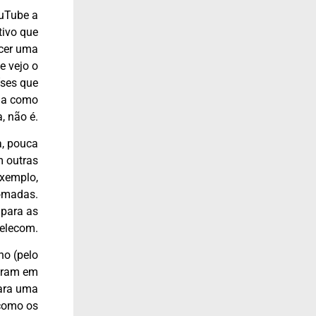
ouTube a
tivo que
ecer uma
e vejo o
íses que
ada como
a, não é.
a, pouca
m outras
exemplo,
tomadas.
 para as
telecom.
ho (pelo
ntram em
para uma
como os