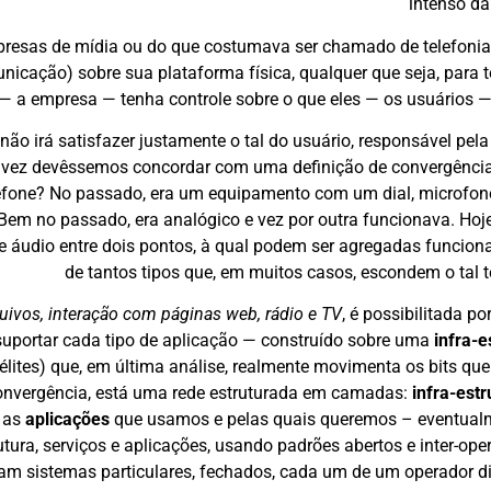
intenso da
mpresas de mídia ou do que costumava ser chamado de telefonia
nicação) sobre sua plataforma física, qualquer que seja, para 
 — a empresa — tenha controle sobre o que eles — os usuários 
não irá satisfazer justamente o tal do usuário, responsável pela
alvez devêssemos concordar com uma definição de convergência
efone? No passado, era um equipamento com um dial, microfon
. Bem no passado, era analógico e vez por outra funcionava. Hoj
 de áudio entre dois pontos, à qual podem ser agregadas funcion
de tantos tipos que, em muitos casos, escondem o tal t
quivos, interação com páginas web, rádio e TV
, é possibilitada p
suportar cada tipo de aplicação — construído sobre uma
infra-e
télites) que, em última análise, realmente movimenta os bits qu
 convergência, está uma rede estruturada em camadas:
infra-estr
, as
aplicações
que usamos e pelas quais queremos – eventual
utura, serviços e aplicações, usando padrões abertos e inter-oper
am sistemas particulares, fechados, cada um de um operador di