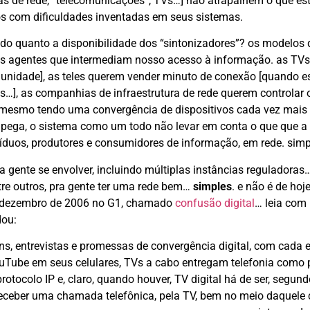
ias de rede, “telecomunicações”, TVs…] não atrapalhem o que e
os com dificuldades inventadas em seus sistemas.
ido quanto a disponibilidade dos “sintonizadores”? os modelos 
dos agentes que intermediam nosso acesso à informação. as TVs
munidade], as teles querem vender minuto de conexão [quando e
…], as companhias de infraestrutura de rede querem controlar 
, mesmo tendo uma convergência de dispositivos cada vez mais 
ho pega, o sistema como um todo não levar em conta o que que a
víduos, produtores e consumidores de informação, em rede. simp
ita gente se envolver, incluindo múltiplas instâncias reguladoras
ntre outros, pra gente ter uma rede bem…
simples
. e não é de hoj
em dezembro de 2006 no G1, chamado
confusão digital
… leia com
dou:
ens, entrevistas e promessas de convergência digital, com cada
Tube em seus celulares, TVs a cabo entregam telefonia como 
otocolo IP e, claro, quando houver, TV digital há de ser, segun
 receber uma chamada telefônica, pela TV, bem no meio daquele 