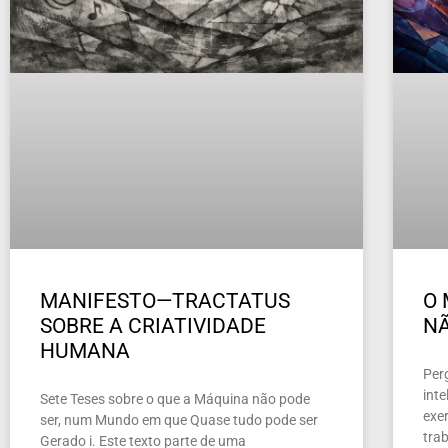
MANIFESTO—TRACTATUS
O 
SOBRE A CRIATIVIDADE
NÃ
HUMANA
Per
inte
Sete Teses sobre o que a Máquina não pode
exer
ser, num Mundo em que Quase tudo pode ser
tra
Gerado i. Este texto parte de uma