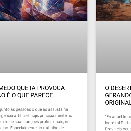
MEDO QUE IA PROVOCA
O DESERT
O É O QUE PARECE
GERAND
ORIGINA
gunto às pessoas o que as assusta na
ligência artificial, hoje, principalmente no
“En aquel Imper
cício de suas funções profissionais, no
logró tal Perf
balho. Especialmente no trabalho de
Provincia ocu