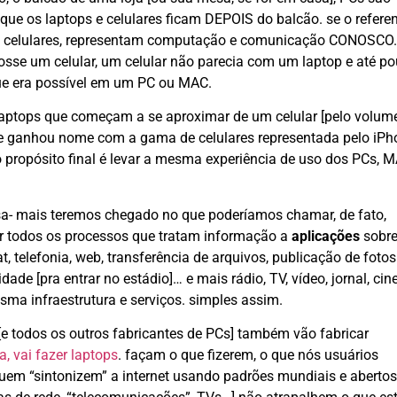
ue os laptops e celulares ficam DEPOIS do balcão. se o referen
e, celulares, representam computação e comunicação CONOSCO.
osse um celular, um celular não parecia com um laptop e até p
ue era possível em um PC ou MAC.
aptops que começam a se aproximar de um celular [pelo volum
 e ganhou nome com a gama de celulares representada pelo iPh
jo propósito final é levar a mesma experiência de uso dos PCs, 
rsa- mais teremos chegado no que poderíamos chamar, de fato,
ir todos os processos que tratam informação a
aplicações
sobre
at, telefonia, web, transferência de arquivos, publicação de foto
idade [pra entrar no estádio]… e mais rádio, TV, vídeo, jornal, cin
esma infraestrutura e serviços. simples assim.
cer [e todos os outros fabricantes de PCs] também vão fabricar
a, vai fazer laptops
. façam o que fizerem, o que nós usuários
quem “sintonizem” a internet usando padrões mundiais e abertos