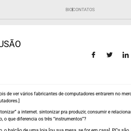
BIO
CONTATOS
FUSÃO
epois de ver vários fabricantes de computadores entrarem no me
utadores.]
onizar” a internet. sintonizar pra produzir, consumir e relaciona
, o que diferencia os três “instrumentos”?
, o balcão de uma loja [ou sua mesa, se for em casa], PCs são