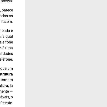
 novela.
, parece
todos os
— fazem.
 renda e
, à qual
e e fone
e, é uma
alidades
elefone.
orque um
strutura
e tornam
utura
, lá
mente —
áveis, o
ferente.