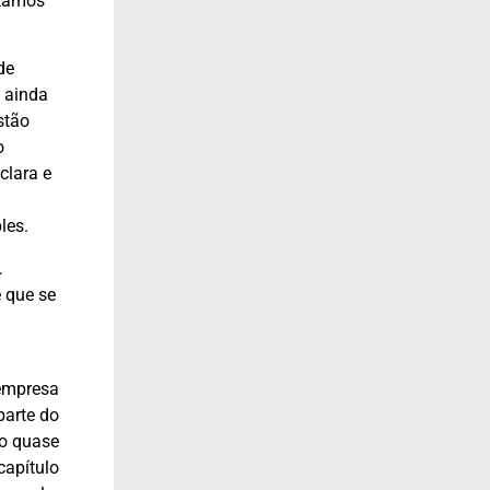
stamos
de
 ainda
stão
o
clara e
les.
…
e que se
 empresa
parte do
do quase
capítulo