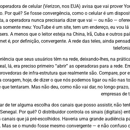
peradora de celular (
Verizon, nos EUA
) avisa que vai prover Y
o. Por quê? Se fosse convergência, como o celular é um disposi
ta, a operadora nunca precisaria dizer que vai — ou não — ofer
ia somente meu: YouTube é um site, tem um endereço, eu vou lá 
. A menos que o leitor esteja na China, Irã, Cuba e outros pa
ernet é, por definição, convergente. A rede das teles, ainda pens
telefoni
riência que seus usuários têm na rede, deixando-lhes, na prátic
al, lá, era preciso primeiro “abrir” as operadoras para a rede. E
provedoras de infra-estrutura que realmente são. Compare, por 
 coragem, hoje, de dizer o que nós podemos ligar ou não nas 
que tentaram. Mas não deu, como não vai dar, no longo prazo,
empresas de 
 de ter alguma escolha dos canais que posso assistir, não ten
negal. Por quê? O distribuidor controla os sinais (digitais) e
s canais que já pré-escolhidos. Haveria uma grande audiência 
o. Mas se o mundo fosse mesmo convergente — e não confuso 