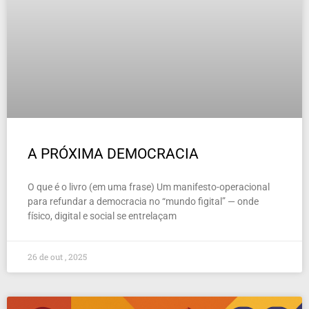
A PRÓXIMA DEMOCRACIA
O que é o livro (em uma frase) Um manifesto-operacional
para refundar a democracia no “mundo figital” — onde
físico, digital e social se entrelaçam
26 de out , 2025