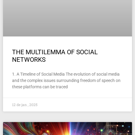
THE MULTILEMMA OF SOCIAL
NETWORKS
1. A Timeline of Social Media The evolution of social media
and the complex issues surrounding freedom of speech on
these platforms can be traced
12 de jan , 2025