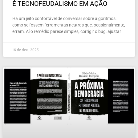
É TECNOFEUDALISMO EM AÇÃO
Há um jeito confortável de conversar sobre algoritmos:
como se fossem ferramentas neutras que, ocasionalmente,
erram. Aí o remédio parece simples, corrigir o bug, ajustar
16 de dez , 2025