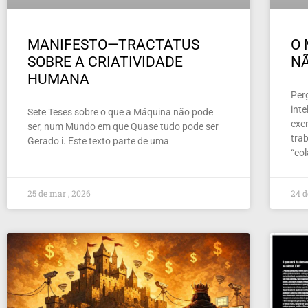
MANIFESTO—TRACTATUS
O 
SOBRE A CRIATIVIDADE
NÃ
HUMANA
Per
inte
Sete Teses sobre o que a Máquina não pode
exer
ser, num Mundo em que Quase tudo pode ser
tra
Gerado i. Este texto parte de uma
“co
25 de mar , 2026
24 d