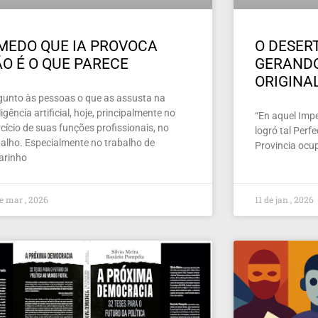
MEDO QUE IA PROVOCA
O DESERT
O É O QUE PARECE
GERAND
ORIGINA
gunto às pessoas o que as assusta na
ligência artificial, hoje, principalmente no
“En aquel Imper
cício de suas funções profissionais, no
logró tal Perf
balho. Especialmente no trabalho de
Provincia ocu
larinho
e mar , 2026
11 de jan , 2026