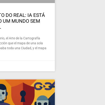
O DO REAL: IA ESTÁ
O UM MUNDO SEM
L
io, el Arte de la Cartografía
ección que el mapa de una sola
paba toda una Ciudad, y el mapa