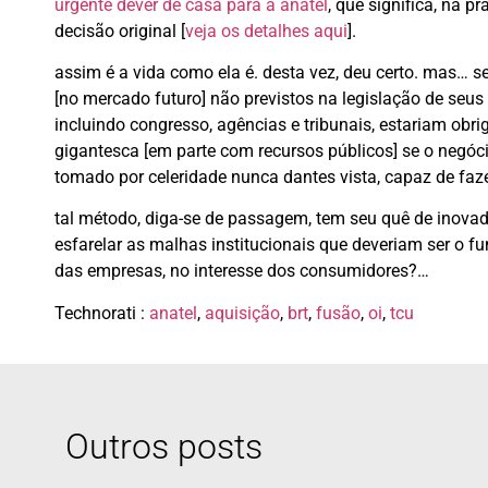
urgente dever de casa para a anatel
, que significa, na pr
decisão original [
veja os detalhes aqui
].
assim é a vida como ela é. desta vez, deu certo. mas…
[no mercado futuro] não previstos na legislação de seus s
incluindo congresso, agências e tribunais, estariam obr
gigantesca [em parte com recursos públicos] se o negóci
tomado por celeridade nunca dantes vista, capaz de fa
tal método, diga-se de passagem, tem seu quê de inovado
esfarelar as malhas institucionais que deveriam ser o
das empresas, no interesse dos consumidores?…
Technorati
:
anatel
,
aquisição
,
brt
,
fusão
,
oi
,
tcu
Outros posts