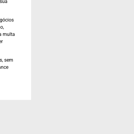
 sua
egócios
o,
a multa
er
os, sem
ance