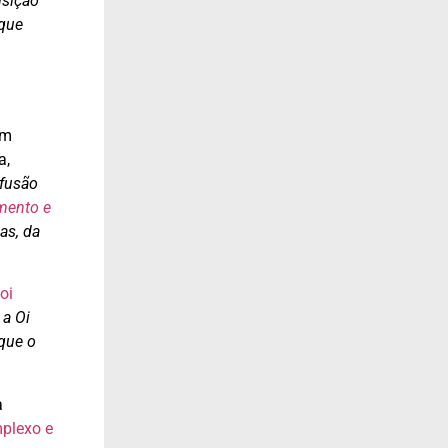
isição
 que
um
a,
 fusão
amento e
as, da
oi
 a Oi
 que o
a
mplexo e