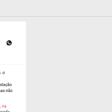
. o
islação
mas não
, na