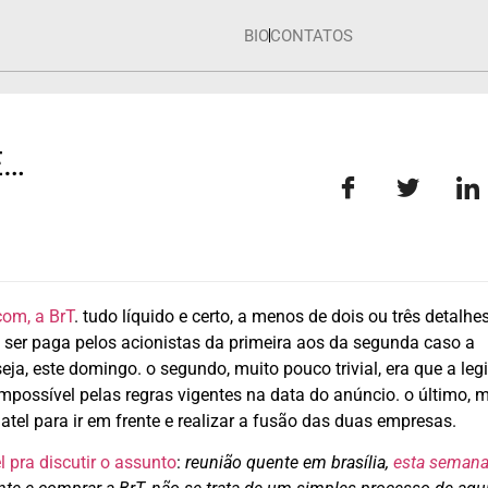
BIO
CONTATOS
É…
com, a BrT
. tudo líquido e certo, a menos de dois ou três detalhes
a ser paga pelos acionistas da primeira aos da segunda caso a
ja, este domingo. o segundo, muito pouco trivial, era que a leg
impossível pelas regras vigentes na data do anúncio. o último, 
el para ir em frente e realizar a fusão das duas empresas.
 pra discutir o assunto
:
reunião quente em brasília,
esta semana