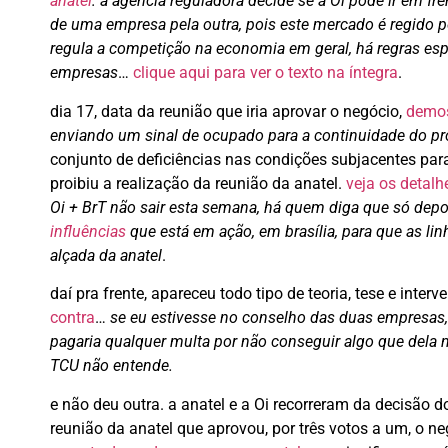
anatel
: a agência reguladora decide se a Oi pode ir em fr
de uma empresa pela outra, pois este mercado é regido p
regula a competição na economia em geral, há regras es
empresas
…
clique aqui para ver o texto na íntegra
.
dia 17, data da reunião que iria aprovar o negócio,
demos
enviando um sinal de ocupado para a continuidade do pr
conjunto de deficiências nas condições subjacentes para
proibiu a realização da reunião da anatel.
veja os detalh
Oi + BrT não sair esta semana, há quem diga que só depo
influências
que está em ação, em brasília, para que as li
alçada da anatel
.
daí pra frente, apareceu todo tipo de teoria, tese e inte
contra
…
se eu estivesse no conselho das duas empresas,
pagaria qualquer multa por não conseguir algo que dela n
TCU não entende.
e não deu outra. a anatel e a Oi recorreram da decisão d
reunião da anatel que aprovou, por três votos a um, o n