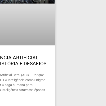
NCIA ARTIFICIAL
ISTÓRIA E DESAFIOS
 Artificial Geral (AGI) – Por que
 1.1 A Inteligência como Enigma
nar A saga humana para
 inteligência atravessa épocas