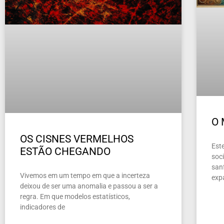
O
OS CISNES VERMELHOS
Este
ESTÃO CHEGANDO
soc
san
Vivemos em um tempo em que a incerteza
exp
deixou de ser uma anomalia e passou a ser a
regra. Em que modelos estatísticos,
indicadores de