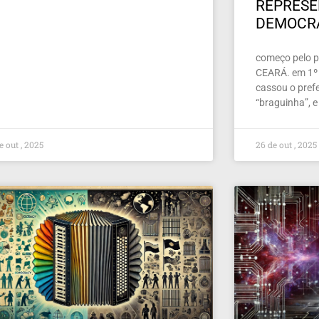
REPRES
DEMOCR
começo pelo pe
CEARÁ. em 1º 
cassou o prefe
“braguinha”, e
e out , 2025
26 de out , 2025