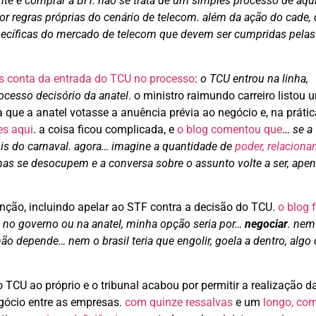
ente e comprar a BrT. não se trata de um simples processo de aqu
or regras próprias do cenário de telecom. além da ação do cade,
pecíficas do mercado de telecom que devem ser cumpridas pelas
 conta da entrada do TCU no processo
:
o TCU entrou na linha,
ocesso decisório da anatel
. o ministro raimundo carreiro listou 
 que a anatel votasse a anuência prévia ao negócio e, na prátic
es aqui
. a coisa ficou complicada, e
o blog comentou que
…
se a
is do carnaval. agora… imagine a quantidade de
poder, relacion
nhas se desocupem e a conversa sobre o assunto volte a ser, apen
rvenção, incluindo apelar ao STF contra a decisão do TCU.
o blog f
 no governo ou na anatel, minha opção seria por…
negociar
. nem
ão depende… nem o brasil teria que engolir, goela a dentro, algo
o TCU ao próprio e o tribunal acabou por permitir a realização d
egócio entre as empresas.
com quinze ressalvas
e um
longo, co