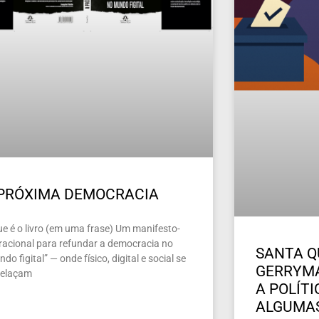
 PRÓXIMA DEMOCRACIA
ue é o livro (em uma frase) Um manifesto-
racional para refundar a democracia no
SANTA Q
do figital” — onde físico, digital e social se
GERRYMA
relaçam
A POLÍT
ALGUMAS