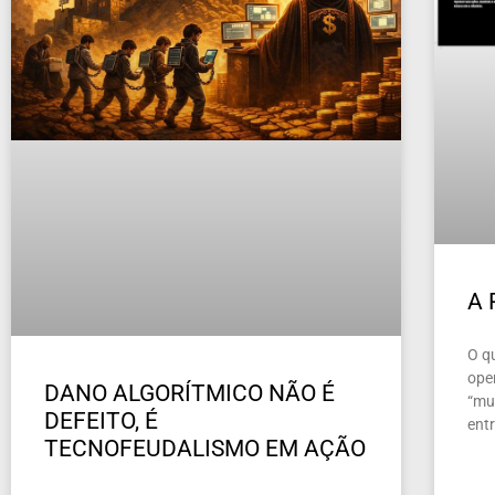
A
O q
ope
DANO ALGORÍTMICO NÃO É
“mun
DEFEITO, É
ent
TECNOFEUDALISMO EM AÇÃO