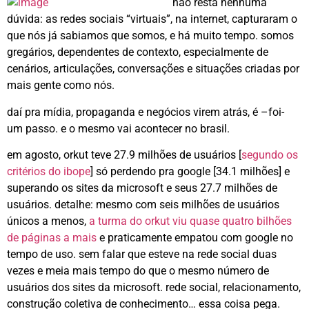
não resta nenhuma
dúvida: as redes sociais “virtuais”, na internet, capturaram o
que nós já sabiamos que somos, e há muito tempo. somos
gregários, dependentes de contexto, especialmente de
cenários, articulações, conversações e situações criadas por
mais gente como nós.
daí pra mídia, propaganda e negócios virem atrás, é –foi-
um passo. e o mesmo vai acontecer no brasil.
em agosto, orkut teve 27.9 milhões de usuários [
segundo os
critérios do ibope
] só perdendo pra google [34.1 milhões] e
superando os sites da microsoft e seus 27.7 milhões de
usuários. detalhe: mesmo com seis milhões de usuários
únicos a menos,
a turma do orkut viu quase quatro bilhões
de páginas a mais
e praticamente empatou com google no
tempo de uso. sem falar que esteve na rede social duas
vezes e meia mais tempo do que o mesmo número de
usuários dos sites da microsoft. rede social, relacionamento,
construção coletiva de conhecimento… essa coisa pega.