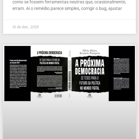
como se fossem ferramentas neutras que, ocasionalmente,
erram. Aí o remédio parece simples, corrigir o bug, ajustar
16 de dez , 2025