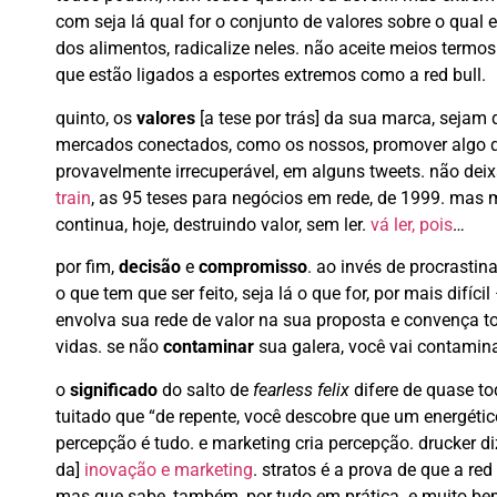
com seja lá qual for o conjunto de valores sobre o qual 
dos alimentos, radicalize neles. não aceite meios termos
que estão ligados a esportes extremos como a red bull.
quinto, os
valores
[a tese por trás] da sua marca, sejam
mercados conectados, como os nossos, promover algo que
provavelmente irrecuperável, em alguns tweets. não deix
train
, as 95 teses para negócios em rede, de 1999. mas
continua, hoje, destruindo valor, sem ler.
vá ler, pois
…
por fim,
decisão
e
compromisso
. ao invés de procrastin
o que tem que ser feito, seja lá o que for, por mais difíc
envolva sua rede de valor na sua proposta e convença to
vidas. se não
contaminar
sua galera, você vai contamina
o
significado
do salto de
fearless felix
difere de quase to
tuitado que “de repente, você descobre que um energét
percepção é tudo. e marketing cria percepção. drucker d
da]
inovação e marketing
. stratos é a prova de que a red
mas que sabe, também, por tudo em prática. e muito be