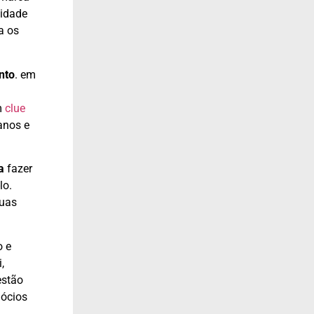
lidade
a os
nto
. em
m
clue
anos e
a
fazer
lo.
suas
o e
,
estão
gócios