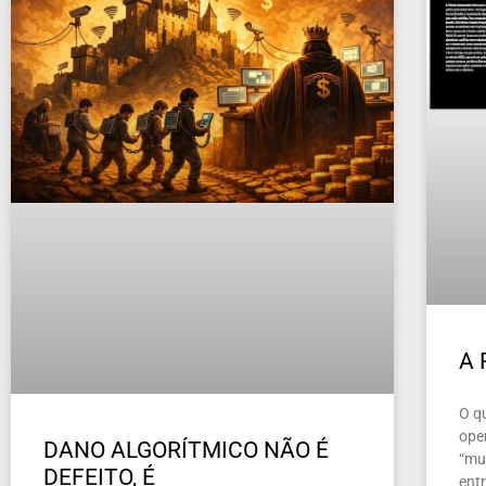
A
O q
ope
DANO ALGORÍTMICO NÃO É
“mun
DEFEITO, É
ent