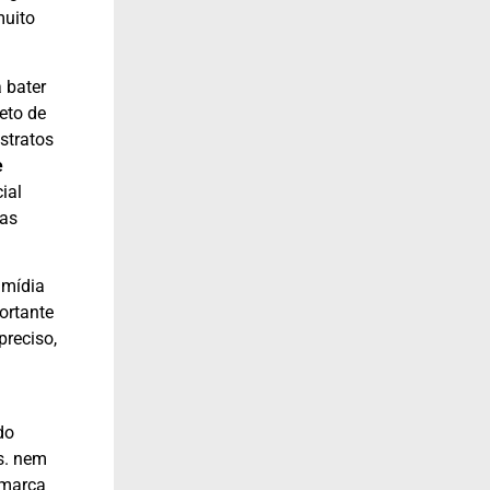
muito
 bater
jeto de
stratos
e
ial
as
 mídia
ortante
preciso,
do
s. nem
 marca