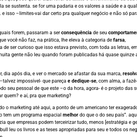
ela se sustenta. se for uma padaria e os valores a saúde e a qua
. e isso –limites-vai dar certo pra qualquer negócio e não só par
 quais forem, passaram a ser
consequência
de seu
comportame
 você não faz, na prática, lhe eleva à categoria de
farsa
,
a de ser curioso que isso estava previsto, com toda as letras, e
 muita gente não leu quando foram publicadas há quase quinze 
ar, dia após dia, e ver o mercado se afastar da sua marca,
resolv
il –talvez impossível- que pareça
e dedique-se
, com alma, a fazê-
do seu pessoal de que este –o da hora, agora- é o projeto das 
r quem? e aí, pra que marketing?
do o marketing até aqui, a ponto de um americano ter exagerad
ico tem um programa espacial
melhor
do que o do seu país”. aqui
izia que empresas podem terceirizar tudo, menos [estratégia e g
 bull leu os livros e as teses apropriadas para seu e todos os ne
m.