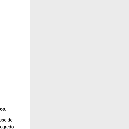
dos
.
esse de
segredo