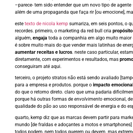
–parece- tem sido entender que um novo tipo de agente
além de uma propaganda que faça rir [ou emocione], ma
este
texto de nicola kemp
sumariza, em seis pontos, o qu
recordes. primeiro, o marketing da red bull cria
propósito
alguém,
engaja
toda a companhia em algo muito maior e 
é sobre muito mais do que vender mais latinhas de ener
aumentar receitas e lucros
. neste caso particular, esta
diretamente, com experimentos e resultados, mas
promov
conseguiram até aqui.
terceiro, o projeto stratos não está sendo avaliado [ta
para a empresa e produtos. porque o
impacto emociona
do que o retorno direto. claro que uma padaria dificilm
porque há outras formas de
envolvimento
emocional, d
qualidade do pão ao uso responsável de energia e do esp
quarto, kemp diz que as marcas devem partir para mark
mundo [de fraldas e adoçantes a motos e smartphones] t
todos podem, nem todos querem ou devem. mas extremo, 