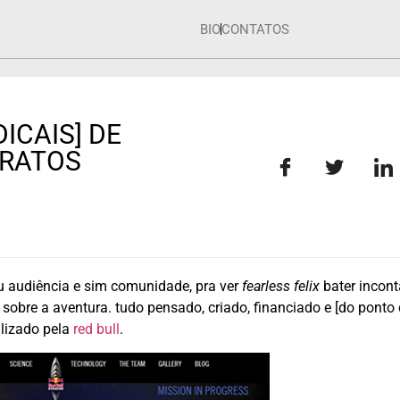
BIO
CONTATOS
DICAIS] DE
TRATOS
ou audiência e sim comunidade, pra ver
fearless felix
bater incont
obre a aventura. tudo pensado, criado, financiado e [do ponto 
alizado pela
red bull
.