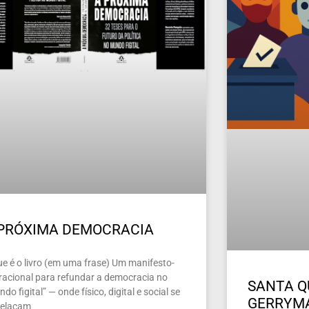
 PRÓXIMA DEMOCRACIA
ue é o livro (em uma frase) Um manifesto-
racional para refundar a democracia no
SANTA Q
do figital” — onde físico, digital e social se
GERRYMA
relaçam