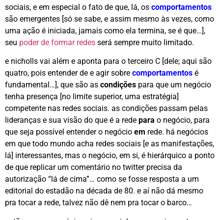
sociais, e em especial o fato de que, lá, os
comportamentos
são emergentes [só se sabe, e assim mesmo às vezes, como
uma ação é iniciada, jamais como ela termina, se é que…],
seu
poder de formar redes
será sempre muito limitado.
e nicholls vai além e aponta para o terceiro C [dele; aqui são
quatro, pois entender de e agir sobre
comportamentos
é
fundamental…], que são as
condições
para que um negócio
tenha presença [no limite superior, uma estratégia]
competente nas redes sociais. as condições passam pelas
lideranças e sua visão do que é a rede
para
o negócio, para
que seja possível entender o negócio
em
rede. há negócios
em que todo mundo acha redes sociais [e as manifestações,
lá] interessantes, mas o negócio, em si, é hierárquico a ponto
de que replicar um comentário no twitter precisa da
autorização “lá de cima”… como se fosse resposta a um
editorial do estadão na década de 80. e aí não dá mesmo
pra tocar a rede, talvez não dê nem pra tocar o barco…