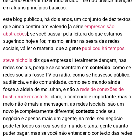
de como você vai fazer tudo errado… se não prestar atenção
em alguns princípios básicos.
este blog publicou, há dois anos, um conjunto de dez textos
que ainda continuam valendo [a série
empresas são
abstrações
]; se você passar pela leitura do que estamos
sugerindo hoje e for, mesmo, entrar na seara das redes
sociais, vá ler o material que a gente
publicou há tempos
.
steve nicholls
diz que empresas literalmente dançam, nas
redes sociais, porque se concentram em
conteúdo
. como se
redes sociais fosse TV ou rádio. como se houvesse público,
audiência, e não comunidade. como se o mundo ainda
fosse a aldeia de mcLuhan, e não a
rede de conexões de
bush-drucker-castells
. claro, o conteúdo é importante, mas o
meio não é mais a mensagem, as redes [sociais] são um
novo [e completamente diferente]
contexto
onde seu
negócio é apenas mais um agente, na rede. seu negócio
pode ter todos os recursos do mundo e tanta gente quanto
puder pagar, mas se você não entender o contexto das redes