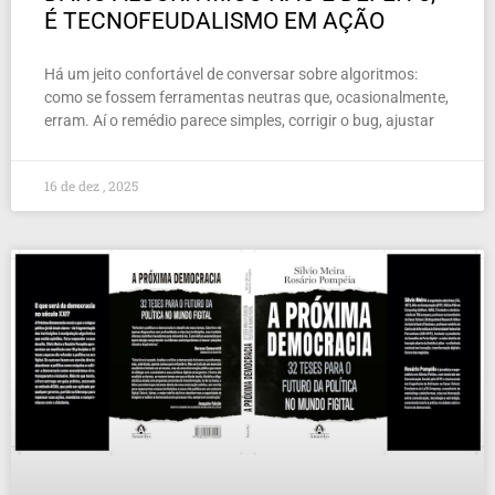
É TECNOFEUDALISMO EM AÇÃO
Há um jeito confortável de conversar sobre algoritmos:
como se fossem ferramentas neutras que, ocasionalmente,
erram. Aí o remédio parece simples, corrigir o bug, ajustar
16 de dez , 2025