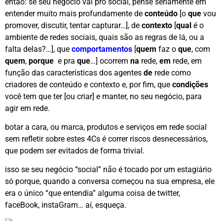
então: se seu negócio vai pro social, pense seriamente em
entender muito mais profundamente de
conteúdo
[o
que
vou
promover, discutir, tentar capturar…], de
contexto
[
qual
é o
ambiente de redes sociais, quais são as regras de lá, ou a
falta delas?…], que
comportamentos
[
quem
faz o
que
, com
quem
,
porque
e pra
que
…] ocorrem
na
rede,
em
rede, em
função das características dos agentes
de
rede como
criadores de conteúdo e contexto e, por fim, que
condições
você tem que ter [ou criar] e manter, no seu negócio, para
agir em rede.
botar a cara, ou marca, produtos e serviços em rede social
sem refletir sobre estes 4Cs é correr riscos desnecessários,
que podem ser evitados de forma trivial.
isso se seu negócio “social” não é tocado por um estagiário
só porque, quando a conversa começou na sua empresa, ele
era o único “que entendia” alguma coisa de twitter,
faceBook, instaGram… aí, esqueça.