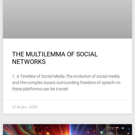
THE MULTILEMMA OF SOCIAL
NETWORKS
1. A Timeline of Social Media The evolution of social media
and the complex issues surrounding freedom of speech on
these platforms can be traced
12 de jan , 2025