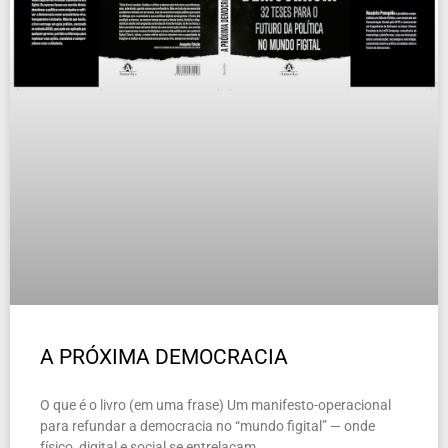
A PRÓXIMA DEMOCRACIA
O que é o livro (em uma frase) Um manifesto-operacional
para refundar a democracia no “mundo figital” — onde
físico, digital e social se entrelaçam