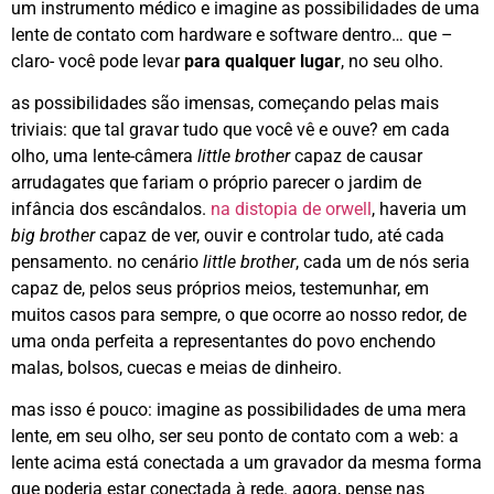
um instrumento médico e imagine as possibilidades de uma
lente de contato com hardware e software dentro… que –
claro- você pode levar
para qualquer lugar
, no seu olho.
as possibilidades são imensas, começando pelas mais
triviais: que tal gravar tudo que você vê e ouve? em cada
olho, uma lente-câmera
little brother
capaz de causar
arrudagates que fariam o próprio parecer o jardim de
infância dos escândalos.
na distopia de orwell
, haveria um
big brother
capaz de ver, ouvir e controlar tudo, até cada
pensamento. no cenário
little brother
, cada um de nós seria
capaz de, pelos seus próprios meios, testemunhar, em
muitos casos para sempre, o que ocorre ao nosso redor, de
uma onda perfeita a representantes do povo enchendo
malas, bolsos, cuecas e meias de dinheiro.
mas isso é pouco: imagine as possibilidades de uma mera
lente, em seu olho, ser seu ponto de contato com a web: a
lente acima está conectada a um gravador da mesma forma
que poderia estar conectada à rede. agora, pense nas