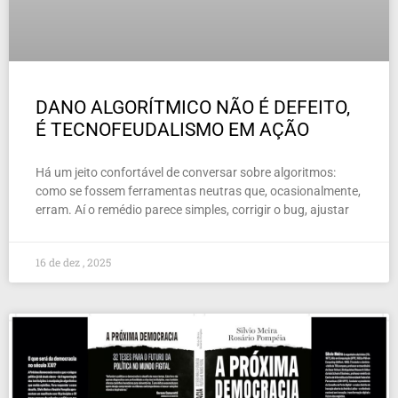
DANO ALGORÍTMICO NÃO É DEFEITO,
É TECNOFEUDALISMO EM AÇÃO
Há um jeito confortável de conversar sobre algoritmos:
como se fossem ferramentas neutras que, ocasionalmente,
erram. Aí o remédio parece simples, corrigir o bug, ajustar
16 de dez , 2025