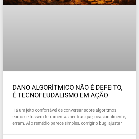
DANO ALGORÍTMICO NÃO É DEFEITO,
É TECNOFEUDALISMO EM AÇÃO
Há um jeito confortável de conversar sobre algoritmos:
como se fossem ferramentas neutras que, ocasionalmente,
erram. Aí o remédio parece simples, corrigir o bug, ajustar