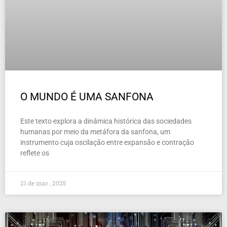
O MUNDO É UMA SANFONA
Este texto explora a dinâmica histórica das sociedades
humanas por meio da metáfora da sanfona, um
instrumento cuja oscilação entre expansão e contração
reflete os
21 de mar , 2025