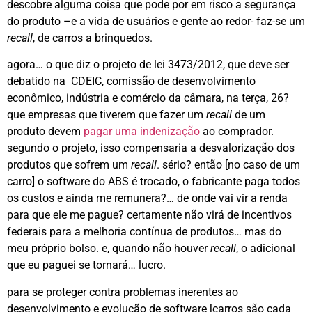
descobre alguma coisa que pode por em risco a segurança
do produto –e a vida de usuários e gente ao redor- faz-se um
recall
, de carros a brinquedos.
agora… o que diz o projeto de lei 3473/2012, que deve ser
debatido na CDEIC, comissão de desenvolvimento
econômico, indústria e comércio da câmara, na terça, 26?
que empresas que tiverem que fazer um
recall
de um
produto devem
pagar uma indenização
ao comprador.
segundo o projeto, isso compensaria a desvalorização dos
produtos que sofrem um
recall
. sério? então [no caso de um
carro] o software do ABS é trocado, o fabricante paga todos
os custos e ainda me remunera?… de onde vai vir a renda
para que ele me pague? certamente não virá de incentivos
federais para a melhoria contínua de produtos… mas do
meu próprio bolso. e, quando não houver
recall
, o adicional
que eu paguei se tornará… lucro.
para se proteger contra problemas inerentes ao
desenvolvimento e evolução de software [carros são cada