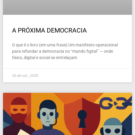
A PRÓXIMA DEMOCRACIA
O que é o livro (em uma frase) Um manifesto-operacional
para refundar a democracia no “mundo figital” — onde
físico, digital e social se entrelaçam
26 de out , 2025