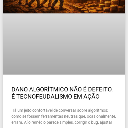
DANO ALGORÍTMICO NÃO É DEFEITO,
É TECNOFEUDALISMO EM AÇÃO
Há um jeito confortável de conversar sobre algoritmos:
como se fossem ferramentas neutras que, ocasionalmente,
erram. Aí o remédio parece simples, corrigir o bug, ajustar