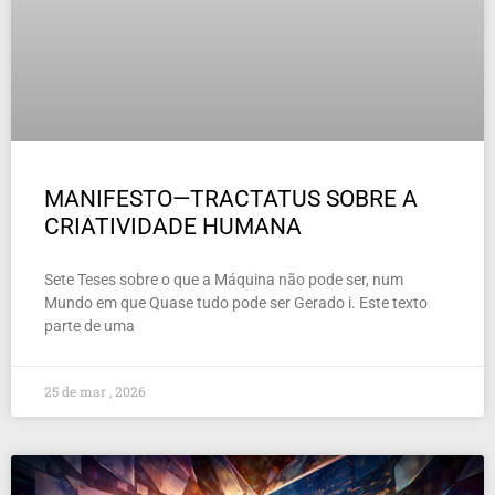
MANIFESTO—TRACTATUS SOBRE A
CRIATIVIDADE HUMANA
Sete Teses sobre o que a Máquina não pode ser, num
Mundo em que Quase tudo pode ser Gerado i. Este texto
parte de uma
25 de mar , 2026