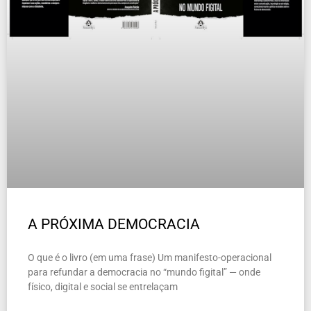
A PRÓXIMA DEMOCRACIA
O que é o livro (em uma frase) Um manifesto-operacional
para refundar a democracia no “mundo figital” — onde
físico, digital e social se entrelaçam