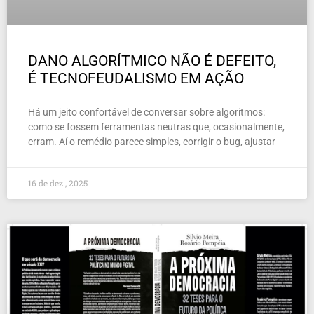
DANO ALGORÍTMICO NÃO É DEFEITO,
É TECNOFEUDALISMO EM AÇÃO
Há um jeito confortável de conversar sobre algoritmos:
como se fossem ferramentas neutras que, ocasionalmente,
erram. Aí o remédio parece simples, corrigir o bug, ajustar
16 de dez , 2025