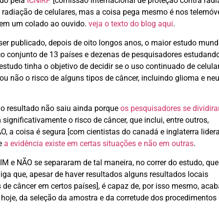
ado pela
ICNIRP
[comissão internacional de proteção contra rad
a radiação de celulares, mas a coisa pega mesmo é nos telemóve
 tem um colado ao ouvido.
veja o texto do blog aqui
.
ser publicado, depois de oito longos anos, o maior estudo mund
rço conjunto de 13 países e dezenas de pesquisadores estudand
estudo tinha o objetivo de decidir se o uso continuado de celular
u não o risco de alguns tipos de câncer, incluindo glioma e n
 o resultado não saiu ainda porque
os pesquisadores se dividi
gnificativamente o risco de câncer, que inclui, entre outros,
O, a coisa é segura [com cientistas do canadá e inglaterra lide
ue
a evidência existe em certas situações e não em outras
.
SIM e NÃO se separaram de tal maneira, no correr do estudo, qu
iga que, apesar de haver resultados alguns resultados locais
s de câncer em certos países], é capaz de, por isso mesmo, acab
hoje, da seleção da amostra e da corretude dos procedimentos