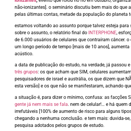
ionizantes
,
evento que rolou no rio em outubro, organiz
não-ionizantes]. o seminário discutiu bem mais do que 
pelas últimas contas, metade da população do planeta
estamos voltando ao assunto porque talvez esteja para 
sobre o assunto, o relatório final do
INTERPHONE
, esfo
de 6.000 usuários de celulares que contraíram câncer. o 
um longo período de tempo [mais de 10 anos], aumenta o
acústico.
a data de publicação do estudo, na verdade, já passou e
três grupos
: os que acham que SIM, celulares aumentam si
pesquisadores de israel e austrália, os que dizem que NÃ
esta versão] e os que não se manifestaram, achando q
a situação é, para dizer o mínimo, confusa: as facções 
gente já nem mais se fala
. nem de celular!… e há quem d
irrefutáveis [100% de aumento de risco para alguns tipo
chegando a nenhuma conclusão. e tem mais: duvida-se, 
pesquisa adotados pelos grupos de estudo.