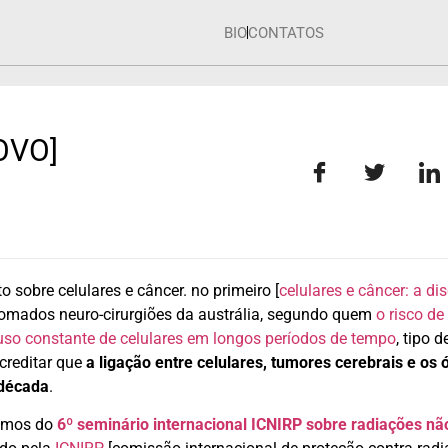
BIO
CONTATOS
OVO]
to sobre celulares e câncer. no primeiro [
celulares e câncer: a d
enomados neuro-cirurgiões da austrália, segundo quem
o risco de
uso constante de celulares em longos períodos de tempo
, tipo 
acreditar que
a ligação entre celulares, tumores cerebrais e os 
 década
.
tamos do
6º seminário internacional ICNIRP sobre radiações nã