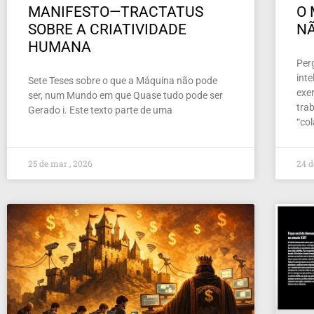
MANIFESTO—TRACTATUS
O 
SOBRE A CRIATIVIDADE
NÃ
HUMANA
Per
inte
Sete Teses sobre o que a Máquina não pode
exer
ser, num Mundo em que Quase tudo pode ser
tra
Gerado i. Este texto parte de uma
“co
25 de mar , 2026
24 d