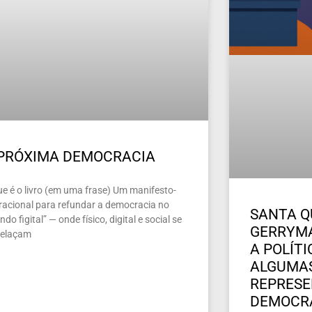
 PRÓXIMA DEMOCRACIA
ue é o livro (em uma frase) Um manifesto-
racional para refundar a democracia no
SANTA Q
do figital” — onde físico, digital e social se
GERRYMA
relaçam
A POLÍT
ALGUMAS
REPRES
DEMOCR