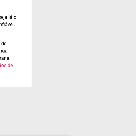
eja lá o
fiável,
 de
inua
rana,
dos de