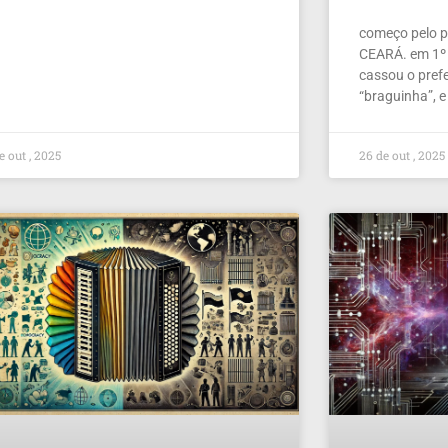
começo pelo pe
CEARÁ. em 1º 
cassou o prefe
“braguinha”, e
e out , 2025
26 de out , 2025