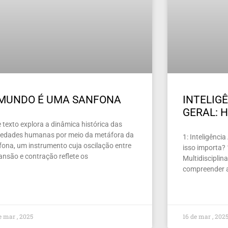
 MUNDO É UMA SANFONA
INTELIGÊ
GERAL: H
 texto explora a dinâmica histórica das
iedades humanas por meio da metáfora da
1: Inteligência
fona, um instrumento cuja oscilação entre
isso importa?
ansão e contração reflete os
Multidiscipli
compreender a
e mar , 2025
16 de mar , 202