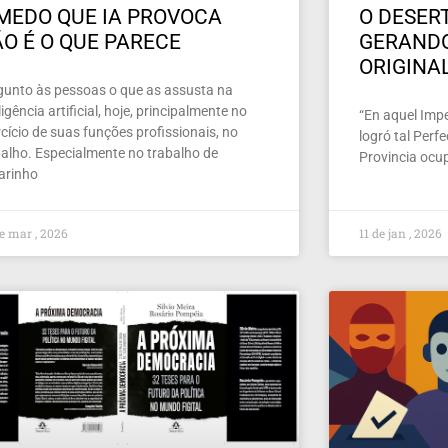
MEDO QUE IA PROVOCA
O DESERT
O É O QUE PARECE
GERAND
ORIGINA
gunto às pessoas o que as assusta na
ligência artificial, hoje, principalmente no
“En aquel Imper
cício de suas funções profissionais, no
logró tal Perf
balho. Especialmente no trabalho de
Provincia ocu
larinho
e mar , 2026
11 de jan , 2026