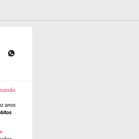
iscussão
dez anos
óbitos
o-