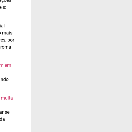
iações
is:
ial
o mais
es, por
euroma
ram em
rando
e
muita
ar se
 da