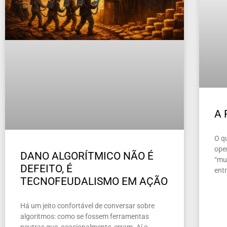
A
O q
ope
DANO ALGORÍTMICO NÃO É
“mun
DEFEITO, É
ent
TECNOFEUDALISMO EM AÇÃO
Há um jeito confortável de conversar sobre
algoritmos: como se fossem ferramentas
neutras que, ocasionalmente, erram. Aí o