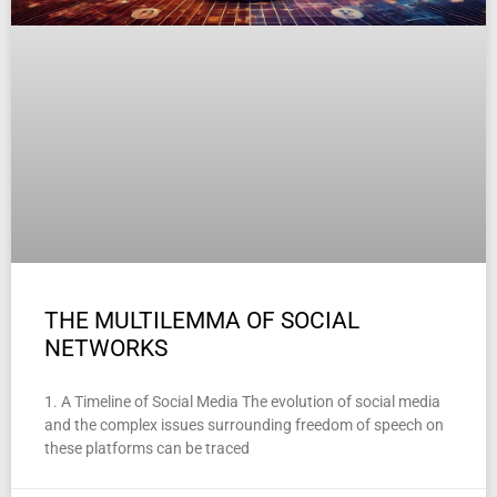
THE MULTILEMMA OF SOCIAL
NETWORKS
1. A Timeline of Social Media The evolution of social media
and the complex issues surrounding freedom of speech on
these platforms can be traced