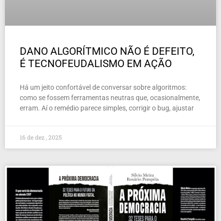
DANO ALGORÍTMICO NÃO É DEFEITO,
É TECNOFEUDALISMO EM AÇÃO
Há um jeito confortável de conversar sobre algoritmos:
como se fossem ferramentas neutras que, ocasionalmente,
erram. Aí o remédio parece simples, corrigir o bug, ajustar
16 de dez , 2025