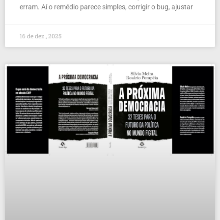
erram. Aí o remédio parece simples, corrigir o bug, ajustar
16 de dez , 2025