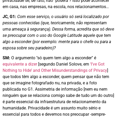
privacidade se, de fato, não "poderá"? Isso pode acontecer
em casa, nas empresas, na escola, nos relacionamentos…
JC, G1:
Com esse serviço, o usuário só será localizado por
pessoas conhecidas (que, teoricamente, não representam
uma ameaça à segurança). Dessa forma, acredita que só deve
se preocupar com o uso do Google Latitude aquele que tem
algo a esconder (por exemplo: mente para o chefe ou para a
esposa sobre seu paradeiro)?
SM:
O argumento "só quem tem algo a esconder" é
equivalente a dizer
[segundo Daniel Solove, em
‘I’ve Got
Nothing to Hide’ and Other Misunderstandings of Privacy
]
que todos têm algo a esconder; quem pensar que não tem
que se imagine fotografado nu, na privada, e a foto
publicada no G1. Assimetria de informação [nem eu nem
ninguém que se relaciona comigo sabe de tudo um do outro]
é parte essencial da infraestrutura de relacionamento da
humanidade. Privacidade é um assunto muito sério e
essencial para todos e devemos nos preocupar -sempre-