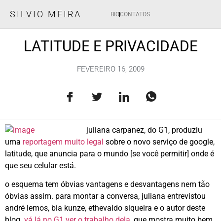
SILVIO MEIRA
BIO
CONTATOS
LATITUDE E PRIVACIDADE
FEVEREIRO 16, 2009
juliana carpanez, do G1, produziu
uma
reportagem muito legal
sobre o novo serviço de google,
latitude, que anuncia para o mundo [se você permitir] onde é
que seu celular está.
o esquema tem óbvias vantagens e desvantagens nem tão
óbvias assim. para montar a conversa, juliana entrevistou
andré lemos, bia kunze, ethevaldo siqueira e o autor deste
blog.
vá lá no G1 ver o trabalho dela
, que mostra muito bem