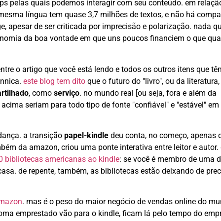
apps pelas quais podemos interagir com seu conteúdo. em relaçã
a mesma língua tem quase 3,7 milhões de textos, e não há comp
, apesar de ser criticada por imprecisão e polarização. nada q
onomia da boa vontade em que uns poucos financiem o que qua
re o artigo que você está lendo e todos os outros itens que tê
annica.
este blog tem dito
que o futuro do "livro", ou da literatura,
rtilhado
, como
serviço
. no mundo real [ou seja, fora e além da
acima seriam para todo tipo de fonte "confiável" e "estável" em
dança. a transição
papel-kindle
deu conta, no começo, apenas 
mbém da amazon, criou uma ponte interativa entre leitor e autor.
 bibliotecas americanas ao kindle
: se você é membro de uma d
casa. de repente, também, as bibliotecas estão deixando de prec
amazon
. mas é o peso do maior negócio de vendas online do m
toma emprestado vão para o kindle, ficam lá pelo tempo do emp