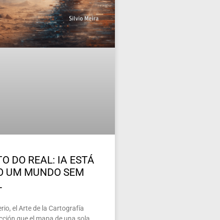
O DO REAL: IA ESTÁ
O UM MUNDO SEM
L
io, el Arte de la Cartografía
ección que el mapa de una sola