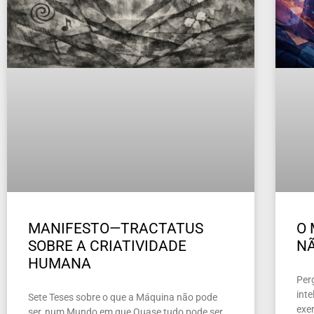
MANIFESTO—TRACTATUS
O 
SOBRE A CRIATIVIDADE
NÃ
HUMANA
Per
inte
Sete Teses sobre o que a Máquina não pode
exer
ser, num Mundo em que Quase tudo pode ser