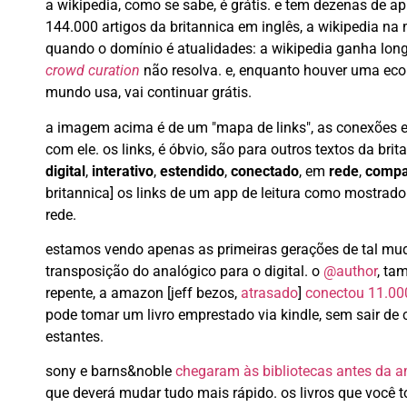
a wikipedia, como se sabe, é grátis. e tem dezenas de 
144.000 artigos da britannica em inglês, a wikipedia n
quando o domínio é atualidades: a wikipedia ganha longe
crowd curation
não resolva. e, enquanto houver uma ec
mundo usa, vai continuar grátis.
a imagem acima é de um "mapa de links", as conexões ent
com ele. os links, é óbvio, são para outros textos da brit
digital
,
interativo
,
estendido
,
conectado
, em
rede
,
compa
britannica] os links de um app de leitura como mostrado 
rede.
estamos vendo apenas as primeiras gerações de tal mu
transposição do analógico para o digital. o
@author
, ta
repente, a amazon [jeff bezos,
atrasado
]
conectou 11.000
pode tomar um livro emprestado via kindle, sem sair de 
estantes.
sony e barns&noble
chegaram às bibliotecas antes da 
que deverá mudar tudo mais rápido. os livros que você 