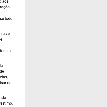
o aos
aração
ue
se todo
m a ver
 é
 toda a
da
 de
elas,
isar de
undo
réstimo,