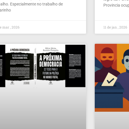
balho. Especialmente no trabalho de
Provincia ocu
larinho
e mar , 2026
11 de jan , 2026