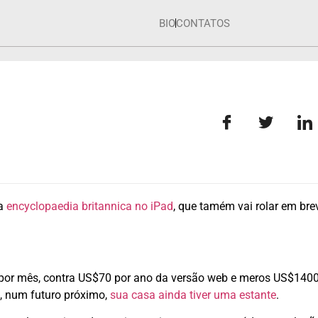
BIO
CONTATOS
da
encyclopaedia britannica no iPad
, que tamém vai rolar em bre
es por mês, contra US$70 por ano da versão web e meros US$140
e, num futuro próximo,
sua casa ainda tiver uma estante
.