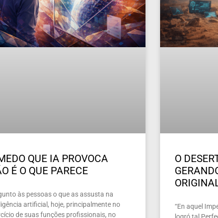
MEDO QUE IA PROVOCA
O DESERT
O É O QUE PARECE
GERAND
ORIGINA
gunto às pessoas o que as assusta na
ligência artificial, hoje, principalmente no
“En aquel Imper
cício de suas funções profissionais, no
logró tal Perf