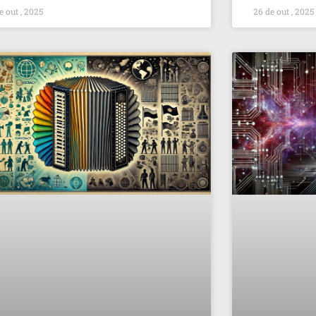
e out , 2025
26 de out , 2025