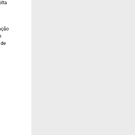
olta
zação
e
de