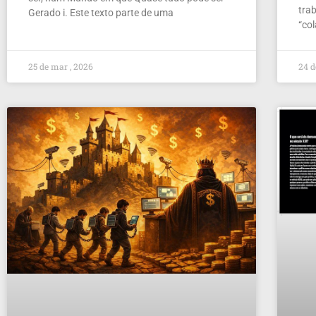
tra
Gerado i. Este texto parte de uma
“co
25 de mar , 2026
24 d