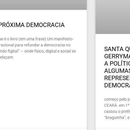
 PRÓXIMA DEMOCRACIA
ue é o livro (em uma frase) Um manifesto-
racional para refundar a democracia no
SANTA Q
do figital” — onde físico, digital e social se
GERRYMA
relaçam
A POLÍT
ALGUMAS
REPRES
DEMOCR
começo pelo pe
CEARÁ. em 1º 
cassou o prefe
“braguinha”, e