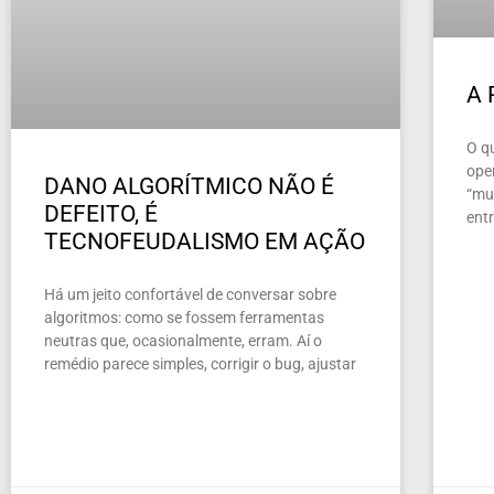
A
O q
ope
DANO ALGORÍTMICO NÃO É
“mun
DEFEITO, É
ent
TECNOFEUDALISMO EM AÇÃO
Há um jeito confortável de conversar sobre
algoritmos: como se fossem ferramentas
neutras que, ocasionalmente, erram. Aí o
remédio parece simples, corrigir o bug, ajustar