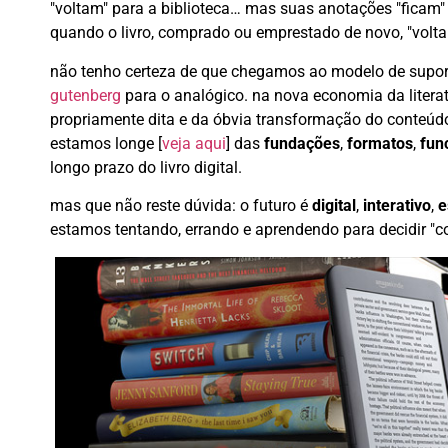
"voltam" para a biblioteca… mas suas anotações "ficam"
quando o livro, comprado ou emprestado de novo, "voltar
não tenho certeza de que chegamos ao modelo de suporte 
gutenberg
para o analógico. na nova economia da literat
propriamente dita e da óbvia transformação do conteúdo 
estamos longe [
veja aqui
] das
fundações
,
formatos
,
fun
longo prazo do livro digital.
mas que não reste dúvida: o futuro é
digital
,
interativo
,
e
estamos tentando, errando e aprendendo para decidir "c