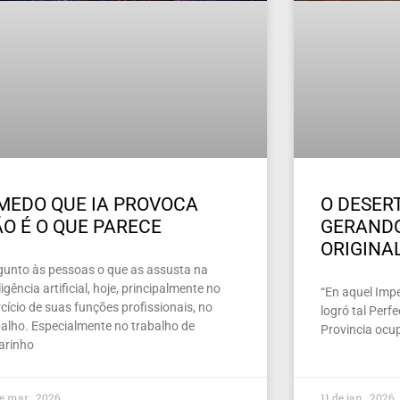
MEDO QUE IA PROVOCA
O DESERT
O É O QUE PARECE
GERAND
ORIGINA
gunto às pessoas o que as assusta na
ligência artificial, hoje, principalmente no
“En aquel Imper
cício de suas funções profissionais, no
logró tal Perf
balho. Especialmente no trabalho de
Provincia ocu
larinho
e mar , 2026
11 de jan , 2026