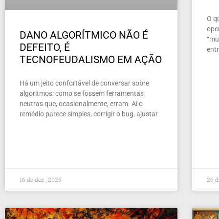
O q
ope
DANO ALGORÍTMICO NÃO É
“mun
DEFEITO, É
ent
TECNOFEUDALISMO EM AÇÃO
Há um jeito confortável de conversar sobre
algoritmos: como se fossem ferramentas
neutras que, ocasionalmente, erram. Aí o
remédio parece simples, corrigir o bug, ajustar
16 de dez , 2025
26 d