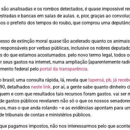
 são analisadas e os rombos detectados, é quase impossível re
 estradas e bancas em salas de aulas. e, pior, graças ao convol
menos o prefeito dos tempos do roubo, que comprou uma deputân
rocesso de extinção moral quase tão acelerado quanto os animai
responsáveis por verbas públicas, inclusive os nobres deputado
s do que estamos acostumados. pelo novo termo legal, todos o
ar seus gastos na internet, numa ampliação [aparentemente radi
amento federal pelo
portal da transparência
.
brasil; uma consulta rápida, lá, revela que
taperoá, pb, já rece
,90, detalhados
neste link
. por aí, a gente sabe quanto dinheiro 
em e com que resultados tais recursos foram gastos. vai ser 
e gastos públicos revelarem não só o que os nossos senadore
s, mas o que anda rolando –e as evidências apontam para um
e tribunais de contas e ministérios públicos.
s, que pagamos impostos, não nos interessarmos pelo que acon