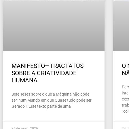
MANIFESTO—TRACTATUS
O 
SOBRE A CRIATIVIDADE
NÃ
HUMANA
Per
inte
Sete Teses sobre o que a Máquina não pode
exer
ser, num Mundo em que Quase tudo pode ser
tra
Gerado i. Este texto parte de uma
“co
25 de mar , 2026
24 d