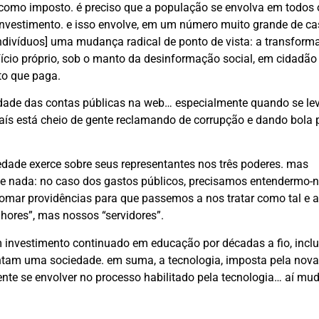
s como imposto. é preciso que a população se envolva em todos 
u investimento. e isso envolve, em um número muito grande de c
indivíduos] uma mudança radical de ponto de vista: a transform
ício próprio, sob o manto da desinformação social, em cidadão
to que paga.
idade das contas públicas na web… especialmente quando se le
aís está cheio de gente reclamando de corrupção e dando bola 
iedade exerce sobre seus representantes nos três poderes. mas
te nada: no caso dos gastos públicos, precisamos entendermo-n
omar providências para que passemos a nos tratar como tal e a
hores”, mas nossos “servidores”.
nvestimento continuado em educação por décadas a fio, inclu
entam uma sociedade. em suma, a tecnologia, imposta pela nova 
ente se envolver no processo habilitado pela tecnologia… aí mud