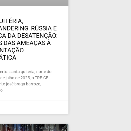
UITÉRIA,
NDERING, RÚSSIA E
ICA DA DESATENÇÃO:
 DAS AMEAÇAS À
ENTAÇÃO
ÁTICA
rto. santa quitéria, norte do
de julho de 2025, o TRE-CE
ito josé braga barrozo,
 o