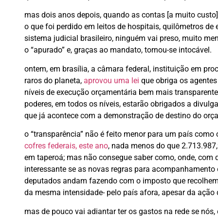
mas dois anos depois, quando as contas [a muito custo]
o que foi perdido em leitos de hospitais, quilômetros de
sistema judicial brasileiro, ninguém vai preso, muito 
o “apurado” e, graças ao mandato, tornou-se intocável.
ontem, em brasília, a câmara federal, instituição em p
raros do planeta,
aprovou uma lei
que obriga os agentes 
níveis de execução orçamentária bem mais transparente
poderes, em todos os níveis, estarão obrigados a divulg
que já acontece com a demonstração de destino do orç
o “transparência” não é feito menor para um país como o 
cofres federais, este ano
, nada menos do que 2.713.987
em taperoá; mas não consegue saber como, onde, com qu
interessante se as novas regras para acompanhamento d
deputados andam fazendo com o imposto que recolhemo
da mesma intensidade- pelo país afora, apesar da ação d
mas de pouco vai adiantar ter os gastos na rede se nó