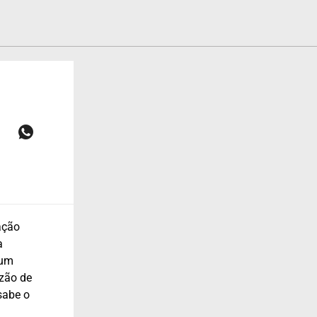
ação
a
 um
azão de
sabe o