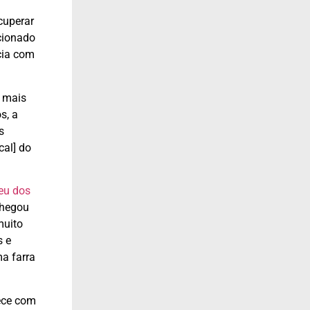
cuperar
ucionado
cia com
s mais
s, a
s
cal] do
beu dos
chegou
muito
s e
a farra
tece com