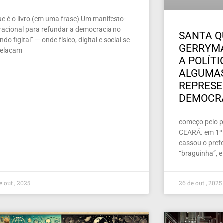
ue é o livro (em uma frase) Um manifesto-
racional para refundar a democracia no
SANTA Q
do figital” — onde físico, digital e social se
GERRYMA
relaçam
A POLÍT
ALGUMAS
REPRES
DEMOCR
começo pelo pe
CEARÁ. em 1º 
cassou o prefe
“braguinha”, e
e out , 2025
26 de out , 2025