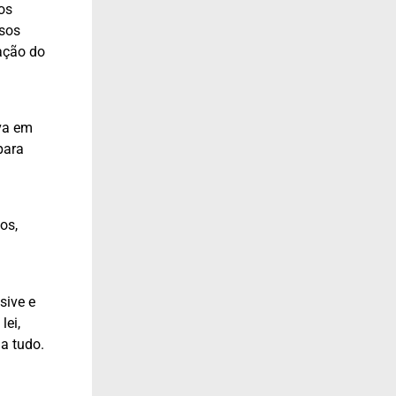
os
asos
ação do
va em
para
os,
sive e
lei,
a tudo.