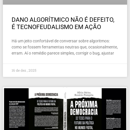
DANO ALGORÍTMICO NÃO É DEFEITO,
É TECNOFEUDALISMO EM AÇÃO
Há um jeito confortável de conversar sobre algoritmos:
como se fossem ferramentas neutras que, ocasionalmente,
erram. Aí o remédio parece simples, corrigir o bug, ajustar
16 de dez , 2025