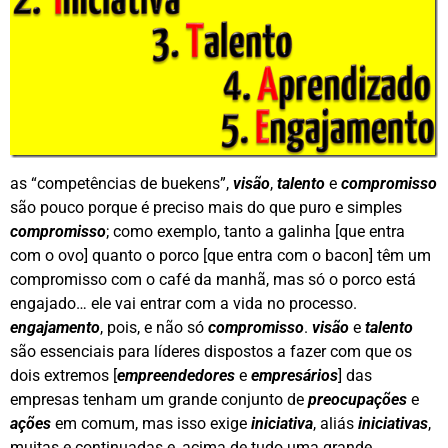
as “competências de buekens”,
visão
,
talento
e
compromisso
são pouco porque é preciso mais do que puro e simples
compromisso
; como exemplo, tanto a galinha [que entra
com o ovo] quanto o porco [que entra com o bacon] têm um
compromisso com o café da manhã, mas só o porco está
engajado… ele vai entrar com a vida no processo.
engajamento
, pois, e não só
compromisso
.
visão
e
talento
são essenciais para líderes dispostos a fazer com que os
dois extremos [
empreendedores
e
empresários
] das
empresas tenham um grande conjunto de
preocupações
e
ações
em comum, mas isso exige
iniciativa
, aliás
iniciativas
,
muitas e continuadas e, acima de tudo uma grande